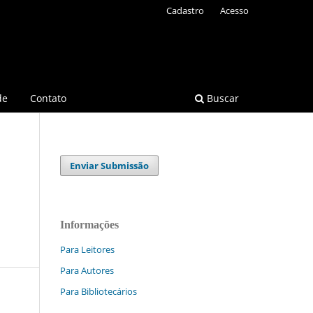
Cadastro
Acesso
de
Contato
Buscar
Enviar Submissão
Informações
Para Leitores
Para Autores
Para Bibliotecários