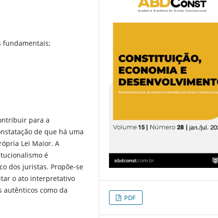
os fundamentais;
ntribuir para a
constatação de que há uma
rópria Lei Maior. A
itucionalismo é
o dos juristas. Propõe-se
ar o ato interpretativo
es autênticos como da
PDF