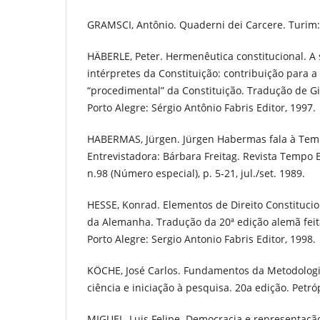
GRAMSCI, Antônio. Quaderni dei Carcere. Turim:
HÄBERLE, Peter. Hermenêutica constitucional. A
intérpretes da Constituição: contribuição para a 
“procedimental” da Constituição. Tradução de G
Porto Alegre: Sérgio Antônio Fabris Editor, 1997.
HABERMAS, Jürgen. Jürgen Habermas fala à Temp
Entrevistadora: Bárbara Freitag. Revista Tempo Br
n.98 (Número especial), p. 5-21, jul./set. 1989.
HESSE, Konrad. Elementos de Direito Constitucio
da Alemanha. Tradução da 20ª edição alemã feit
Porto Alegre: Sergio Antonio Fabris Editor, 1998.
KÖCHE, José Carlos. Fundamentos da Metodologia 
ciência e iniciação à pesquisa. 20a edição. Petróp
MIGUEL, Luis Felipe. Democracia e representação: