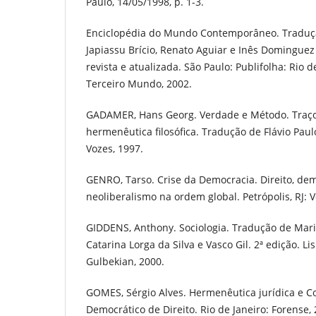
Paulo, 14/05/1998, p. 1-3.
Enciclopédia do Mundo Contemporâneo. Tradução
Japiassu Brício, Renato Aguiar e Inês Domingue
revista e atualizada. São Paulo: Publifolha: Rio d
Terceiro Mundo, 2002.
GADAMER, Hans Georg. Verdade e Método. Traço
hermenêutica filosófica. Tradução de Flávio Paulo
Vozes, 1997.
GENRO, Tarso. Crise da Democracia. Direito, dem
neoliberalismo na ordem global. Petrópolis, RJ: V
GIDDENS, Anthony. Sociologia. Tradução de Mari
Catarina Lorga da Silva e Vasco Gil. 2ª edição. L
Gulbekian, 2000.
GOMES, Sérgio Alves. Hermenêutica jurídica e C
Democrático de Direito. Rio de Janeiro: Forense, 