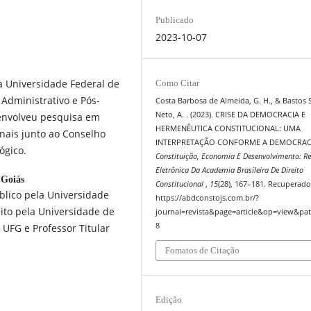
Publicado
2023-10-07
a Universidade Federal de
Como Citar
 Administrativo e Pós-
Costa Barbosa de Almeida, G. H., & Bastos 
Neto, A. . (2023). CRISE DA DEMOCRACIA E
envolveu pesquisa em
HERMENÊUTICA CONSTITUCIONAL: UMA
onais junto ao Conselho
INTERPRETAÇÃO CONFORME A DEMOCRACI
ógico.
Constituição, Economia E Desenvolvimento: Re
Eletrônica Da Academia Brasileira De Direito
 Goiás
Constitucional
,
15
(28), 167–181. Recuperado
úblico pela Universidade
https://abdconstojs.com.br/?
eito pela Universidade de
journal=revista&page=article&op=view&pat
8
 UFG e Professor Titular
Fomatos de Citação
Edição