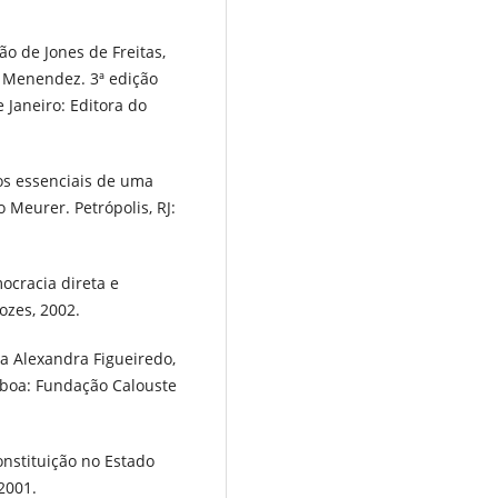
 de Jones de Freitas,
z Menendez. 3ª edição
e Janeiro: Editora do
s essenciais de uma
 Meurer. Petrópolis, RJ:
ocracia direta e
ozes, 2002.
a Alexandra Figueiredo,
isboa: Fundação Calouste
onstituição no Estado
2001.