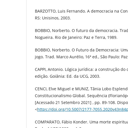
BARZOTTO, Luis Fernando. A democracia na Cons
RS: Unisinos, 2003.
BOBBIO, Norberto. O futuro da democracia. Tra
Nogueira. Rio de Janeiro: Paz e Terra, 1989.
BOBBIO, Norberto. O Futuro da Democracia: Uma
jogo. Trad. Marco Aurélio, 16ª ed., São Paulo: Paz
CAPPI, Antonio. Lógica jurídica: a construção do d
edição. Goiânia: Ed. da UCG, 2003.
CENCI, Elve Miguel e MUNIZ, Tânia Lobo Esplend
Constitucionalismo Global. Sequência (Florianópol
[Acessado 21 Setembro 2021] , pp. 89-108. Dispo
<
https://doi.org/10.5007/2177-7055.2020v43n84
COMPARATO, Fábio Konder. Uma morte espiritual.