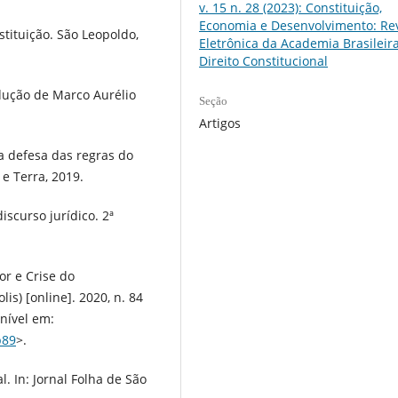
v. 15 n. 28 (2023): Constituição,
Economia e Desenvolvimento: Rev
tituição. São Leopoldo,
Eletrônica da Academia Brasileir
Direito Constitucional
dução de Marco Aurélio
Seção
Artigos
 defesa das regras do
 e Terra, 2019.
iscurso jurídico. 2ª
or e Crise do
is) [online]. 2020, n. 84
nível em:
p89
>.
 In: Jornal Folha de São