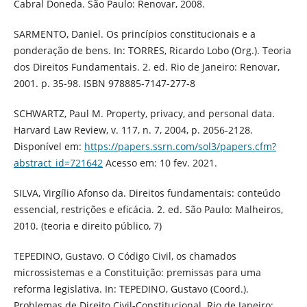
Cabral Doneda. São Paulo: Renovar, 2008.
SARMENTO, Daniel. Os princípios constitucionais e a
ponderação de bens. In: TORRES, Ricardo Lobo (Org.). Teoria
dos Direitos Fundamentais. 2. ed. Rio de Janeiro: Renovar,
2001. p. 35-98. ISBN 978885-7147-277-8
SCHWARTZ, Paul M. Property, privacy, and personal data.
Harvard Law Review, v. 117, n. 7, 2004, p. 2056-2128.
Disponível em:
https://papers.ssrn.com/sol3/papers.cfm?
abstract_id=721642
Acesso em: 10 fev. 2021.
SILVA, Virgílio Afonso da. Direitos fundamentais: conteúdo
essencial, restrições e eficácia. 2. ed. São Paulo: Malheiros,
2010. (teoria e direito público, 7)
TEPEDINO, Gustavo. O Código Civil, os chamados
microssistemas e a Constituição: premissas para uma
reforma legislativa. In: TEPEDINO, Gustavo (Coord.).
Problemas de Direito Civil-Constitucional. Rio de Janeiro: