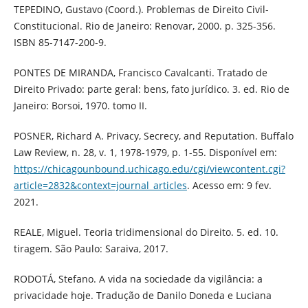
TEPEDINO, Gustavo (Coord.). Problemas de Direito Civil-
Constitucional. Rio de Janeiro: Renovar, 2000. p. 325-356.
ISBN 85-7147-200-9.
PONTES DE MIRANDA, Francisco Cavalcanti. Tratado de
Direito Privado: parte geral: bens, fato jurídico. 3. ed. Rio de
Janeiro: Borsoi, 1970. tomo II.
POSNER, Richard A. Privacy, Secrecy, and Reputation. Buffalo
Law Review, n. 28, v. 1, 1978-1979, p. 1-55. Disponível em:
https://chicagounbound.uchicago.edu/cgi/viewcontent.cgi?
article=2832&context=journal_articles
. Acesso em: 9 fev.
2021.
REALE, Miguel. Teoria tridimensional do Direito. 5. ed. 10.
tiragem. São Paulo: Saraiva, 2017.
RODOTÁ, Stefano. A vida na sociedade da vigilância: a
privacidade hoje. Tradução de Danilo Doneda e Luciana