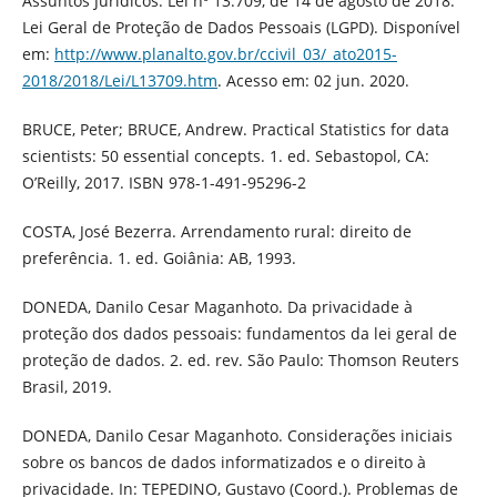
Assuntos Jurídicos. Lei nº 13.709, de 14 de agosto de 2018.
Lei Geral de Proteção de Dados Pessoais (LGPD). Disponível
em:
http://www.planalto.gov.br/ccivil_03/_ato2015-
2018/2018/Lei/L13709.htm
. Acesso em: 02 jun. 2020.
BRUCE, Peter; BRUCE, Andrew. Practical Statistics for data
scientists: 50 essential concepts. 1. ed. Sebastopol, CA:
O’Reilly, 2017. ISBN 978-1-491-95296-2
COSTA, José Bezerra. Arrendamento rural: direito de
preferência. 1. ed. Goiânia: AB, 1993.
DONEDA, Danilo Cesar Maganhoto. Da privacidade à
proteção dos dados pessoais: fundamentos da lei geral de
proteção de dados. 2. ed. rev. São Paulo: Thomson Reuters
Brasil, 2019.
DONEDA, Danilo Cesar Maganhoto. Considerações iniciais
sobre os bancos de dados informatizados e o direito à
privacidade. In: TEPEDINO, Gustavo (Coord.). Problemas de