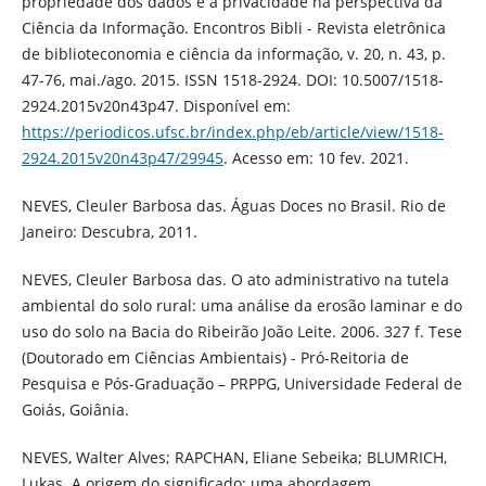
propriedade dos dados e a privacidade na perspectiva da
Ciência da Informação. Encontros Bibli - Revista eletrônica
de biblioteconomia e ciência da informação, v. 20, n. 43, p.
47-76, mai./ago. 2015. ISSN 1518-2924. DOI: 10.5007/1518-
2924.2015v20n43p47. Disponível em:
https://periodicos.ufsc.br/index.php/eb/article/view/1518-
2924.2015v20n43p47/29945
. Acesso em: 10 fev. 2021.
NEVES, Cleuler Barbosa das. Águas Doces no Brasil. Rio de
Janeiro: Descubra, 2011.
NEVES, Cleuler Barbosa das. O ato administrativo na tutela
ambiental do solo rural: uma análise da erosão laminar e do
uso do solo na Bacia do Ribeirão João Leite. 2006. 327 f. Tese
(Doutorado em Ciências Ambientais) - Pró-Reitoria de
Pesquisa e Pós-Graduação – PRPPG, Universidade Federal de
Goiás, Goiânia.
NEVES, Walter Alves; RAPCHAN, Eliane Sebeika; BLUMRICH,
Lukas. A origem do significado: uma abordagem