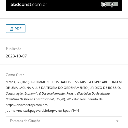
PDF
Publicado
2023-10-07
Como Citar
Matos, G. (2023). E-COMMERCE DOS DADOS PESSOAIS E A LGPD: ABORDAGEM
DE UMA LACUNA À LUZ DA TEORIA DO ORDENAMENTO JURÍDICO DE BOBBIO.
Constituição, Economia E Desenvolvimento: Revista Eletrônica Da Academia
Brasileira De Direito Constitucional
,
15
(28), 201–262. Recuperado de
https://abdconstojs.com.br/?
journal=revista&page=article&op=view&path[]=461
Fomatos de Citação