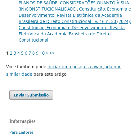
PLANOS DE SAÚDE: CONSIDERAÇÕES QUANTO À SUA
(IN)CONSTITUCIONALIDADE
,
Constituição, Economia e
Desenvolvimento: Revista Eletrônica da Academia
Brasileira de Direito Constitucional : v. 16 n. 30 (2024):
Constituição, Economia e Desenvolvimento: Revista
Eletrônica da Academia Brasileira de Direito
Constitucional
1
2
3
4
5
6
7
8
9
10
>
>>
Você também pode
iniciar uma pesquisa avançada por
similaridade
para este artigo.
Enviar Submissão
Informações
Para Leitores