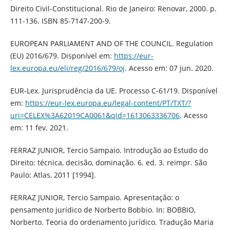
Direito Civil-Constitucional. Rio de Janeiro: Renovar, 2000. p.
111-136. ISBN 85-7147-200-9.
EUROPEAN PARLIAMENT AND OF THE COUNCIL. Regulation
(EU) 2016/679. Disponível em:
https://eur-
lex.europa.eu/eli/reg/2016/679/oj
. Acesso em: 07 jun. 2020.
EUR-Lex. Jurisprudência da UE. Processo C-61/19. Disponível
em:
https://eur-lex.europa.eu/legal-content/PT/TXT/?
uri=CELEX%3A62019CA0061&qid=1613063336706
. Acesso
em: 11 fev. 2021.
FERRAZ JUNIOR, Tercio Sampaio. Introdução ao Estudo do
Direito: técnica, decisão, dominação. 6. ed. 3. reimpr. São
Paulo: Atlas, 2011 [1994].
FERRAZ JUNIOR, Tercio Sampaio. Apresentação: o
pensamento jurídico de Norberto Bobbio. In: BOBBIO,
Norberto. Teoria do ordenamento jurídico. Tradução Maria