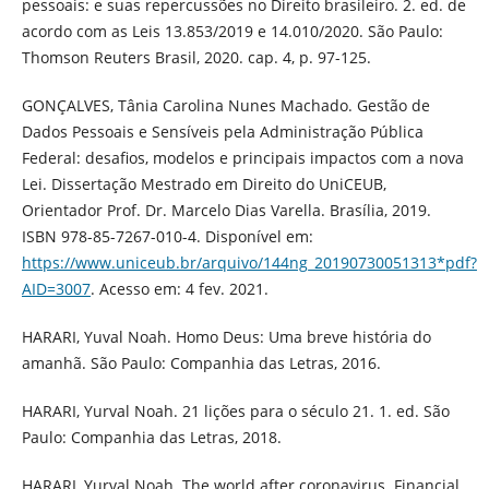
pessoais: e suas repercussões no Direito brasileiro. 2. ed. de
acordo com as Leis 13.853/2019 e 14.010/2020. São Paulo:
Thomson Reuters Brasil, 2020. cap. 4, p. 97-125.
GONÇALVES, Tânia Carolina Nunes Machado. Gestão de
Dados Pessoais e Sensíveis pela Administração Pública
Federal: desafios, modelos e principais impactos com a nova
Lei. Dissertação Mestrado em Direito do UniCEUB,
Orientador Prof. Dr. Marcelo Dias Varella. Brasília, 2019.
ISBN 978-85-7267-010-4. Disponível em:
https://www.uniceub.br/arquivo/144ng_20190730051313*pdf?
AID=3007
. Acesso em: 4 fev. 2021.
HARARI, Yuval Noah. Homo Deus: Uma breve história do
amanhã. São Paulo: Companhia das Letras, 2016.
HARARI, Yurval Noah. 21 lições para o século 21. 1. ed. São
Paulo: Companhia das Letras, 2018.
HARARI, Yurval Noah. The world after coronavirus. Financial