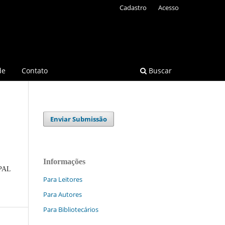
Cadastro
Acesso
de
Contato
Buscar
Enviar Submissão
Informações
PAL
Para Leitores
Para Autores
Para Bibliotecários