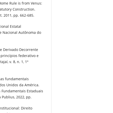
, Home Rule is from Venus:
tutory Construction.
ut. 2011, pp. 662-685.
ional Estatal
de Nacional Autônoma do
nte Derivado Decorrente
rincípios federativo e
jaí, v. 8, n. 1, 1º
tias fundamentais
ados Unidos da América.
tos Fundamentais Estaduais
 Publius, 2022, pp.
stitucional: Direito