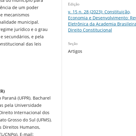
sa do município para
Edição
sência de um poder
v. 15 n. 28 (2023): Constituição,
 de mecanismos
Economia e Desenvolvimento: Rev
nalidade municipal.
Eletrônica da Academia Brasileir
regime jurídico e o grau
Direito Constitucional
e secundários, e pela
stitucional das leis
Seção
Artigos
PR)
o Paraná (UFPR). Bacharel
as pela Universidade
ireito Internacional dos
ato Grosso do Sul (UFMS).
os Direitos Humanos,
TL/CNPq). E-mail: