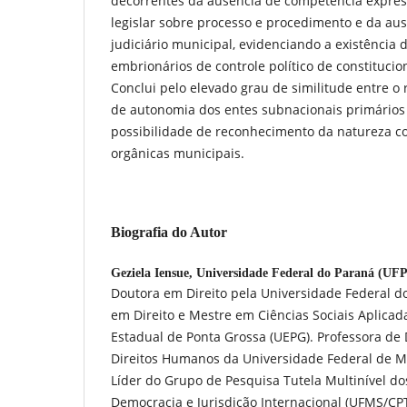
decorrentes da ausência de competência expres
legislar sobre processo e procedimento e da au
judiciário municipal, evidenciando a existência
embrionários de controle político de constitucio
Conclui pelo elevado grau de similitude entre o 
de autonomia dos entes subnacionais primários 
possibilidade de reconhecimento da natureza con
orgânicas municipais.
Biografia do Autor
Geziela Iensue,
Universidade Federal do Paraná (UF
Doutora em Direito pela Universidade Federal d
em Direito e Mestre em Ciências Sociais Aplicad
Estadual de Ponta Grossa (UEPG). Professora de D
Direitos Humanos da Universidade Federal de M
Líder do Grupo de Pesquisa Tutela Multinível d
Democracia e Jurisdição Internacional (UFMS/CP