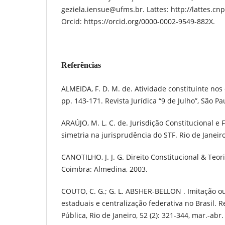
geziela.iensue@ufms.br. Lattes: http://lattes.c
Orcid: https://orcid.org/0000-0002-9549-882X.
Referências
ALMEIDA, F. D. M. de. Atividade constituinte nos
pp. 143-171. Revista Jurídica “9 de Julho”, São Pau
ARAÚJO, M. L. C. de. Jurisdição Constitucional e 
simetria na jurisprudência do STF. Rio de Janeiro
CANOTILHO, J. J. G. Direito Constitucional & Teor
Coimbra: Almedina, 2003.
COUTO, C. G.; G. L. ABSHER-BELLON . Imitação ou
estaduais e centralização federativa no Brasil. 
Pública, Rio de Janeiro, 52 (2): 321-344, mar.-abr.