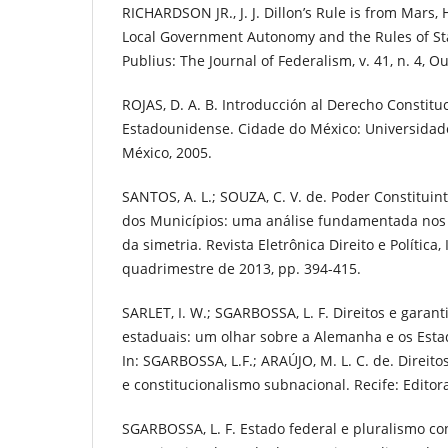
RICHARDSON JR., J. J. Dillon’s Rule is from Mars
Local Government Autonomy and the Rules of Sta
Publius: The Journal of Federalism, v. 41, n. 4, O
ROJAS, D. A. B. Introducción al Derecho Constituc
Estadounidense. Cidade do México: Universida
México, 2005.
SANTOS, A. L.; SOUZA, C. V. de. Poder Constitui
dos Municípios: uma análise fundamentada nos p
da simetria. Revista Eletrônica Direito e Política, Ita
quadrimestre de 2013, pp. 394-415.
SARLET, I. W.; SGARBOSSA, L. F. Direitos e garan
estaduais: um olhar sobre a Alemanha e os Est
In: SGARBOSSA, L.F.; ARAÚJO, M. L. C. de. Direi
e constitucionalismo subnacional. Recife: Editora
SGARBOSSA, L. F. Estado federal e pluralismo con