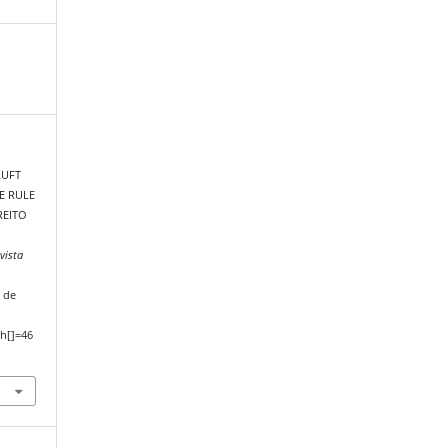
TLUFT
E RULE
REITO
vista
 de
h[]=46