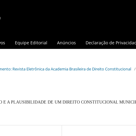
vos
Equipe Editorial
Anúncios
Declaração de Privacida
mento: Revista Eletrônica da Academia Brasileira de Direito Constitucional
/
 E A PLAUSIBILIDADE DE UM DIREITO CONSTITUCIONAL MUNICI