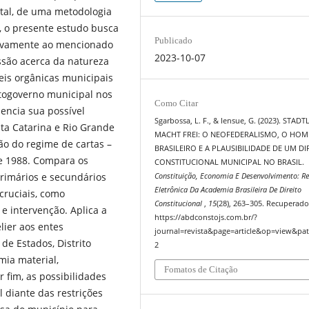
tal, de uma metodologia
a, o presente estudo busca
Publicado
ativamente ao mencionado
2023-10-07
ssão acerca da natureza
leis orgânicas municipais
utogoverno municipal nos
Como Citar
dencia sua possível
Sgarbossa, L. F., & Iensue, G. (2023). STAD
ta Catarina e Rio Grande
MACHT FREI: O NEOFEDERALISMO, O HOM
ão do regime de cartas –
BRASILEIRO E A PLAUSIBILIDADE DE UM DI
 de 1988. Compara os
CONSTITUCIONAL MUNICIPAL NO BRASIL.
rimários e secundários
Constituição, Economia E Desenvolvimento: Re
Eletrônica Da Academia Brasileira De Direito
cruciais, como
Constitucional
,
15
(28), 263–305. Recuperado
 e intervenção. Aplica a
https://abdconstojs.com.br/?
lier aos entes
journal=revista&page=article&op=view&pat
de Estados, Distrito
2
mia material,
Fomatos de Citação
 fim, as possibilidades
 diante das restrições