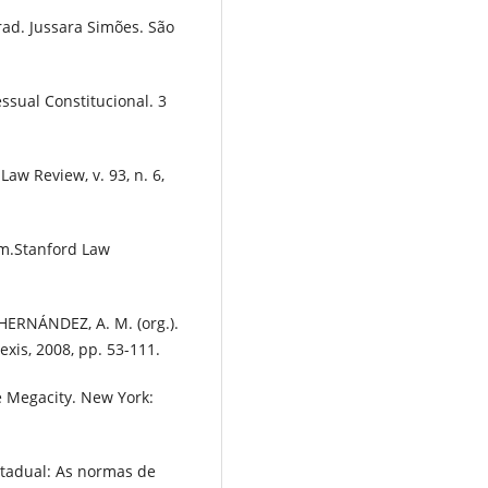
rad. Jussara Simões. São
ssual Constitucional. 3
Law Review, v. 93, n. 6,
sm.Stanford Law
HERNÁNDEZ, A. M. (org.).
exis, 2008, pp. 53-111.
he Megacity. New York:
stadual: As normas de