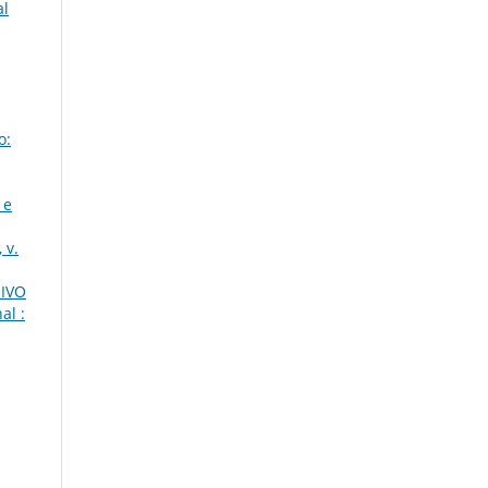
al
o:
 e
 v.
IVO
al :