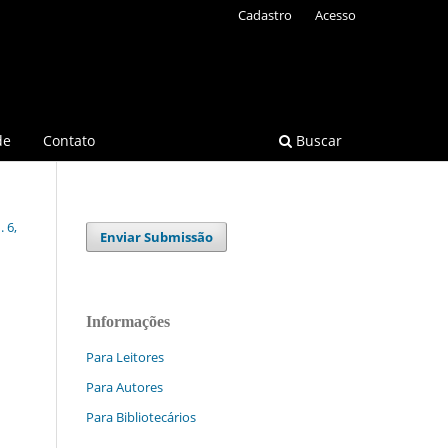
Cadastro
Acesso
de
Contato
Buscar
 6,
Enviar Submissão
Informações
Para Leitores
Para Autores
Para Bibliotecários