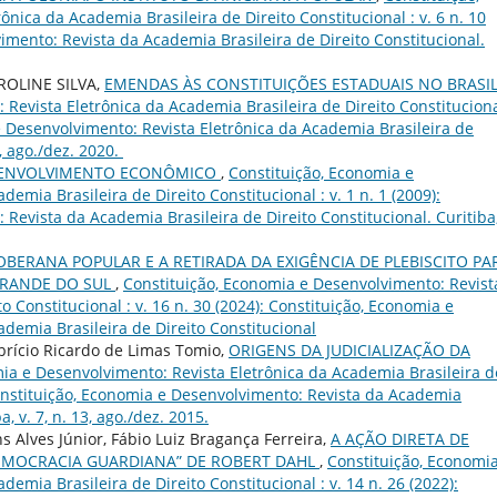
nica da Academia Brasileira de Direito Constitucional : v. 6 n. 10
imento: Revista da Academia Brasileira de Direito Constitucional.
ROLINE SILVA,
EMENDAS ÀS CONSTITUIÇÕES ESTADUAIS NO BRASI
Revista Eletrônica da Academia Brasileira de Direito Constituciona
 e Desenvolvimento: Revista Eletrônica da Academia Brasileira de
3, ago./dez. 2020.
SENVOLVIMENTO ECONÔMICO
,
Constituição, Economia e
emia Brasileira de Direito Constitucional : v. 1 n. 1 (2009):
Revista da Academia Brasileira de Direito Constitucional. Curitiba,
OBERANA POPULAR E A RETIRADA DA EXIGÊNCIA DE PLEBISCITO PA
GRANDE DO SUL
,
Constituição, Economia e Desenvolvimento: Revist
o Constitucional : v. 16 n. 30 (2024): Constituição, Economia e
demia Brasileira de Direito Constitucional
brício Ricardo de Limas Tomio,
ORIGENS DA JUDICIALIZAÇÃO DA
ia e Desenvolvimento: Revista Eletrônica da Academia Brasileira d
: Constituição, Economia e Desenvolvimento: Revista da Academia
a, v. 7, n. 13, ago./dez. 2015.
s Alves Júnior, Fábio Luiz Bragança Ferreira,
A AÇÃO DIRETA DE
“DEMOCRACIA GUARDIANA” DE ROBERT DAHL
,
Constituição, Economi
emia Brasileira de Direito Constitucional : v. 14 n. 26 (2022):