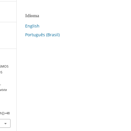
Idioma
English
Português (Brasil)
NISMOS
OS
.
vista
h[]=48