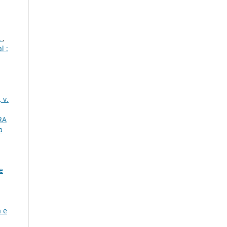
L
,
l :
 v.
RA
a
e
a e