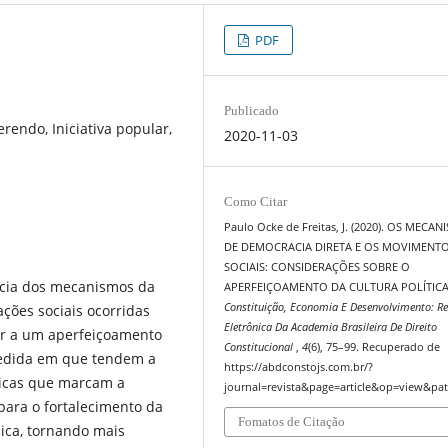
PDF
Publicado
erendo, Iniciativa popular,
2020-11-03
Como Citar
Paulo Ocke de Freitas, J. (2020). OS MECA
DE DEMOCRACIA DIRETA E OS MOVIMENT
SOCIAIS: CONSIDERAÇÕES SOBRE O
ância dos mecanismos da
APERFEIÇOAMENTO DA CULTURA POLÍTICA
Constituição, Economia E Desenvolvimento: Re
̧ões sociais ocorridas
Eletrônica Da Academia Brasileira De Direito
r a um aperfeiçoamento
Constitucional
,
4
(6), 75–99. Recuperado de
a medida em que tendem a
https://abdconstojs.com.br/?
uicas que marcam a
journal=revista&page=article&op=view&pat
es para o fortalecimento da
Fomatos de Citação
blica, tornando mais