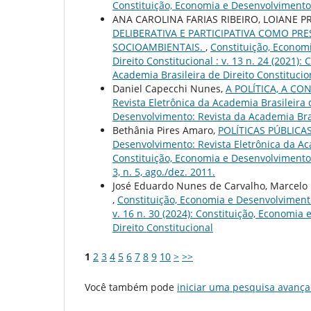
Constituição, Economia e Desenvolvimento: 
ANA CAROLINA FARIAS RIBEIRO, LOIANE 
DELIBERATIVA E PARTICIPATIVA COMO PR
SOCIOAMBIENTAIS.
,
Constituição, Economi
Direito Constitucional : v. 13 n. 24 (2021)
Academia Brasileira de Direito Constitucional
Daniel Capecchi Nunes,
A POLÍTICA, A C
Revista Eletrônica da Academia Brasileira d
Desenvolvimento: Revista da Academia Brasil
Bethânia Pires Amaro,
POLÍTICAS PÚBLIC
Desenvolvimento: Revista Eletrônica da Acad
Constituição, Economia e Desenvolvimento: 
3, n. 5, ago./dez. 2011.
José Eduardo Nunes de Carvalho, Marcelo 
,
Constituição, Economia e Desenvolvimento:
v. 16 n. 30 (2024): Constituição, Economia
Direito Constitucional
1
2
3
4
5
6
7
8
9
10
>
>>
Você também pode
iniciar uma pesquisa avança