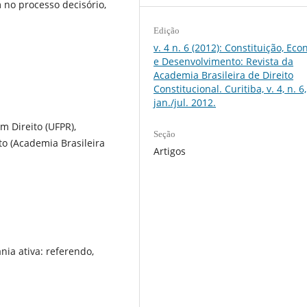
 no processo decisório,
Edição
v. 4 n. 6 (2012): Constituição, Ec
e Desenvolvimento: Revista da
Academia Brasileira de Direito
Constitucional. Curitiba, v. 4, n. 6,
jan./jul. 2012.
m Direito (UFPR),
Seção
to (Academia Brasileira
Artigos
nia ativa: referendo,