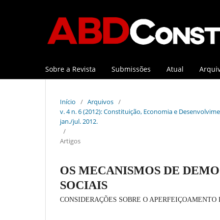
Sobre a Revista
Submissões
Atual
Arqui
Início
/
Arquivos
/
v. 4 n. 6 (2012): Constituição, Economia e Desenvolviment
jan./jul. 2012.
/
Artigos
OS MECANISMOS DE DEMO
SOCIAIS
CONSIDERAÇÕES SOBRE O APERFEIÇOAMENTO 