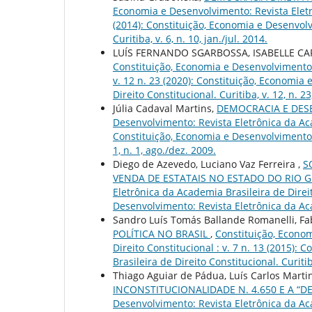
Economia e Desenvolvimento: Revista Eletrô
(2014): Constituição, Economia e Desenvolv
Curitiba, v. 6, n. 10, jan./jul. 2014.
LUÍS FERNANDO SGARBOSSA, ISABELLE CA
Constituição, Economia e Desenvolvimento: 
v. 12 n. 23 (2020): Constituição, Economia
Direito Constitucional. Curitiba, v. 12, n. 2
Júlia Cadaval Martins,
DEMOCRACIA E DE
Desenvolvimento: Revista Eletrônica da Acad
Constituição, Economia e Desenvolvimento: 
1, n. 1, ago./dez. 2009.
Diego de Azevedo, Luciano Vaz Ferreira ,
S
VENDA DE ESTATAIS NO ESTADO DO RIO 
Eletrônica da Academia Brasileira de Direit
Desenvolvimento: Revista Eletrônica da Aca
Sandro Luís Tomás Ballande Romanelli, Fa
POLÍTICA NO BRASIL
,
Constituição, Econom
Direito Constitucional : v. 7 n. 13 (2015)
Brasileira de Direito Constitucional. Curitib
Thiago Aguiar de Pádua, Luís Carlos Martin
INCONSTITUCIONALIDADE N. 4.650 E A 
Desenvolvimento: Revista Eletrônica da Acad