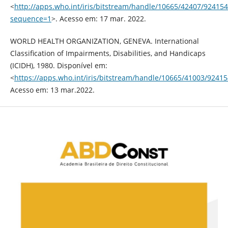
<
http://apps.who.int/iris/bitstream/handle/10665/42407/924
sequence=1
>. Acesso em: 17 mar. 2022.
WORLD HEALTH ORGANIZATION, GENEVA. International
Classification of Impairments, Disabilities, and Handicaps
(ICIDH), 1980. Disponível em:
<
https://apps.who.int/iris/bitstream/handle/10665/41003/92415
Acesso em: 13 mar.2022.