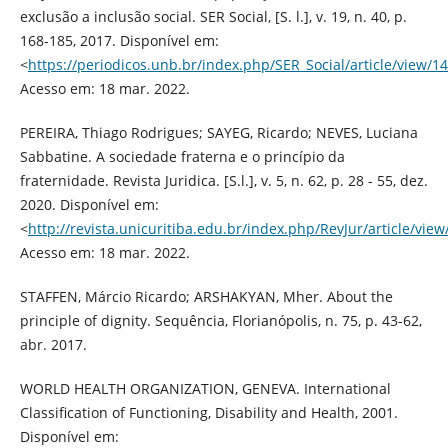
exclusão a inclusão social. SER Social, [S. l.], v. 19, n. 40, p.
168-185, 2017. Disponível em:
<
https://periodicos.unb.br/index.php/SER_Social/article/view/1
Acesso em: 18 mar. 2022.
PEREIRA, Thiago Rodrigues; SAYEG, Ricardo; NEVES, Luciana
Sabbatine. A sociedade fraterna e o princípio da
fraternidade. Revista Juridica. [S.l.], v. 5, n. 62, p. 28 - 55, dez.
2020. Disponível em:
<
http://revista.unicuritiba.edu.br/index.php/RevJur/article/vi
Acesso em: 18 mar. 2022.
STAFFEN, Márcio Ricardo; ARSHAKYAN, Mher. About the
principle of dignity. Sequência, Florianópolis, n. 75, p. 43-62,
abr. 2017.
WORLD HEALTH ORGANIZATION, GENEVA. International
Classification of Functioning, Disability and Health, 2001.
Disponível em: