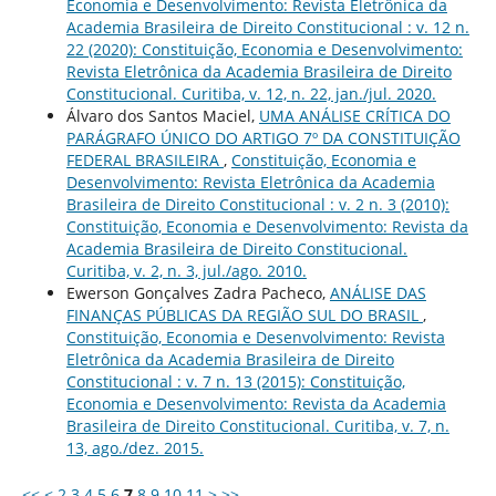
Economia e Desenvolvimento: Revista Eletrônica da
Academia Brasileira de Direito Constitucional : v. 12 n.
22 (2020): Constituição, Economia e Desenvolvimento:
Revista Eletrônica da Academia Brasileira de Direito
Constitucional. Curitiba, v. 12, n. 22, jan./jul. 2020.
Álvaro dos Santos Maciel,
UMA ANÁLISE CRÍTICA DO
PARÁGRAFO ÚNICO DO ARTIGO 7º DA CONSTITUIÇÃO
FEDERAL BRASILEIRA
,
Constituição, Economia e
Desenvolvimento: Revista Eletrônica da Academia
Brasileira de Direito Constitucional : v. 2 n. 3 (2010):
Constituição, Economia e Desenvolvimento: Revista da
Academia Brasileira de Direito Constitucional.
Curitiba, v. 2, n. 3, jul./ago. 2010.
Ewerson Gonçalves Zadra Pacheco,
ANÁLISE DAS
FINANÇAS PÚBLICAS DA REGIÃO SUL DO BRASIL
,
Constituição, Economia e Desenvolvimento: Revista
Eletrônica da Academia Brasileira de Direito
Constitucional : v. 7 n. 13 (2015): Constituição,
Economia e Desenvolvimento: Revista da Academia
Brasileira de Direito Constitucional. Curitiba, v. 7, n.
13, ago./dez. 2015.
<<
<
2
3
4
5
6
7
8
9
10
11
>
>>