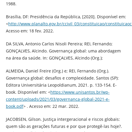
1988.
Brasília, DF: Presidência da República, [2020]. Disponível em:
<
http://www.planalto.gov.br/ccivil_03/constituicao/constituica
Acesso em: 18 fev. 2022.
DA SILVA, Antonio Carlos Nisoli Pereira; REI, Fernando;
GONÇALVES, Alcindo. Governança global: uma abordagem
na área da saúde. In: GONÇALVES, Alcindo (Org.);
ALMEIDA, Daniel Freire (Org.) e; REI, Fernando (Org.).
Governança global: desafios e complexidade. Santos (SP):
Editora Universitária Leopoldianum, 2021. p. 133-154. E-
book. Disponível em: <
https://www.unisantos.br/wp-
content/uploads/2021/03/governanca-global-2021-e-
book.pdf
> . Acesso em: 22 mar. 2022.
JACOBSEN, Gilson. Justiça intergeracional e riscos globais:
quem são as gerações futuras e por que protegê-las hoje?.