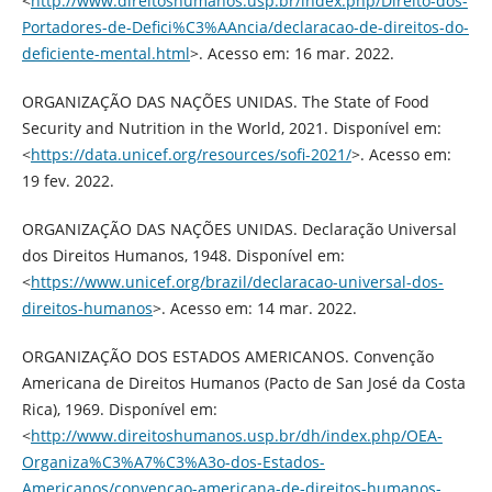
<
http://www.direitoshumanos.usp.br/index.php/Direito-dos-
Portadores-de-Defici%C3%AAncia/declaracao-de-direitos-do-
deficiente-mental.html
>. Acesso em: 16 mar. 2022.
ORGANIZAÇÃO DAS NAÇÕES UNIDAS. The State of Food
Security and Nutrition in the World, 2021. Disponível em:
<
https://data.unicef.org/resources/sofi-2021/
>. Acesso em:
19 fev. 2022.
ORGANIZAÇÃO DAS NAÇÕES UNIDAS. Declaração Universal
dos Direitos Humanos, 1948. Disponível em:
<
https://www.unicef.org/brazil/declaracao-universal-dos-
direitos-humanos
>. Acesso em: 14 mar. 2022.
ORGANIZAÇÃO DOS ESTADOS AMERICANOS. Convenção
Americana de Direitos Humanos (Pacto de San José da Costa
Rica), 1969. Disponível em:
<
http://www.direitoshumanos.usp.br/dh/index.php/OEA-
Organiza%C3%A7%C3%A3o-dos-Estados-
Americanos/convencao-americana-de-direitos-humanos-