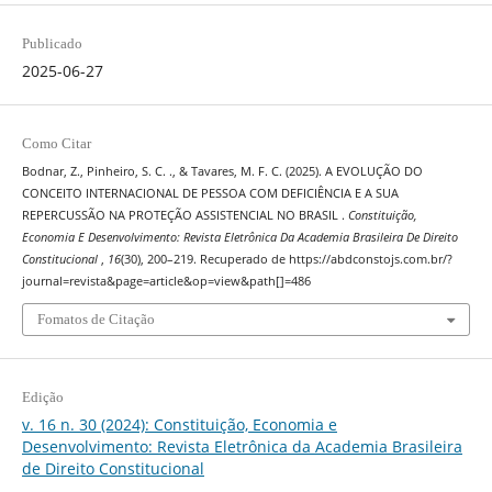
Publicado
2025-06-27
Como Citar
Bodnar, Z., Pinheiro, S. C. ., & Tavares, M. F. C. (2025). A EVOLUÇÃO DO
CONCEITO INTERNACIONAL DE PESSOA COM DEFICIÊNCIA E A SUA
REPERCUSSÃO NA PROTEÇÃO ASSISTENCIAL NO BRASIL .
Constituição,
Economia E Desenvolvimento: Revista Eletrônica Da Academia Brasileira De Direito
Constitucional
,
16
(30), 200–219. Recuperado de https://abdconstojs.com.br/?
journal=revista&page=article&op=view&path[]=486
Fomatos de Citação
Edição
v. 16 n. 30 (2024): Constituição, Economia e
Desenvolvimento: Revista Eletrônica da Academia Brasileira
de Direito Constitucional