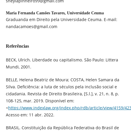
sheylapinheiro99@gmail.com
Maria Fernanda Camões Tavares,
Universidade Ceuma
Graduanda em Direito pela Universidade Ceuma. E-mail:
nandacamoes@gmail.com
Referências
BECK, Ulrich. Liberdade ou capitalismo. São Paulo: Littera
Mundi, 2001.
BELLE, Helena Beatriz de Moura; COSTA, Helen Samara da
Silva. Deficiência: a luta de séculos pela inclusão social e
cidadania. Revista de Direito Brasileira, [S.l.], v. 21, n. 8, p.
108-125, mar. 2019. Disponível em:
<
https://www.indexlaw.org/index.php/rdb/article/view/4159/42
Acesso em: 11 abr. 2022.
BRASIL. Constituição da República Federativa do Brasil de