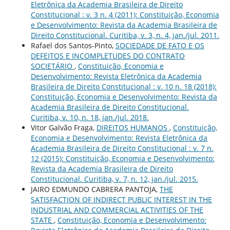
Eletrônica da Academia Brasileira de Direito
Constitucional : v. 3 n. 4 (2011): Constituição, Economia
e Desenvolvimento: Revista da Academia Brasileira de
Direito Constitucional. Curitiba, v. 3, n. 4, jan./jul. 2011.
Rafael dos Santos-Pinto,
SOCIEDADE DE FATO E OS
DEFEITOS E INCOMPLETUDES DO CONTRATO
SOCIETÁRIO
,
Constituição, Economia e
Desenvolvimento: Revista Eletrônica da Academia
Brasileira de Direito Constitucional : v. 10 n. 18 (2018):
Constituição, Economia e Desenvolvimento: Revista da
Academia Brasileira de Direito Constitucional.
Curitiba, v. 10, n. 18, jan./jul. 2018.
Vitor Galvão Fraga,
DIREITOS HUMANOS
,
Constituição,
Economia e Desenvolvimento: Revista Eletrônica da
Academia Brasileira de Direito Constitucional : v. 7 n.
12 (2015): Constituição, Economia e Desenvolvimento:
Revista da Academia Brasileira de Direito
Constitucional. Curitiba, v. 7, n. 12, jan./jul. 2015.
JAIRO EDMUNDO CABRERA PANTOJA,
THE
SATISFACTION OF INDIRECT PUBLIC INTEREST IN THE
INDUSTRIAL AND COMMERCIAL ACTIVITIES OF THE
STATE
,
Constituição, Economia e Desenvolvimento: