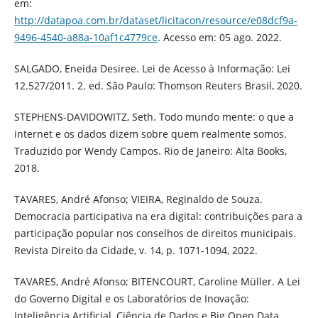
em:
http://datapoa.com.br/dataset/licitacon/resource/e08dcf9a-
9496-4540-a88a-10af1c4779ce
. Acesso em: 05 ago. 2022.
SALGADO, Eneida Desiree. Lei de Acesso à Informação: Lei
12.527/2011. 2. ed. São Paulo: Thomson Reuters Brasil, 2020.
STEPHENS-DAVIDOWITZ, Seth. Todo mundo mente: o que a
internet e os dados dizem sobre quem realmente somos.
Traduzido por Wendy Campos. Rio de Janeiro: Alta Books,
2018.
TAVARES, André Afonso; VIEIRA, Reginaldo de Souza.
Democracia participativa na era digital: contribuições para a
participação popular nos conselhos de direitos municipais.
Revista Direito da Cidade, v. 14, p. 1071-1094, 2022.
TAVARES, André Afonso; BITENCOURT, Caroline Müller. A Lei
do Governo Digital e os Laboratórios de Inovação:
Inteligência Artificial, Ciência de Dados e Big Open Data