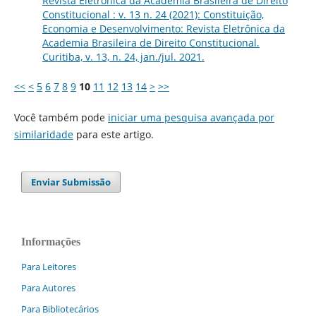
Revista Eletrônica da Academia Brasileira de Direito
Constitucional : v. 13 n. 24 (2021): Constituição,
Economia e Desenvolvimento: Revista Eletrônica da
Academia Brasileira de Direito Constitucional.
Curitiba, v. 13, n. 24, jan./jul. 2021.
<<
<
5
6
7
8
9
10
11
12
13
14
>
>>
Você também pode
iniciar uma pesquisa avançada por
similaridade
para este artigo.
Enviar Submissão
Informações
Para Leitores
Para Autores
Para Bibliotecários