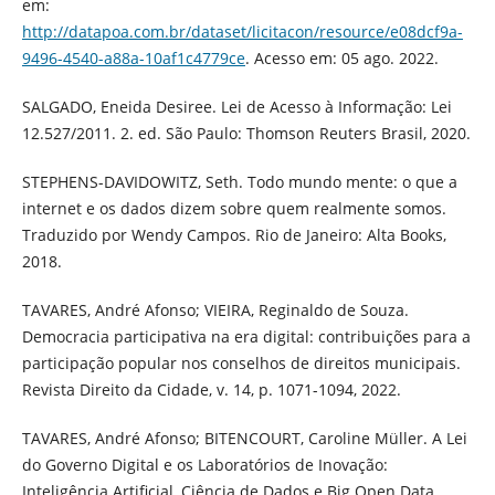
em:
http://datapoa.com.br/dataset/licitacon/resource/e08dcf9a-
9496-4540-a88a-10af1c4779ce
. Acesso em: 05 ago. 2022.
SALGADO, Eneida Desiree. Lei de Acesso à Informação: Lei
12.527/2011. 2. ed. São Paulo: Thomson Reuters Brasil, 2020.
STEPHENS-DAVIDOWITZ, Seth. Todo mundo mente: o que a
internet e os dados dizem sobre quem realmente somos.
Traduzido por Wendy Campos. Rio de Janeiro: Alta Books,
2018.
TAVARES, André Afonso; VIEIRA, Reginaldo de Souza.
Democracia participativa na era digital: contribuições para a
participação popular nos conselhos de direitos municipais.
Revista Direito da Cidade, v. 14, p. 1071-1094, 2022.
TAVARES, André Afonso; BITENCOURT, Caroline Müller. A Lei
do Governo Digital e os Laboratórios de Inovação:
Inteligência Artificial, Ciência de Dados e Big Open Data