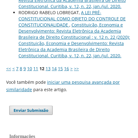
Revista Eletrônica da Academia Brasileira de Direito
Constitucional. Curitiba, v. 12, n. 22, jan./jul. 2020.
RODRIGO RABELO LOBREGAT,
A LEI PRÉ-
CONSTITUCIONAL COMO OBJETO DO CONTROLE DE
CONSTITUCIONALIDADE
,
Constituição, Economia e
Desenvolvimento: Revista Eletrônica da Academia
Brasileira de Direito Constitucional : v. 12 n. 22 (2020):
Constituição, Economia e Desenvolvimento: Revista
Eletrônica da Academia Brasileira de Direito
Constitucional. Curitiba, v. 12, n. 22, jan./jul. 2020.
<<
<
7
8
9
10
11
12
13
14
15
16
>
>>
Você também pode
iniciar uma pesquisa avançada por
similaridade
para este artigo.
Enviar Submissão
Informações