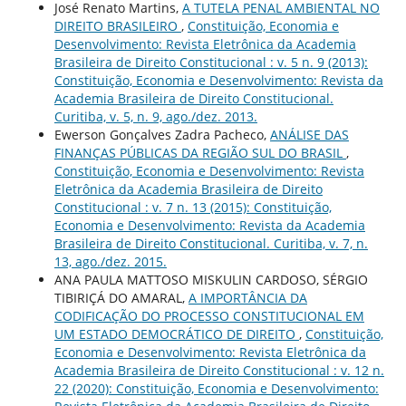
José Renato Martins,
A TUTELA PENAL AMBIENTAL NO
DIREITO BRASILEIRO
,
Constituição, Economia e
Desenvolvimento: Revista Eletrônica da Academia
Brasileira de Direito Constitucional : v. 5 n. 9 (2013):
Constituição, Economia e Desenvolvimento: Revista da
Academia Brasileira de Direito Constitucional.
Curitiba, v. 5, n. 9, ago./dez. 2013.
Ewerson Gonçalves Zadra Pacheco,
ANÁLISE DAS
FINANÇAS PÚBLICAS DA REGIÃO SUL DO BRASIL
,
Constituição, Economia e Desenvolvimento: Revista
Eletrônica da Academia Brasileira de Direito
Constitucional : v. 7 n. 13 (2015): Constituição,
Economia e Desenvolvimento: Revista da Academia
Brasileira de Direito Constitucional. Curitiba, v. 7, n.
13, ago./dez. 2015.
ANA PAULA MATTOSO MISKULIN CARDOSO, SÉRGIO
TIBIRIÇÁ DO AMARAL,
A IMPORTÂNCIA DA
CODIFICAÇÃO DO PROCESSO CONSTITUCIONAL EM
UM ESTADO DEMOCRÁTICO DE DIREITO
,
Constituição,
Economia e Desenvolvimento: Revista Eletrônica da
Academia Brasileira de Direito Constitucional : v. 12 n.
22 (2020): Constituição, Economia e Desenvolvimento: