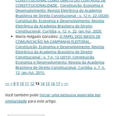
CONSTITUCIONAL COMO OBJETO DO CONTROLE DE
CONSTITUCIONALIDADE
,
Constituição, Economia e
Desenvolvimento: Revista Eletrônica da Academia
Brasileira de Direito Constitucional : v. 12 n. 22 (2020):
Constituição, Economia e Desenvolvimento: Revista
Eletrônica da Academia Brasileira de Direito
Constitucional. Curitiba, v. 12, n. 22, jan./jul. 2020.
María Holgado González,
O PAPEL DOS MEIOS DE
COMUNICAÇÃO NA CAMPANHA ELEITORAL
,
Constituição, Economia e Desenvolvimento: Revista
Eletrônica da Academia Brasileira de Direito
Constitucional : v. 7 n. 12 (2015): Constituição,
Economia e Desenvolvimento: Revista da Academia
Brasileira de Direito Constitucional. Curitiba, v. 7, n.
12, jan./jul. 2015.
<<
<
8
9
10
11
12
13
14
15
16
17
>
>>
Você também pode
iniciar uma pesquisa avançada por
similaridade
para este artigo.