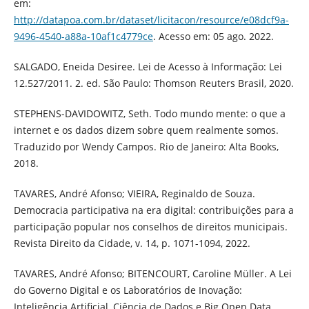
em:
http://datapoa.com.br/dataset/licitacon/resource/e08dcf9a-
9496-4540-a88a-10af1c4779ce
. Acesso em: 05 ago. 2022.
SALGADO, Eneida Desiree. Lei de Acesso à Informação: Lei
12.527/2011. 2. ed. São Paulo: Thomson Reuters Brasil, 2020.
STEPHENS-DAVIDOWITZ, Seth. Todo mundo mente: o que a
internet e os dados dizem sobre quem realmente somos.
Traduzido por Wendy Campos. Rio de Janeiro: Alta Books,
2018.
TAVARES, André Afonso; VIEIRA, Reginaldo de Souza.
Democracia participativa na era digital: contribuições para a
participação popular nos conselhos de direitos municipais.
Revista Direito da Cidade, v. 14, p. 1071-1094, 2022.
TAVARES, André Afonso; BITENCOURT, Caroline Müller. A Lei
do Governo Digital e os Laboratórios de Inovação:
Inteligência Artificial, Ciência de Dados e Big Open Data