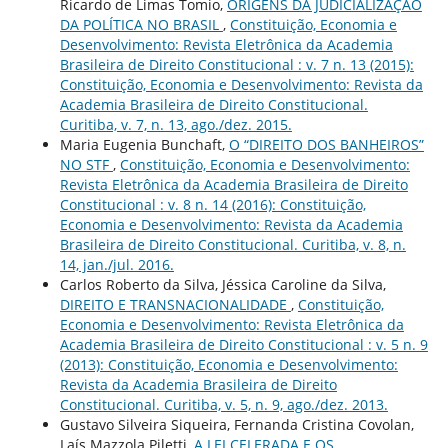
Ricardo de Limas Tomio,
ORIGENS DA JUDICIALIZAÇÃO
DA POLÍTICA NO BRASIL
,
Constituição, Economia e
Desenvolvimento: Revista Eletrônica da Academia
Brasileira de Direito Constitucional : v. 7 n. 13 (2015):
Constituição, Economia e Desenvolvimento: Revista da
Academia Brasileira de Direito Constitucional.
Curitiba, v. 7, n. 13, ago./dez. 2015.
Maria Eugenia Bunchaft,
O “DIREITO DOS BANHEIROS”
NO STF
,
Constituição, Economia e Desenvolvimento:
Revista Eletrônica da Academia Brasileira de Direito
Constitucional : v. 8 n. 14 (2016): Constituição,
Economia e Desenvolvimento: Revista da Academia
Brasileira de Direito Constitucional. Curitiba, v. 8, n.
14, jan./jul. 2016.
Carlos Roberto da Silva, Jéssica Caroline da Silva,
DIREITO E TRANSNACIONALIDADE
,
Constituição,
Economia e Desenvolvimento: Revista Eletrônica da
Academia Brasileira de Direito Constitucional : v. 5 n. 9
(2013): Constituição, Economia e Desenvolvimento:
Revista da Academia Brasileira de Direito
Constitucional. Curitiba, v. 5, n. 9, ago./dez. 2013.
Gustavo Silveira Siqueira, Fernanda Cristina Covolan,
Laís Mazzola Piletti,
A LEI CELERADA E OS