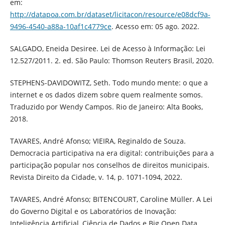
em:
http://datapoa.com.br/dataset/licitacon/resource/e08dcf9a-
9496-4540-a88a-10af1c4779ce
. Acesso em: 05 ago. 2022.
SALGADO, Eneida Desiree. Lei de Acesso à Informação: Lei
12.527/2011. 2. ed. São Paulo: Thomson Reuters Brasil, 2020.
STEPHENS-DAVIDOWITZ, Seth. Todo mundo mente: o que a
internet e os dados dizem sobre quem realmente somos.
Traduzido por Wendy Campos. Rio de Janeiro: Alta Books,
2018.
TAVARES, André Afonso; VIEIRA, Reginaldo de Souza.
Democracia participativa na era digital: contribuições para a
participação popular nos conselhos de direitos municipais.
Revista Direito da Cidade, v. 14, p. 1071-1094, 2022.
TAVARES, André Afonso; BITENCOURT, Caroline Müller. A Lei
do Governo Digital e os Laboratórios de Inovação:
Inteligência Artificial, Ciência de Dados e Big Open Data