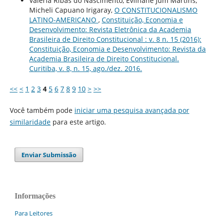
Valéria Ribas do Nascimento, Evilhane Jum Martins,
Micheli Capuano Irigaray,
O CONSTITUCIONALISMO
LATINO-AMERICANO
,
Constituição, Economia e
Desenvolvimento: Revista Eletrônica da Academia
Brasileira de Direito Constitucional : v. 8 n. 15 (2016):
Constituição, Economia e Desenvolvimento: Revista da
Academia Brasileira de Direito Constitucional.
Curitiba, v. 8, n. 15, ago./dez. 2016.
<<
<
1
2
3
4
5
6
7
8
9
10
>
>>
Você também pode
iniciar uma pesquisa avançada por
similaridade
para este artigo.
Enviar Submissão
Informações
Para Leitores