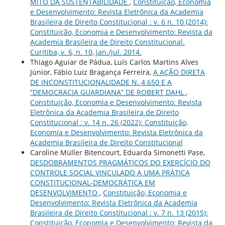
MITO DA SUSTENTABILIDADE
,
Constituição, Economia
e Desenvolvimento: Revista Eletrônica da Academia
Brasileira de Direito Constitucional : v. 6 n. 10 (2014):
Constituição, Economia e Desenvolvimento: Revista da
Academia Brasileira de Direito Constitucional.
Curitiba, v. 6, n. 10, jan./jul. 2014.
Thiago Aguiar de Pádua, Luís Carlos Martins Alves
Júnior, Fábio Luiz Bragança Ferreira,
A AÇÃO DIRETA
DE INCONSTITUCIONALIDADE N. 4.650 E A
“DEMOCRACIA GUARDIANA” DE ROBERT DAHL
,
Constituição, Economia e Desenvolvimento: Revista
Eletrônica da Academia Brasileira de Direito
Constitucional : v. 14 n. 26 (2022): Constituição,
Economia e Desenvolvimento: Revista Eletrônica da
Academia Brasileira de Direito Constitucional
Caroline Müller Bitencourt, Eduarda Simonetti Pase,
DESDOBRAMENTOS PRAGMÁTICOS DO EXERCÍCIO DO
CONTROLE SOCIAL VINCULADO A UMA PRÁTICA
CONSTITUCIONAL-DEMOCRÁTICA EM
DESENVOLVIMENTO
,
Constituição, Economia e
Desenvolvimento: Revista Eletrônica da Academia
Brasileira de Direito Constitucional : v. 7 n. 13 (2015):
Constituição, Economia e Desenvolvimento: Revista da