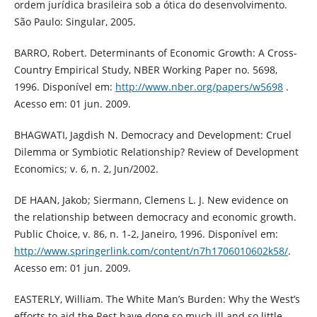
ordem jurídica brasileira sob a ótica do desenvolvimento.
São Paulo: Singular, 2005.
BARRO, Robert. Determinants of Economic Growth: A Cross-
Country Empirical Study, NBER Working Paper no. 5698,
1996. Disponível em:
http://www.nber.org/papers/w5698
.
Acesso em: 01 jun. 2009.
BHAGWATI, Jagdish N. Democracy and Development: Cruel
Dilemma or Symbiotic Relationship? Review of Development
Economics; v. 6, n. 2, Jun/2002.
DE HAAN, Jakob; Siermann, Clemens L. J. New evidence on
the relationship between democracy and economic growth.
Public Choice, v. 86, n. 1-2, Janeiro, 1996. Disponível em:
http://www.springerlink.com/content/n7h1706010602k58/
.
Acesso em: 01 jun. 2009.
EASTERLY, William. The White Man’s Burden: Why the West’s
efforts to aid the Rest have done so much ill and so little