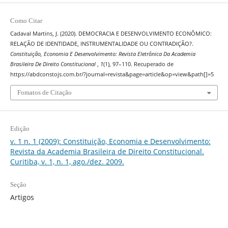
Como Citar
Cadaval Martins, J. (2020). DEMOCRACIA E DESENVOLVIMENTO ECONÔMICO:
RELAÇÃO DE IDENTIDADE, INSTRUMENTALIDADE OU CONTRADIÇÃO?.
Constituição, Economia E Desenvolvimento: Revista Eletrônica Da Academia
Brasileira De Direito Constitucional
,
1
(1), 97–110. Recuperado de
https://abdconstojs.com.br/?journal=revista&page=article&op=view&path[]=5
Fomatos de Citação
Edição
v. 1 n. 1 (2009): Constituição, Economia e Desenvolvimento:
Revista da Academia Brasileira de Direito Constitucional.
Curitiba, v. 1, n. 1, ago./dez. 2009.
Seção
Artigos