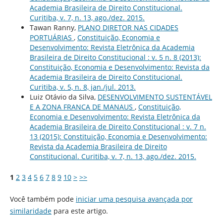
Academia Brasileira de Direito Constitucional.
Curitiba, v. 7, n. 13, ago./dez. 2015.
Tawan Ranny,
PLANO DIRETOR NAS CIDADES
PORTUÁRIAS
,
Constituição, Economia e
Desenvolvimento: Revista Eletrônica da Academia
Brasileira de Direito Constitucional : v. 5 n. 8 (2013):
Constituição, Economia e Desenvolvimento: Revista da
Academia Brasileira de Direito Constitucional.
Curitiba, v. 5, n. 8, jan./jul. 2013.
Luiz Otávio da Silva,
DESENVOLVIMENTO SUSTENTÁVEL
E A ZONA FRANCA DE MANAUS
,
Constituição,
Economia e Desenvolvimento: Revista Eletrônica da
Academia Brasileira de Direito Constitucional : v. 7 n.
13 (2015): Constituição, Economia e Desenvolvimento:
Revista da Academia Brasileira de Direito
Constitucional. Curitiba, v. 7, n. 13, ago./dez. 2015.
1
2
3
4
5
6
7
8
9
10
>
>>
Você também pode
iniciar uma pesquisa avançada por
similaridade
para este artigo.