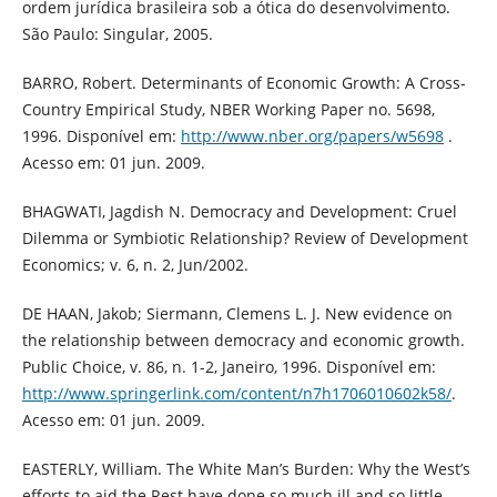
ordem jurídica brasileira sob a ótica do desenvolvimento.
São Paulo: Singular, 2005.
BARRO, Robert. Determinants of Economic Growth: A Cross-
Country Empirical Study, NBER Working Paper no. 5698,
1996. Disponível em:
http://www.nber.org/papers/w5698
.
Acesso em: 01 jun. 2009.
BHAGWATI, Jagdish N. Democracy and Development: Cruel
Dilemma or Symbiotic Relationship? Review of Development
Economics; v. 6, n. 2, Jun/2002.
DE HAAN, Jakob; Siermann, Clemens L. J. New evidence on
the relationship between democracy and economic growth.
Public Choice, v. 86, n. 1-2, Janeiro, 1996. Disponível em:
http://www.springerlink.com/content/n7h1706010602k58/
.
Acesso em: 01 jun. 2009.
EASTERLY, William. The White Man’s Burden: Why the West’s
efforts to aid the Rest have done so much ill and so little