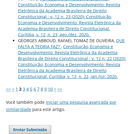
Constituição, Economia e Desenvolvimento: Revista
Eletrônica da Academia Brasileira de Direito
Constitucional : v. 12 n. 23 (2020): Constituição,
Economia e Desenvolvimento: Revista Eletrônica da
Academia Brasileira de Direito Constitucional.
Curitiba, v. 12, n. 23, ago./dez. 2020.
GEORGES ABBOUD, RAFAEL TOMAZ DE OLIVEIRA,
QUE
FALTA A TEORIA FAZ?
,
Constituição, Economia e
Desenvolvimento: Revista Eletrônica da Academia
Brasileira de Direito Constitucional : v. 12 n. 22 (2020):
Constituição, Economia e Desenvolvimento: Revista
Eletrônica da Academia Brasileira de Direito
Constitucional. Curitiba, v. 12, n. 22, jan./jul. 2020.
<<
<
1
2
3
4
5
6
7
8
9
10
>
>>
Você também pode
iniciar uma pesquisa avançada por
similaridade
para este artigo.
Enviar Submissão