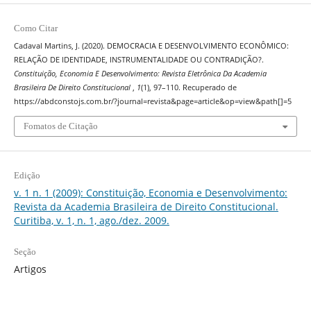
Como Citar
Cadaval Martins, J. (2020). DEMOCRACIA E DESENVOLVIMENTO ECONÔMICO:
RELAÇÃO DE IDENTIDADE, INSTRUMENTALIDADE OU CONTRADIÇÃO?.
Constituição, Economia E Desenvolvimento: Revista Eletrônica Da Academia
Brasileira De Direito Constitucional
,
1
(1), 97–110. Recuperado de
https://abdconstojs.com.br/?journal=revista&page=article&op=view&path[]=5
Fomatos de Citação
Edição
v. 1 n. 1 (2009): Constituição, Economia e Desenvolvimento:
Revista da Academia Brasileira de Direito Constitucional.
Curitiba, v. 1, n. 1, ago./dez. 2009.
Seção
Artigos