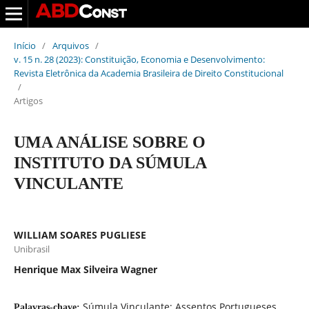
Início
/
Arquivos
/
v. 15 n. 28 (2023): Constituição, Economia e Desenvolvimento:
Revista Eletrônica da Academia Brasileira de Direito Constitucional
/
Artigos
UMA ANÁLISE SOBRE O
INSTITUTO DA SÚMULA
VINCULANTE
WILLIAM SOARES PUGLIESE
Unibrasil
Henrique Max Silveira Wagner
Súmula Vinculante; Assentos Portugueses
Palavras-chave: