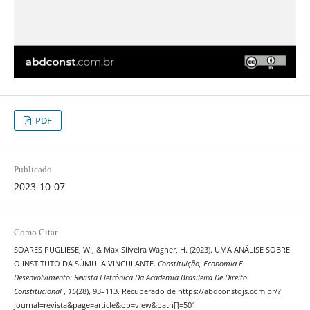
PDF
Publicado
2023-10-07
Como Citar
SOARES PUGLIESE, W., & Max Silveira Wagner, H. (2023). UMA ANÁLISE SOBRE
O INSTITUTO DA SÚMULA VINCULANTE.
Constituição, Economia E
Desenvolvimento: Revista Eletrônica Da Academia Brasileira De Direito
Constitucional
,
15
(28), 93–113. Recuperado de https://abdconstojs.com.br/?
journal=revista&page=article&op=view&path[]=501