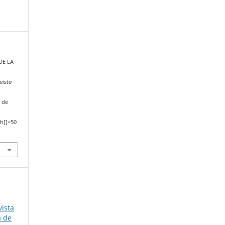
 DE LA
.
vista
 de
h[]=50
ista
a de