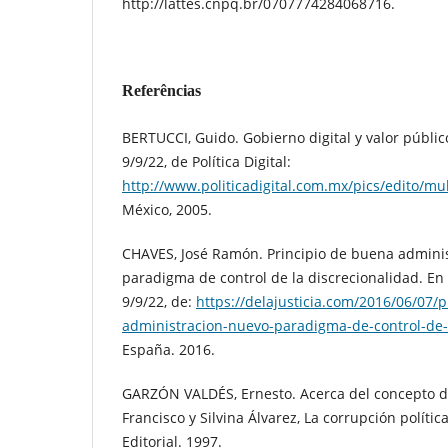
http://lattes.cnpq.br/0707774284068716.
Referências
BERTUCCI, Guido. Gobierno digital y valor públic
9/9/22, de Política Digital:
http://www.politicadigital.com.mx/pics/edito/mu
México, 2005.
CHAVES, José Ramón. Principio de buena admini
paradigma de control de la discrecionalidad. En 
9/9/22, de:
https://delajusticia.com/2016/06/07/
administracion-nuevo-paradigma-de-control-de-l
España. 2016.
GARZÓN VALDÉS, Ernesto. Acerca del concepto de
Francisco y Silvina Álvarez, La corrupción polític
Editorial. 1997.