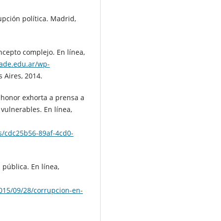
upción política. Madrid,
oncepto complejo. En línea,
ade.edu.ar/wp-
 Aires, 2014.
honor exhorta a prensa a
vulnerables. En línea,
es/cdc25b56-89af-4cd0-
pública. En línea,
015/09/28/corrupcion-en-