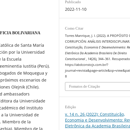
Publicado
2022-11-10
Como Citar
FICIA BOLIVARIANA
Torres Manrique, J. I. (2022). A PROPÓSITO
CORRUPCIÓN: ANÁLISIS INTERDISCIPLINAR
Católica de Santa María
Constituição, Economia E Desenvolvimento: Re
ción por la Universidad
Eletrônica Da Academia Brasileira De Direito
e la Escuela
Constitucional
,
14
(26), 344–361. Recuperado
https://abdconstojs.com.br/?
eminentia Iustitia (Perú).
journal=revista&page=article&op=view&pat
 Abogados de Moquegua y
8
y próximos escenarios de
ones Olejnik (Chile).
Fomatos de Citação
rld ambassadors
Editora da Universidade
Edição
cadémico del Instituto
v. 14 n. 26 (2022): Constituição,
 a la Universidad de
Economia e Desenvolvimento: Rev
. Miembro de la
Eletrônica da Academia Brasileir
(Serbia). Miembro de la