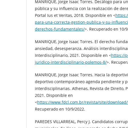
MANRIQUE, Jorge Isaac Torres. Decálogo para un
pública y su influencia con la realización de d
Portal Ius et Veritas, 2018. Disponible en <
https:
para-una-correcta-gestion-publica-y-su-influenci
derechos-fundamentales/
>. Recuperado en 10/9
MANRIQUE, Jorge Isaac Torres. El derecho fundam
ansiedad, desesperanza. Análisis interdisciplinar
Interdisciplinario, 2021. Disponible en <
https://
juridico-interdisciplinario-polemos-8/
>. Recuper
MANRIQUE, Jorge Isaac Torres. Hacia la deportiv
deportivo contemporáneo agenda pendiente y p
interdisciplinarias. Athenas, Revista de Direito, Polí
2021. Disponible en
<
https://www.fdcl.com.br/revista/site/download
Recuperado en 10/9/2022.
PAREDES VILLARREAL, Percy J. Candidatos corrupt