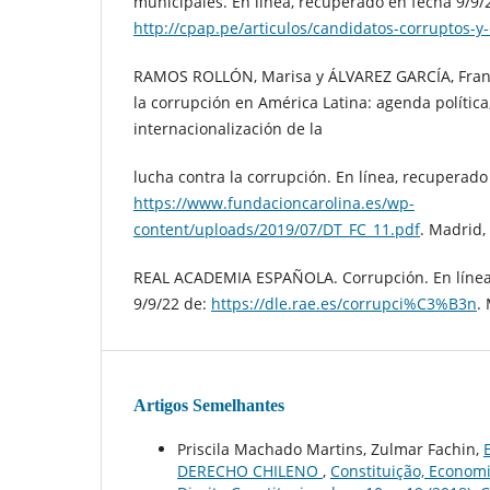
municipales. En línea, recuperado en fecha 9/9/
http://cpap.pe/articulos/candidatos-corruptos-y
RAMOS ROLLÓN, Marisa y ÁLVAREZ GARCÍA, Francis
la corrupción en América Latina: agenda política,
internacionalización de la
lucha contra la corrupción. En línea, recuperado
https://www.fundacioncarolina.es/wp-
content/uploads/2019/07/DT_FC_11.pdf
. Madrid,
REAL ACADEMIA ESPAÑOLA. Corrupción. En línea
9/9/22 de:
https://dle.rae.es/corrupci%C3%B3n
.
Artigos Semelhantes
Priscila Machado Martins, Zulmar Fachin,
DERECHO CHILENO
,
Constituição, Economi