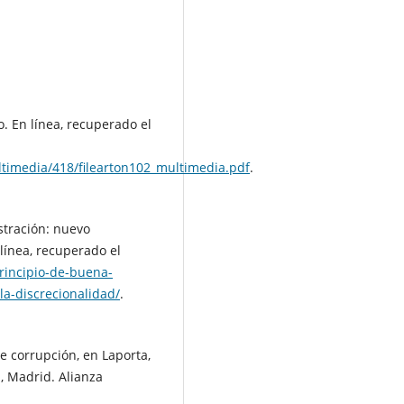
o. En línea, recuperado el
ltimedia/418/filearton102_multimedia.pdf
.
stración: nuevo
línea, recuperado el
principio-de-buena-
a-discrecionalidad/
.
 corrupción, en Laporta,
a, Madrid. Alianza