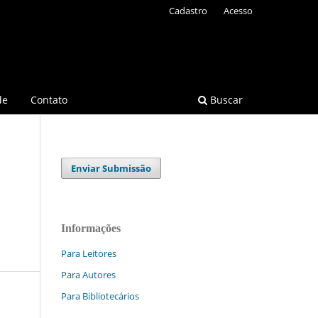
Cadastro
Acesso
de
Contato
Buscar
Enviar Submissão
Informações
Para Leitores
Para Autores
Para Bibliotecários