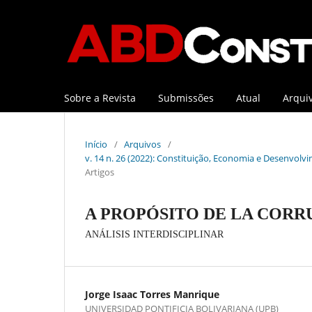
Sobre a Revista
Submissões
Atual
Arqui
Início
/
Arquivos
/
v. 14 n. 26 (2022): Constituição, Economia e Desenvolvi
Artigos
A PROPÓSITO DE LA CORR
ANÁLISIS INTERDISCIPLINAR
Jorge Isaac Torres Manrique
UNIVERSIDAD PONTIFICIA BOLIVARIANA (UPB)