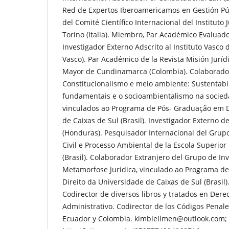
Red de Expertos Iberoamericamos en Gestión Pú
del Comité Científico Internacional del Instituto 
Torino (Italia). Miembro, Par Académico Evaluad
Investigador Externo Adscrito al Instituto Vasco 
Vasco). Par Académico de la Revista Misión Jurídi
Mayor de Cundinamarca (Colombia). Colaborador
Constitucionalismo e meio ambiente: Sustentabil
fundamentais e o socioambientalismo na socied
vinculados ao Programa de Pós- Graduação em D
de Caixas de Sul (Brasil). Investigador Externo de
(Honduras). Pesquisador Internacional del Grup
Civil e Processo Ambiental de la Escola Superi
(Brasil). Colaborador Extranjero del Grupo de In
Metamorfose Jurídica, vinculado ao Programa d
Direito da Universidade de Caixas de Sul (Brasil)
Codirector de diversos libros y tratados en Derec
Administrativo. Codirector de los Códigos Pena
Ecuador y Colombia. kimblellmen@outlook.com;