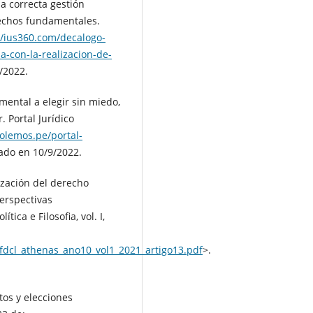
a correcta gestión
erechos fundamentales.
//ius360.com/decalogo-
a-con-la-realizacion-de-
/2022.
ental a elegir sin miedo,
. Portal Jurídico
polemos.pe/portal-
ado en 10/9/2022.
ización del derecho
erspectivas
tica e Filosofia, vol. I,
/fdcl_athenas_ano10_vol1_2021_artigo13.pdf
>.
os y elecciones