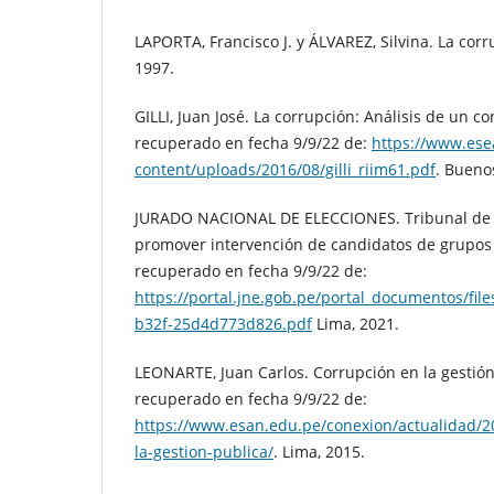
LAPORTA, Francisco J. y ÁLVAREZ, Silvina. La corr
1997.
GILLI, Juan José. La corrupción: Análisis de un c
recuperado en fecha 9/9/22 de:
https://www.ese
content/uploads/2016/08/gilli_riim61.pdf
. Buenos
JURADO NACIONAL DE ELECCIONES. Tribunal de 
promover intervención de candidatos de grupos 
recuperado en fecha 9/9/22 de:
https://portal.jne.gob.pe/portal_documentos/fil
b32f-25d4d773d826.pdf
Lima, 2021.
LEONARTE, Juan Carlos. Corrupción en la gestión 
recuperado en fecha 9/9/22 de:
https://www.esan.edu.pe/conexion/actualidad/2
la-gestion-publica/
. Lima, 2015.