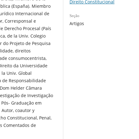
Direito Constitucional
blica (España). Miembro
Jurídico Internacional de
Seção
or, Corresponsal e
Artigos
de Derecho Procesal (País
ca, de la Univ. Colegio
 do Projeto de Pesquisa
idade, direitos
ade consumocentrista,
ireito da Universidade
 la Univ. Global
o de Responsabilidade
or Dom Helder Câmara
vestigação de Investigação
e Pós- Graduação em
. Autor, coautor y
ho Constitucional, Penal,
les Comentados de