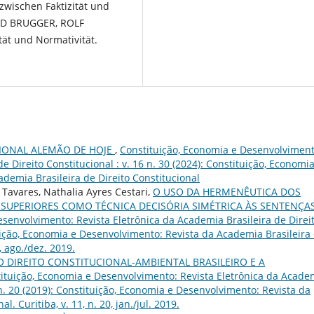
 zwischen Faktizität und
RIED BRUGGER, ROLF
ät und Normativität.
CIONAL ALEMÃO DE HOJE
,
Constituição, Economia e Desenvolviment
e Direito Constitucional : v. 16 n. 30 (2024): Constituição, Economia
demia Brasileira de Direito Constitucional
Tavares, Nathalia Ayres Cestari,
O USO DA HERMENÊUTICA DOS
S SUPERIORES COMO TÉCNICA DECISÓRIA SIMÉTRICA ÀS SENTENÇA
senvolvimento: Revista Eletrônica da Academia Brasileira de Direi
ituição, Economia e Desenvolvimento: Revista da Academia Brasileira
1, ago./dez. 2019.
O DIREITO CONSTITUCIONAL-AMBIENTAL BRASILEIRO E A
ituição, Economia e Desenvolvimento: Revista Eletrônica da Acade
1 n. 20 (2019): Constituição, Economia e Desenvolvimento: Revista da
. Curitiba, v. 11, n. 20, jan./jul. 2019.