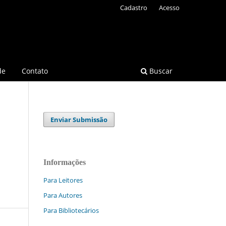
Cadastro
Acesso
de
Contato
Buscar
Enviar Submissão
Informações
Para Leitores
Para Autores
Para Bibliotecários