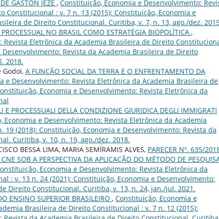
E DE GASTON JÈZE
,
Constituição, Economia e Desenvolvimento: Revi
o Constitucional : v. 7 n. 13 (2015): Constituição, Economia e
eira de Direito Constitucional. Curitiba, v. 7, n. 13, ago./dez. 2015
O PROCESSUAL NO BRASIL COMO ESTRATÉGIA BIOPOLÍTICA
,
Revista Eletrônica da Academia Brasileira de Direito Constituciona
 e Desenvolvimento: Revista da Academia Brasileira de Direito
l. 2018.
e Godoi,
A FUNÇÃO SOCIAL DA TERRA E O ENFRENTAMENTO DA
a e Desenvolvimento: Revista Eletrônica da Academia Brasileira de
: Constituição, Economia e Desenvolvimento: Revista Eletrônica da
nal
LI E PROCESSUALI DELLA CONDIZIONE GIURIDICA DEGLI IMMIGRATI
o, Economia e Desenvolvimento: Revista Eletrônica da Academia
0 n. 19 (2018): Constituição, Economia e Desenvolvimento: Revista da
l. Curitiba, v. 10, n. 19, ago./dez. 2018.
ISCO BESSA LIMA, MARIA SEMÍRAMIS ALVES,
PARECER Nº. 635/201
CNE SOB A PERSPECTIVA DA APLICAÇÃO DO MÉTODO DE PESQUIS
onstituição, Economia e Desenvolvimento: Revista Eletrônica da
nal : v. 13 n. 24 (2021): Constituição, Economia e Desenvolvimento:
Direito Constitucional. Curitiba, v. 13, n. 24, jan./jul. 2021.
 DO ENSINO SUPERIOR BRASILEIRO
,
Constituição, Economia e
emia Brasileira de Direito Constitucional : v. 7 n. 12 (2015):
Revista da Academia Brasileira de Direito Constitucional. Curitiba,