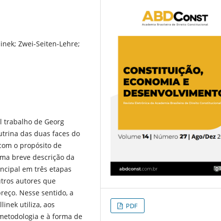
linek; Zwei-Seiten-Lehre;
al trabalho de Georg
outrina das duas faces do
com o propósito de
uma breve descrição da
incipal em três etapas
utros autores que
eço. Nesse sentido, a
linek utiliza, aos
PDF
metodologia e à forma de