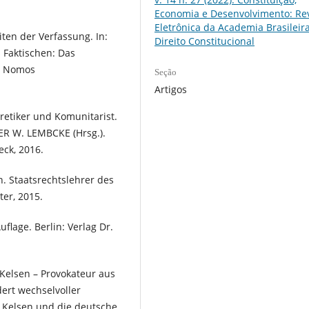
Economia e Desenvolvimento: Rev
Eletrônica da Academia Brasileir
ten der Verfassung. In:
Direito Constitucional
 Faktischen: Das
n: Nomos
Seção
Artigos
oretiker und Komunitarist.
R W. LEMBCKE (Hrsg.).
eck, 2016.
h. Staatsrechtslehrer des
ter, 2015.
uflage. Berlin: Verlag Dr.
 Kelsen – Provokateur aus
dert wechselvoller
 Kelsen und die deutsche