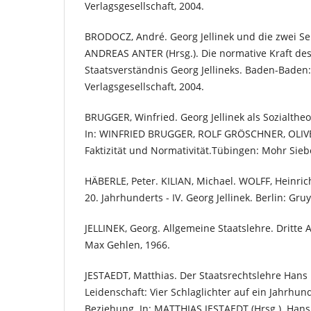
Verlagsgesellschaft, 2004.
BRODOCZ, André. Georg Jellinek und die zwei Sei
ANDREAS ANTER (Hrsg.). Die normative Kraft des
Staatsverständnis Georg Jellineks. Baden-Bade
Verlagsgesellschaft, 2004.
BRUGGER, Winfried. Georg Jellinek als Sozialthe
In: WINFRIED BRUGGER, ROLF GRÖSCHNER, OLIVE
Faktizität und Normativität.Tübingen: Mohr Sieb
HÄBERLE, Peter. KILIAN, Michael. WOLFF, Heinric
20. Jahrhunderts - IV. Georg Jellinek. Berlin: Gruy
JELLINEK, Georg. Allgemeine Staatslehre. Dritte A
Max Gehlen, 1966.
JESTAEDT, Matthias. Der Staatsrechtslehre Hans
Leidenschaft: Vier Schlaglichter auf ein Jahrhun
Beziehung. In: MATTHIAS JESTAEDT (Hrsg.). Hans