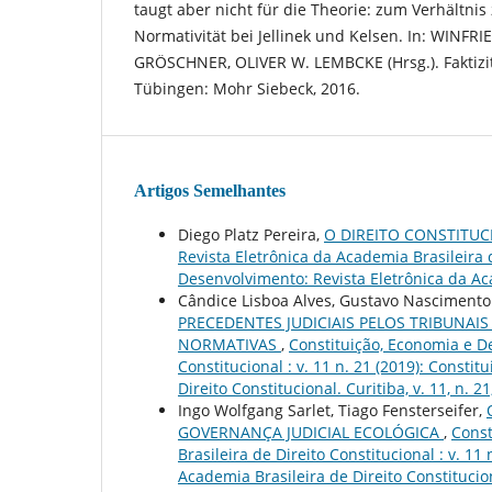
taugt aber nicht für die Theorie: zum Verhältnis
Normativität bei Jellinek und Kelsen. In: WINF
GRÖSCHNER, OLIVER W. LEMBCKE (Hrsg.). Faktizit
Tübingen: Mohr Siebeck, 2016.
Artigos Semelhantes
Diego Platz Pereira,
O DIREITO CONSTITU
Revista Eletrônica da Academia Brasileira d
Desenvolvimento: Revista Eletrônica da Aca
Cândice Lisboa Alves, Gustavo Nascimento 
PRECEDENTES JUDICIAIS PELOS TRIBUNAI
NORMATIVAS
,
Constituição, Economia e De
Constitucional : v. 11 n. 21 (2019): Const
Direito Constitucional. Curitiba, v. 11, n. 2
Ingo Wolfgang Sarlet, Tiago Fensterseifer,
GOVERNANÇA JUDICIAL ECOLÓGICA
,
Const
Brasileira de Direito Constitucional : v. 1
Academia Brasileira de Direito Constitucional