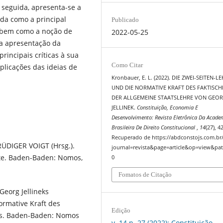
 seguida, apresenta-se a
ada como a principal
Publicado
o, bem como a noção de
2022-05-25
 a apresentação da
principais críticas à sua
Como Citar
plicações das ideias de
Kronbauer, E. L. (2022). DIE ZWEI-SEITEN-L
UND DIE NORMATIVE KRAFT DES FAKTISCH
DER ALLGEMEINE STAATSLEHRE VON GEO
JELLINEK.
Constituição, Economia E
Desenvolvimento: Revista Eletrônica Da Acade
Brasileira De Direito Constitucional
,
14
(27), 4
Recuperado de https://abdconstojs.com.br
 RÜDIGER VOIGT (Hrsg.).
journal=revista&page=article&op=view&pat
te. Baden-Baden: Nomos,
0
Fomatos de Citação
eorg Jellineks
ormative Kraft des
Edição
eks. Baden-Baden: Nomos
v. 14 n. 27 (2022): Constituição,