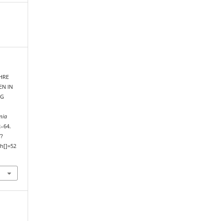
EHRE
EN IN
RG
mia
2–64.
/?
h[]=52