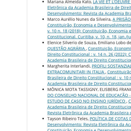
Mariana Almeida Kato,
LA VIE ET L’OEUVR
Eletrônica da Academia Brasileira de Direit
Desenvolvimento: Revista da Academia Brasil
Marco Aurélio Nunes da Silveira,
A PRISÃ
Constituição, Economia e Desenvolvimento: 
v. 10 n. 18 (2018): Constituição, Economia
Constitucional. Curitiba, v. 10, n. 18, jan./ju
Elenice Silverio de Souza, Emiliano Lobo d
QUESTÃO AGRÁRIA
,
Constituição, Economi
Direito Constitucional : v. 14 n. 26 (2022)
Academia Brasileira de Direito Constitucio
Margherita Interlandi,
PROFILI SOSTANZIA
EXTRACOMUNITARI IN ITALIA
,
Constituiçã
Brasileira de Direito Constitucional : v. 1
Academia Brasileira de Direito Constituciona
MÔNICA MOTA TASSIGNY, ELISBERG FRANC
DO CONSELHO NACIONAL DE EDUCAÇÃO - 
ESTUDO DE CASO NO ENSINO JURÍDICO
,
C
Academia Brasileira de Direito Constitucio
Revista Eletrônica da Academia Brasileira de 
Tayson Ribeiro Teles,
POLÍTICA DE COTAS
Desenvolvimento: Revista Eletrônica da Acad
Constituição, Economia e Desenvolvimento: 