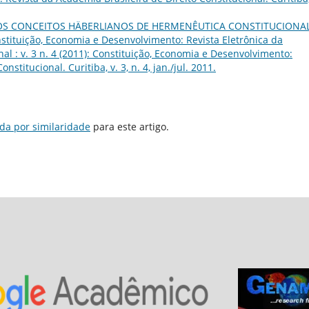
 OS CONCEITOS HÄBERLIANOS DE HERMENÊUTICA CONSTITUCIONA
stituição, Economia e Desenvolvimento: Revista Eletrônica da
al : v. 3 n. 4 (2011): Constituição, Economia e Desenvolvimento:
stitucional. Curitiba, v. 3, n. 4, jan./jul. 2011.
da por similaridade
para este artigo.