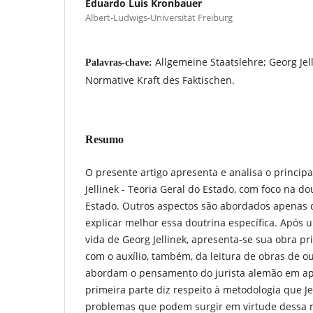
Eduardo Luís Kronbauer
Albert-Ludwigs-Universität Freiburg
Allgemeine Staatslehre; Georg Jel
Palavras-chave:
Normative Kraft des Faktischen.
Resumo
O presente artigo apresenta e analisa o princip
Jellinek - Teoria Geral do Estado, com foco na d
Estado. Outros aspectos são abordados apenas 
explicar melhor essa doutrina específica. Após 
vida de Georg Jellinek, apresenta-se sua obra pr
com o auxílio, também, da leitura de obras de o
abordam o pensamento do jurista alemão em apr
primeira parte diz respeito à metodologia que Jel
problemas que podem surgir em virtude dessa 