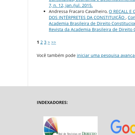
7, n. 12, jan./jul. 2015.
Andressa Fracaro Cavalheiro,
O RECALL E
DOS INTÉRPRETES DA CONSTITUIÇÃO
,
Con
Academia Brasileira de Direito Constitucion
Revista da Academia Brasileira de Direito Con
1
2
3
>
>>
Você também pode
iniciar uma pesquisa avança
INDEXADORES: