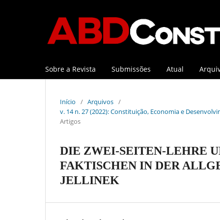
Sobre a Revista
Submissões
Atual
Arqui
Início
/
Arquivos
/
v. 14 n. 27 (2022): Constituição, Economia e Desenvolvi
Artigos
DIE ZWEI-SEITEN-LEHRE 
FAKTISCHEN IN DER ALL
JELLINEK