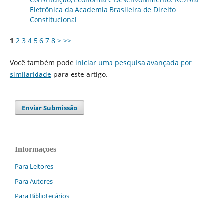
Eletrônica da Academia Brasileira de Direito
Constitucional
1
2
3
4
5
6
7
8
>
>>
Você também pode
iniciar uma pesquisa avançada por
similaridade
para este artigo.
Enviar Submissão
Informações
Para Leitores
Para Autores
Para Bibliotecários