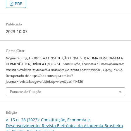
PDF
Publicado
2023-10-07
Como Citar
Nogueira jung, L. (2023). A CONSTITUIÇÃO LINGUÍSTICA: UMA HOMENAGEM A
HERMENÊUTICA JURÍDICA E(M) CRISE.
Constituição, Economia E Desenvolvimento:
Revista Eletrônica Da Academia Brasileira De Direito Constitucional
,
15
(28), 73–92.
Recuperado de https://abdconstojs.com.br/?
journal=revista&page=article&op=view&path[]=526
Fomatos de Citação
Edição
v. 15 n. 28 (2023): Constituição, Economia e
Desenvolvimento: Revista Eletrônica da Academia Brasileira