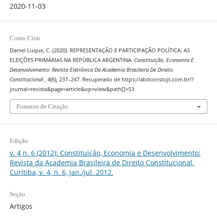
2020-11-03
Como Citar
Daniel Luque, C. (2020). REPRESENTAÇÃO E PARTICIPAÇÃO POLÍTICA: AS
ELEIÇÕES PRIMÁRIAS NA REPÚBLICA ARGENTINA.
Constituição, Economia E
Desenvolvimento: Revista Eletrônica Da Academia Brasileira De Direito
Constitucional
,
4
(6), 237–247. Recuperado de https://abdconstojs.com.br/?
journal=revista&page=article&op=view&path[]=53
Fomatos de Citação
Edição
v. 4 n. 6 (2012): Constituição, Economia e Desenvolvimento:
Revista da Academia Brasileira de Direito Constitucional.
Curitiba, v. 4, n. 6, jan./jul. 2012.
Seção
Artigos