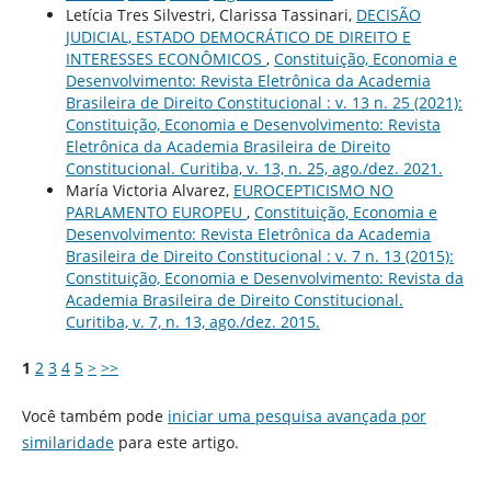
Letícia Tres Silvestri, Clarissa Tassinari,
DECISÃO
JUDICIAL, ESTADO DEMOCRÁTICO DE DIREITO E
INTERESSES ECONÔMICOS
,
Constituição, Economia e
Desenvolvimento: Revista Eletrônica da Academia
Brasileira de Direito Constitucional : v. 13 n. 25 (2021):
Constituição, Economia e Desenvolvimento: Revista
Eletrônica da Academia Brasileira de Direito
Constitucional. Curitiba, v. 13, n. 25, ago./dez. 2021.
María Victoria Alvarez,
EUROCEPTICISMO NO
PARLAMENTO EUROPEU
,
Constituição, Economia e
Desenvolvimento: Revista Eletrônica da Academia
Brasileira de Direito Constitucional : v. 7 n. 13 (2015):
Constituição, Economia e Desenvolvimento: Revista da
Academia Brasileira de Direito Constitucional.
Curitiba, v. 7, n. 13, ago./dez. 2015.
1
2
3
4
5
>
>>
Você também pode
iniciar uma pesquisa avançada por
similaridade
para este artigo.