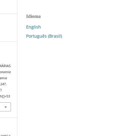
Idioma
English
Português (Brasil)
MÁRIAS
conomia
demia
–247.
/?
h[]=53
onomia