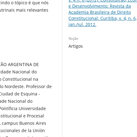
ndo o tópico é que nós
e Desenvolvimento: Revista da
trinais mais relevantes
Academia Brasileira de Direito
Constitucional. Curitiba, v. 4, n. 6,
jan./jul. 2012.
Seção
Artigos
ÃO ARGENTINA DE
dade Nacional do
o Constitucional na
do Nordeste. Professor de
a Ciudad de Esquina -
dade Nacional do
ontíficia Universidade
nstitucional e Procesal
ta, campus Buenos Aires
tucionales de la Unión