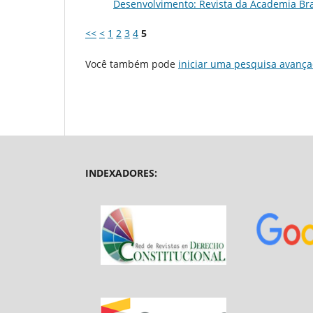
Desenvolvimento: Revista da Academia Brasile
<<
<
1
2
3
4
5
Você também pode
iniciar uma pesquisa avança
INDEXADORES: