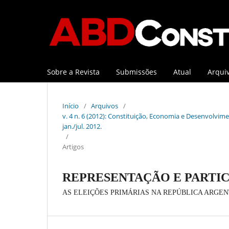
Sobre a Revista
Submissões
Atual
Arqui
Início
/
Arquivos
/
v. 4 n. 6 (2012): Constituição, Economia e Desenvolviment
jan./jul. 2012.
/
Artigos
REPRESENTAÇÃO E PARTIC
AS ELEIÇÕES PRIMÁRIAS NA REPÚBLICA ARGE