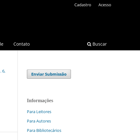
Cadastro
Acesso
de
Contato
Buscar
 6,
Enviar Submissão
Informações
Para Leitores
Para Autores
Para Bibliotecários