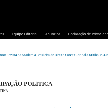
vos
Equipe Editorial
Anúncios
Declaração de Privacida
o: Revista da Academia Brasileira de Direito Constitucional. Curitiba, v. 4, n.
IPAÇÃO POLÍTICA
NTINA