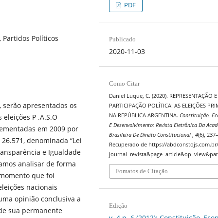
PDF
 Partidos Políticos
Publicado
2020-11-03
Como Citar
Daniel Luque, C. (2020). REPRESENTAÇÃO E
serão apresentados os
PARTICIPAÇÃO POLÍTICA: AS ELEIÇÕES PRI
NA REPÚBLICA ARGENTINA.
Constituição, E
leições P .A.S.O
E Desenvolvimento: Revista Eletrônica Da Aca
implementadas em 2009 por
Brasileira De Direito Constitucional
,
4
(6), 237
ei 26.571, denominada “Lei
Recuperado de https://abdconstojs.com.br
Transparência e Igualdade
journal=revista&page=article&op=view&pat
vamos analisar de forma
Fomatos de Citação
 momento que foi
leições nacionais
guma opinião conclusiva a
Edição
, de sua permanente
v. 4 n. 6 (2012): Constituição, Ec