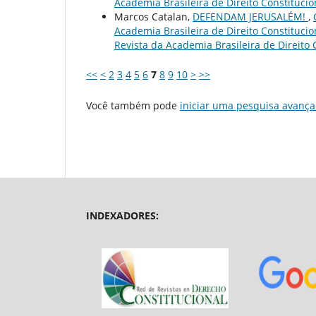
Academia Brasileira de Direito Constituciona
Marcos Catalan,
DEFENDAM JERUSALÉM!
,
Academia Brasileira de Direito Constitucion
Revista da Academia Brasileira de Direito Con
<<
<
2
3
4
5
6
7
8
9
10
>
>>
Você também pode
iniciar uma pesquisa avança
INDEXADORES: