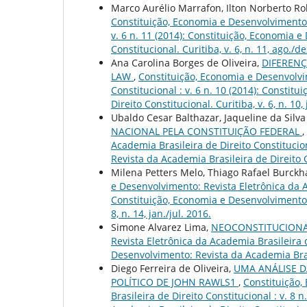
Marco Aurélio Marrafon, Ilton Norberto Rob
Constituição, Economia e Desenvolvimento: 
v. 6 n. 11 (2014): Constituição, Economia 
Constitucional. Curitiba, v. 6, n. 11, ago./d
Ana Carolina Borges de Oliveira,
DIFERENÇ
LAW
,
Constituição, Economia e Desenvolvim
Constitucional : v. 6 n. 10 (2014): Consti
Direito Constitucional. Curitiba, v. 6, n. 10, 
Ubaldo Cesar Balthazar, Jaqueline da Silva
NACIONAL PELA CONSTITUIÇÃO FEDERAL
,
Academia Brasileira de Direito Constitucion
Revista da Academia Brasileira de Direito Co
Milena Petters Melo, Thiago Rafael Burckh
e Desenvolvimento: Revista Eletrônica da Ac
Constituição, Economia e Desenvolvimento: 
8, n. 14, jan./jul. 2016.
Simone Alvarez Lima,
NEOCONSTITUCIONA
Revista Eletrônica da Academia Brasileira d
Desenvolvimento: Revista da Academia Brasile
Diego Ferreira de Oliveira,
UMA ANÁLISE D
POLÍTICO DE JOHN RAWLS1
,
Constituição,
Brasileira de Direito Constitucional : v. 8