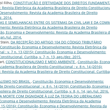
l Filho,
CONSTITUIÇÃO E EFETIVIDADE DOS DIREITOS FUNDAMENT
Revista Eletrônica da Academia Brasileira de Direito Constituciona
e Desenvolvimento: Revista da Academia Brasileira de Direito
ez. 2014.
AS E SEMELHANÇAS ENTRE OS SISTEMAS DA CIVIL LAW E DA CO
ento: Revista Eletrônica da Academia Brasileira de Direito
tuição, Economia e Desenvolvimento: Revista da Academia Brasileira 
jan./jul. 2014.
 Stein,
DA RECEPÇÃO DO ARTIGO 104 DO CÓDIGO TRIBUTÁRIO
Constituição, Economia e Desenvolvimento: Revista Eletrônica da
al : v. 7 n. 13 (2015): Constituição, Economia e Desenvolvimento:
nstitucional. Curitiba, v. 7, n. 13, ago./dez. 2015.
art,
CONSTITUCIONALISMO E MEIO AMBIENTE
,
Constituição, Econ
ademia Brasileira de Direito Constitucional : v. 8 n. 14 (2016):
Revista da Academia Brasileira de Direito Constitucional. Curitiba,
LISMO NO BRASIL
,
Constituição, Economia e Desenvolvimento:
e Direito Constitucional : v. 8 n. 14 (2016): Constituição, Economia 
ira de Direito Constitucional. Curitiba, v. 8, n. 14, jan./jul. 2016.
A MORTE COM DIGNIDADE À LUZ DA TEORIA DO LIBERALISMO
 Economia e Desenvolvimento: Revista Eletrônica da Academia
 n. 15 (2016): Constituição, Economia e Desenvolvimento: Revista da