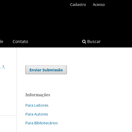
Cadastro
Acesso
de
Contato
Buscar
 7,
Enviar Submissão
Informações
Para Leitores
Para Autores
Para Bibliotecários