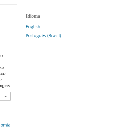
Idioma
English
Português (Brasil)
ÃO
mia
–447.
/?
h[]=55
onomia