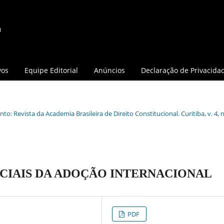
vos
Equipe Editorial
Anúncios
Declaração de Privacida
o: Revista da Academia Brasileira de Direito Constitucional. Curitiba, v. 4, n.
OCIAIS DA ADOÇÃO INTERNACIONAL
PDF