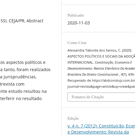
Publicado
 SSI, CEJA/PR, Abstract
2020-11-03
Como Citar
Alessandra Taborda dos Santos, C. (2020).
ASPECTOS POLÍTICOS E SOCIAIS DA ADOÇ
s aspectos políticos e
INTERNACIONAL.
Constituição, Economia E
Desenvolvimento: Revista Eletrônica Da Acade
ra tanto, foram realizados
Brasileira De Direito Constitucional
,
4
(7), 439
a jurisprudências,
Recuperado de https://abdconstojs.com.br
trevista com
journal=revista&page=article&op=view&pat
nte estudo resultou na
Fomatos de Citação
terferir no resultado
Edição
v. 4 n. 7 (2012): Constituição, Ec
e Desenvolvimento: Revista da