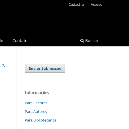
Cadastro
Acesso
de
Contato
Buscar
 7,
Enviar Submissão
Informações
Para Leitores
Para Autores
Para Bibliotecários