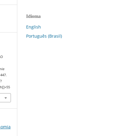
Idioma
English
Português (Brasil)
ÃO
mia
–447.
/?
h[]=55
onomia