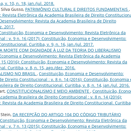
, v. 10, n. 18, jan./jul. 2018.
 Silva Gusso,
PATRIMÔNIO CULTURAL E DIREITOS FUNDAMENTAIS
,
Revista Eletrônica da Academia Brasileira de Direito Constituciona
e Desenvolvimento: Revista da Academia Brasileira de Direito
ez. 2017.
Constituição, Economia e Desenvolvimento: Revista Eletrônica da
al : v. 9 n. 16 (2017): Constituição, Economia e Desenvolvimento:
stitucional. Curitiba, v. 9, n. 16, jan./jul. 2017.
A MORTE COM DIGNIDADE À LUZ DA TEORIA DO LIBERALISMO
 Economia e Desenvolvimento: Revista Eletrônica da Academia
 n. 15 (2016): Constituição, Economia e Desenvolvimento: Revista da
l. Curitiba, v. 8, n. 15, ago./dez. 2016.
LISMO NO BRASIL
,
Constituição, Economia e Desenvolvimento:
e Direito Constitucional : v. 8 n. 14 (2016): Constituição, Economia 
ira de Direito Constitucional. Curitiba, v. 8, n. 14, jan./jul. 2016.
art,
CONSTITUCIONALISMO E MEIO AMBIENTE
,
Constituição, Econ
ademia Brasileira de Direito Constitucional : v. 8 n. 14 (2016):
Revista da Academia Brasileira de Direito Constitucional. Curitiba,
 Stein,
DA RECEPÇÃO DO ARTIGO 104 DO CÓDIGO TRIBUTÁRIO
Constituição, Economia e Desenvolvimento: Revista Eletrônica da
al : v. 7 n. 13 (2015): Constituição, Economia e Desenvolvimento: