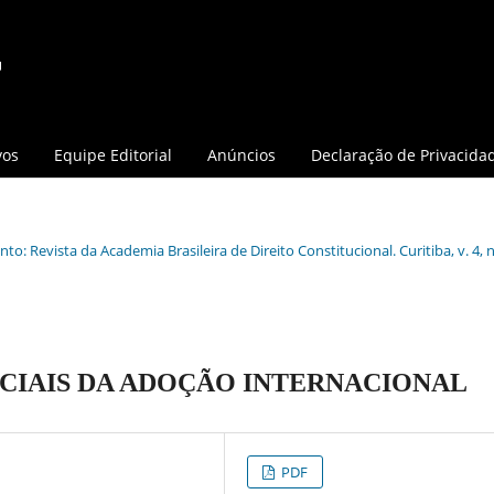
vos
Equipe Editorial
Anúncios
Declaração de Privacida
o: Revista da Academia Brasileira de Direito Constitucional. Curitiba, v. 4, n.
OCIAIS DA ADOÇÃO INTERNACIONAL
PDF