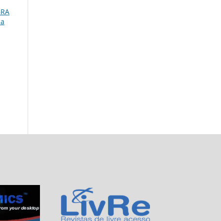
BRA
ia