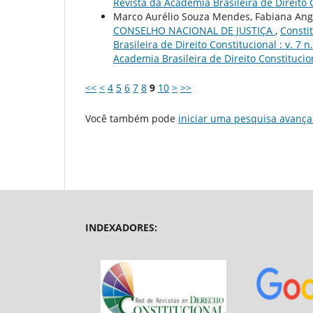
Revista da Academia Brasileira de Direito Co
Marco Aurélio Souza Mendes, Fabiana Ang
CONSELHO NACIONAL DE JUSTIÇA
,
Consti
Brasileira de Direito Constitucional : v. 7
Academia Brasileira de Direito Constitucional
<<
<
4
5
6
7
8
9
10
>
>>
Você também pode
iniciar uma pesquisa avança
INDEXADORES: