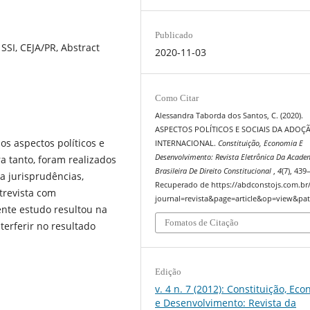
Publicado
 SSI, CEJA/PR, Abstract
2020-11-03
Como Citar
Alessandra Taborda dos Santos, C. (2020).
ASPECTOS POLÍTICOS E SOCIAIS DA ADOÇ
s aspectos políticos e
INTERNACIONAL.
Constituição, Economia E
Desenvolvimento: Revista Eletrônica Da Acade
ra tanto, foram realizados
Brasileira De Direito Constitucional
,
4
(7), 439
a jurisprudências,
Recuperado de https://abdconstojs.com.br
trevista com
journal=revista&page=article&op=view&pat
nte estudo resultou na
Fomatos de Citação
terferir no resultado
Edição
v. 4 n. 7 (2012): Constituição, Ec
e Desenvolvimento: Revista da