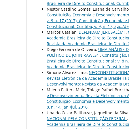
Brasileira de Direito Constitucional. Curitiba
Nestor Castilho Gomes, Luana de Carvalho
Constituição, Economia e Desenvolvimento: 
v. 9 n. 17 (2017): Constituição, Economia 
Constitucional. Curitiba, v. 9, n. 17, ago./d
Marcos Catalan,
DEFENDAM JERUSALÉM!
,
Academia Brasileira de Direito Constitucion
Revista da Academia Brasileira de Direito Con
Diego Ferreira de Oliveira,
UMA ANÁLISE D
POLÍTICO DE JOHN RAWLS1
,
Constituição,
Brasileira de Direito Constitucional : v. 8
Academia Brasileira de Direito Constituciona
Simone Alvarez Lima,
NEOCONSTITUCIONA
Revista Eletrônica da Academia Brasileira d
Desenvolvimento: Revista da Academia Brasile
Milena Petters Melo, Thiago Rafael Burckh
e Desenvolvimento: Revista Eletrônica da Ac
Constituição, Economia e Desenvolvimento: 
8, n. 14, jan./jul. 2016.
Ubaldo Cesar Balthazar, Jaqueline da Silva
NACIONAL PELA CONSTITUIÇÃO FEDERAL
,
Academia Brasileira de Direito Constitucion