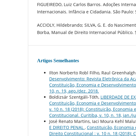
FIGUEIREDO, Luiz Carlos Barros. Adoções Intern
Internacionais. Infância e Cidadania. São Paulo:
ACCIOLY, Hildebrando; SILVA, G. E. do Nasciment
Borba, Manual de Direito Internacional Público. 
Artigos Semelhantes
Ilton Norberto Robl Filho, Raul Greenhalgh
Desenvolvimento: Revista Eletrônica da Acad
Constituição, Economia e Desenvolvimento: 
10, n. 19, ago./dez. 2018.
Boldizsár Szentgáli-Tóth,
LIBERDADE DE 
Constituição, Economia e Desenvolvimento: 
v. 10 n. 18 (2018): Constituição, Economia
Constitucional. Curitiba, v. 10, n. 18, jan./ju
José Renato Martins, Iaci Moura Kehl Malu
E DIREITO PENAL
,
Constituição, Economia 
Direito Constitucional : v. 10 n. 18 (2018