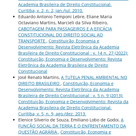
Academia Brasileira de Direito Constitucional.
Curitiba, v. 2, n. 2, jan./jul. 2010.
Eduardo Antonio Temponi Lebre, Eliane Maria
Octaviano Martins, Marcieli da Silva Ribeiro,
CABOTAGEM PARA PASSAGEIROS E A EFICÁCIA
CONSTITUCIONAL DO DIREITO SOCIAL AO
TRANSPORTE
,
Constituição, Economia e
Desenvolvimento: Revista Eletrônica da Academia
Brasileira de Direito Constitucional : v. 14 n. 27 (2022):
Constituição, Economia e Desenvolvimento: Revista
Eletrônica da Academia Brasileira de Direito
Constitucional
José Renato Martins,
A TUTELA PENAL AMBIENTAL NO
DIREITO BRASILEIRO
,
Constituição, Economia e
Desenvolvimento: Revista Eletrônica da Academia
Brasileira de Direito Constitucional : v. 5 n. 9 (2013):
Constituição, Economia e Desenvolvimento: Revista da
Academia Brasileira de Direito Constitucional.
Curitiba, v. 5, n. 9, ago./dez. 2013.
Elenice Silverio de Souza, Emiliano Lobo de Godoi,
A
FUNÇÃO SOCIAL DA TERRA E O ENFRENTAMENTO DA
QUESTÃO AGRÁRIA
,
Constituição, Economia e