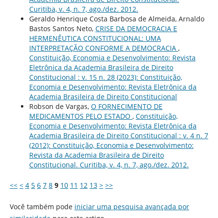
Curitiba, v. 4, n. 7, ago./dez. 2012.
Geraldo Henrique Costa Barbosa de Almeida, Arnaldo
Bastos Santos Neto,
CRISE DA DEMOCRACIA E
HERMENÊUTICA CONSTITUCIONAL: UMA
INTERPRETAÇÃO CONFORME A DEMOCRACIA
,
Constituição, Economia e Desenvolvimento: Revista
Eletrônica da Academia Brasileira de Direito
Constitucional : v. 15 n. 28 (2023): Constituição,
Economia e Desenvolvimento: Revista Eletrônica da
Academia Brasileira de Direito Constitucional
Robson de Vargas,
O FORNECIMENTO DE
MEDICAMENTOS PELO ESTADO
,
Constituição,
Economia e Desenvolvimento: Revista Eletrônica da
Academia Brasileira de Direito Constitucional : v. 4 n. 7
(2012): Constituição, Economia e Desenvolvimento:
Revista da Academia Brasileira de Direito
Constitucional. Curitiba, v. 4, n. 7, ago./dez. 2012.
<<
<
4
5
6
7
8
9
10
11
12
13
>
>>
Você também pode
iniciar uma pesquisa avançada por