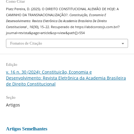
Como Citar
Platz Pereira, D. (2025). O DIREITO CONSTITUCIONAL ALEMÃO DE HOJE: A
CAMINHO DA TRANSNACIONALIZAÇÃO?.
Constituição, Economia E
Desenvolvimento: Revista Eletrônica Da Academia Brasileira De Direito
Constitucional
,
16
(30), 15–22. Recuperado de https://abdconstojs.com.br/?
journal=revista&page=article&op=view&path[]=554
Fomatos de Citação
Edição
v. 16 n. 30 (2024): Constituição, Economia e
Desenvolvimento: Revista Eletrônica da Academia Brasileira
de Direito Constitucional
Seção
Artigos
Artigos Semelhantes