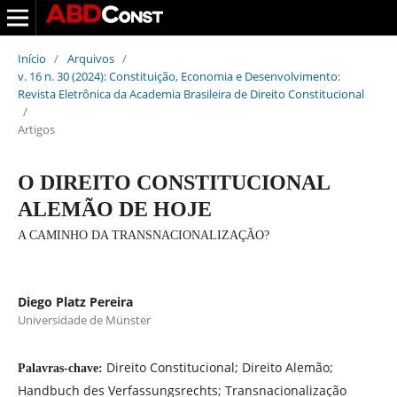
Início
/
Arquivos
/
v. 16 n. 30 (2024): Constituição, Economia e Desenvolvimento:
Revista Eletrônica da Academia Brasileira de Direito Constitucional
/
Artigos
O DIREITO CONSTITUCIONAL
ALEMÃO DE HOJE
A CAMINHO DA TRANSNACIONALIZAÇÃO?
Diego Platz Pereira
Universidade de Münster
Direito Constitucional; Direito Alemão;
Palavras-chave:
Handbuch des Verfassungsrechts; Transnacionalização