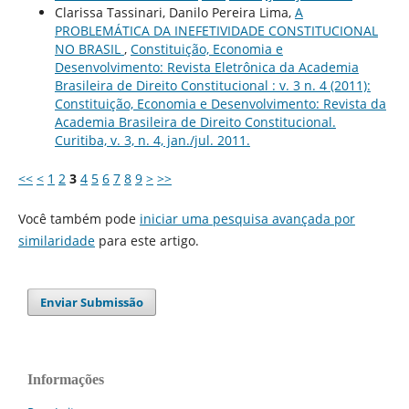
Clarissa Tassinari, Danilo Pereira Lima,
A
PROBLEMÁTICA DA INEFETIVIDADE CONSTITUCIONAL
NO BRASIL
,
Constituição, Economia e
Desenvolvimento: Revista Eletrônica da Academia
Brasileira de Direito Constitucional : v. 3 n. 4 (2011):
Constituição, Economia e Desenvolvimento: Revista da
Academia Brasileira de Direito Constitucional.
Curitiba, v. 3, n. 4, jan./jul. 2011.
<<
<
1
2
3
4
5
6
7
8
9
>
>>
Você também pode
iniciar uma pesquisa avançada por
similaridade
para este artigo.
Enviar Submissão
Informações