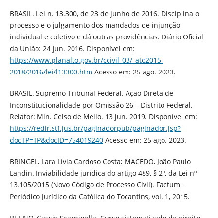
BRASIL. Lei n. 13.300, de 23 de junho de 2016. Disciplina o
processo e o julgamento dos mandados de injunção
individual e coletivo e dá outras providências. Diário Oficial
da União: 24 jun. 2016. Disponível em:
https://www.planalto.gov.br/ccivil_03/_ato2015-
2018/2016/lei/l13300.htm
Acesso em: 25 ago. 2023.
BRASIL. Supremo Tribunal Federal. Ação Direta de
Inconstitucionalidade por Omissão 26 – Distrito Federal.
Relator: Min. Celso de Mello. 13 jun. 2019. Disponível em:
https://redir.stf.jus.br/paginadorpub/paginador.jsp?
docTP=TP&docID=754019240
Acesso em: 25 ago. 2023.
BRINGEL, Lara Lívia Cardoso Costa; MACEDO, João Paulo
Landin. Inviabilidade jurídica do artigo 489, § 2º, da Lei nº
13.105/2015 (Novo Código de Processo Civil). Factum −
Periódico Jurídico da Católica do Tocantins, vol. 1, 2015.
BUENO, Cassio Scarpinella. Curso sistematizado de direito