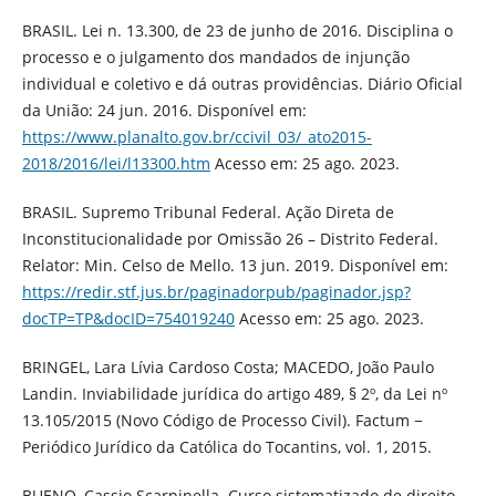
BRASIL. Lei n. 13.300, de 23 de junho de 2016. Disciplina o
processo e o julgamento dos mandados de injunção
individual e coletivo e dá outras providências. Diário Oficial
da União: 24 jun. 2016. Disponível em:
https://www.planalto.gov.br/ccivil_03/_ato2015-
2018/2016/lei/l13300.htm
Acesso em: 25 ago. 2023.
BRASIL. Supremo Tribunal Federal. Ação Direta de
Inconstitucionalidade por Omissão 26 – Distrito Federal.
Relator: Min. Celso de Mello. 13 jun. 2019. Disponível em:
https://redir.stf.jus.br/paginadorpub/paginador.jsp?
docTP=TP&docID=754019240
Acesso em: 25 ago. 2023.
BRINGEL, Lara Lívia Cardoso Costa; MACEDO, João Paulo
Landin. Inviabilidade jurídica do artigo 489, § 2º, da Lei nº
13.105/2015 (Novo Código de Processo Civil). Factum −
Periódico Jurídico da Católica do Tocantins, vol. 1, 2015.
BUENO, Cassio Scarpinella. Curso sistematizado de direito