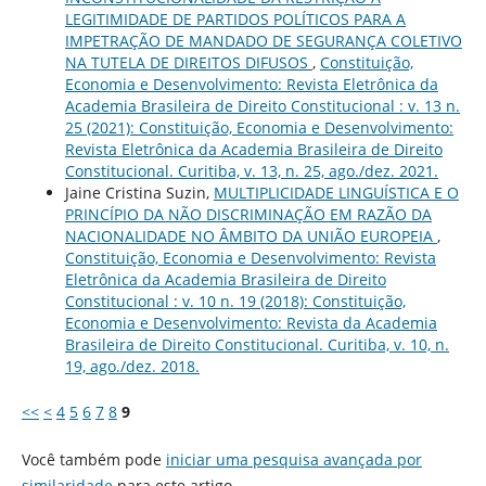
LEGITIMIDADE DE PARTIDOS POLÍTICOS PARA A
IMPETRAÇÃO DE MANDADO DE SEGURANÇA COLETIVO
NA TUTELA DE DIREITOS DIFUSOS
,
Constituição,
Economia e Desenvolvimento: Revista Eletrônica da
Academia Brasileira de Direito Constitucional : v. 13 n.
25 (2021): Constituição, Economia e Desenvolvimento:
Revista Eletrônica da Academia Brasileira de Direito
Constitucional. Curitiba, v. 13, n. 25, ago./dez. 2021.
Jaine Cristina Suzin,
MULTIPLICIDADE LINGUÍSTICA E O
PRINCÍPIO DA NÃO DISCRIMINAÇÃO EM RAZÃO DA
NACIONALIDADE NO ÂMBITO DA UNIÃO EUROPEIA
,
Constituição, Economia e Desenvolvimento: Revista
Eletrônica da Academia Brasileira de Direito
Constitucional : v. 10 n. 19 (2018): Constituição,
Economia e Desenvolvimento: Revista da Academia
Brasileira de Direito Constitucional. Curitiba, v. 10, n.
19, ago./dez. 2018.
<<
<
4
5
6
7
8
9
Você também pode
iniciar uma pesquisa avançada por
similaridade
para este artigo.