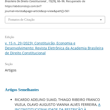
Brasileira De Direito Constitucional
,
15
(29), 66–96. Recuperado de
https://abdconstojs.com.br/?
journal=revista&page=article&op=view&path[]=561
Fomatos de Citação
Edição
v. 15 n. 29 (2023): Constituição, Economia e
Desenvolvimento: Revista Eletrônica da Academia Brasileira
de Direito Constitucional
Seção
Artigos
Artigos Semelhantes
RICARDO ADELINO SUAID, THIAGO RIBEIRO FRANCO
VILELA, OLAVO AUGUSTO VIANNA ALVES FERREIRA,
A
INCONSTITUCIONALIDADE DA RESTRIÇÃO À