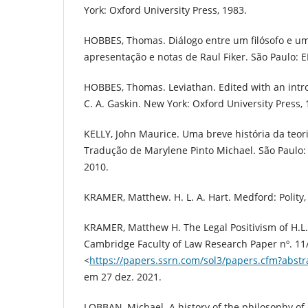
York: Oxford University Press, 1983.
HOBBES, Thomas. Diálogo entre um filósofo e um 
apresentação e notas de Raul Fiker. São Paulo: 
HOBBES, Thomas. Leviathan. Edited with an intro
C. A. Gaskin. New York: Oxford University Press, 
KELLY, John Maurice. Uma breve história da teori
Tradução de Marylene Pinto Michael. São Paulo:
2010.
KRAMER, Matthew. H. L. A. Hart. Medford: Polity,
KRAMER, Matthew H. The Legal Positivism of H.L.A
Cambridge Faculty of Law Research Paper nº. 11
<
https://papers.ssrn.com/sol3/papers.cfm?abst
em 27 dez. 2021.
LOBBAN, Michael. A history of the philosophy o