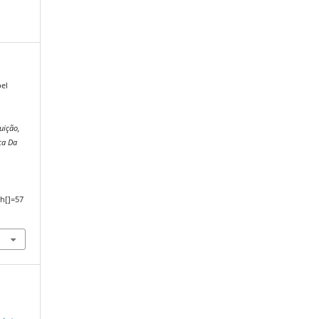
bel
uição,
ca Da
,
h[]=57