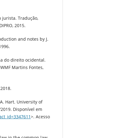
jurista. Tradução,
EDIPRO, 2015.
duction and notes by J.
1996.
a do direito ocidental.
 WMF Martins Fontes,
 2018.
. Hart. University of
/2019. Disponível em
ract_id=3347611
>. Acesso
f law in the common law