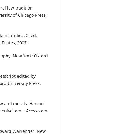
l law tradition.
ersity of Chicago Press,
m jurídica. 2. ed.
 Fontes, 2007.
osophy. New York: Oxford
ostscript edited by
ord University Press,
law and morals. Harvard
sponível em: . Acesso em
 Howard Warrender. New