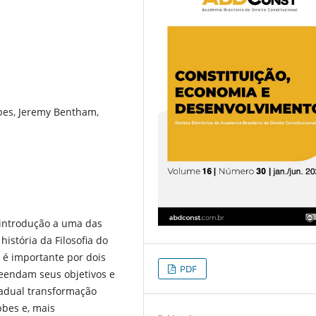
bes, Jeremy Bentham,
 introdução a uma das
istória da Filosofia do
o é importante por dois
PDF
reendam seus objetivos e
adual transformação
bbes e, mais