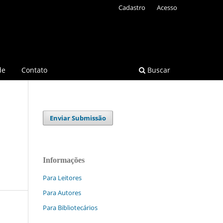
Cadastro
Acesso
de
Contato
Buscar
Enviar Submissão
Informações
Para Leitores
Para Autores
Para Bibliotecários