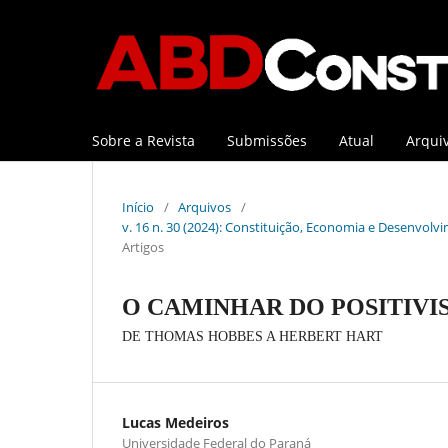
Sobre a Revista
Submissões
Atual
Arqui
Início
/
Arquivos
/
v. 16 n. 30 (2024): Constituição, Economia e Desenvolvi
Artigos
O CAMINHAR DO POSITIVI
DE THOMAS HOBBES A HERBERT HART
Lucas Medeiros
Universidade Federal do Paraná