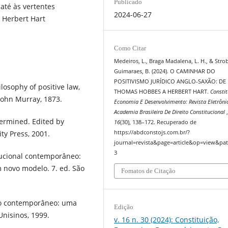
Publicado
até às vertentes
2024-06-27
 Herbert Hart
Como Citar
Medeiros, L., Braga Madalena, L. H., & Stro
Guimaraes, B. (2024). O CAMINHAR DO
POSITIVISMO JURÍDICO ANGLO-SAXÃO: DE
losophy of positive law,
THOMAS HOBBES A HERBERT HART.
Constit
 John Murray, 1873.
Economia E Desenvolvimento: Revista Eletrôni
Academia Brasileira De Direito Constitucional
termined. Edited by
16
(30), 138–172. Recuperado de
ty Press, 2001.
https://abdconstojs.com.br/?
journal=revista&page=article&op=view&pat
3
tucional contemporâneo:
 novo modelo. 7. ed. São
Fomatos de Citação
co contemporâneo: uma
Edição
Unisinos, 1999.
v. 16 n. 30 (2024): Constituição,