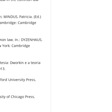
; MINDUS, Patricia. (Ed.)
 Cambridge: Cambridge
on law. In.: DYZENHAUS,
w York: Cambridge
esia: Dworkin e a teoria
013.
ford University Press,
sity of Chicago Press,