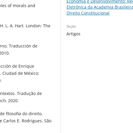
Economia e Desenvolvimento: Rev
ples of morals and
Eletrônica da Academia Brasileir
Direito Constitucional
H. L. A. Hart. London: The
Seção
Artigos
rno. Traducción de
2010.
ducción de Enrique
a. Ciudad de México:
.
ontextos. Tradução de
nch, 2020.
e filosofia do direito.
e Carlos E. Rodrigues. São