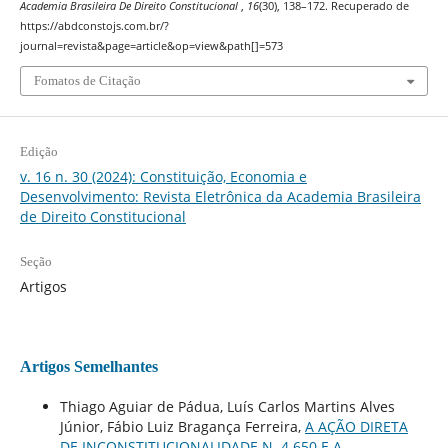
Academia Brasileira De Direito Constitucional
,
16
(30), 138–172. Recuperado de
https://abdconstojs.com.br/?
journal=revista&page=article&op=view&path[]=573
Fomatos de Citação
Edição
v. 16 n. 30 (2024): Constituição, Economia e
Desenvolvimento: Revista Eletrônica da Academia Brasileira
de Direito Constitucional
Seção
Artigos
Artigos Semelhantes
Thiago Aguiar de Pádua, Luís Carlos Martins Alves
Júnior, Fábio Luiz Bragança Ferreira,
A AÇÃO DIRETA
DE INCONSTITUCIONALIDADE N. 4.650 E A