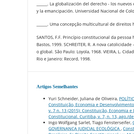
______. La globalización del derecho - los nuevos
y la emancipación. Universidad Nacional de Col
______. Uma concepção multicultural de direitos
SANTOS, F.F. Princípio constitucional da pessoa
Bastos, 1999. SCHREITER, R. A nova catolicidade - 
o global. São Paulo: Loyola, 1968. VIEIRA, L. Cida
Rio e Janeiro: Record, 1998.
Artigos Semelhantes
Yuri Schneider, Juliana de Oliveira,
POLÍTI
Constituição, Economia e Desenvolvimento: 
v. 7 n. 13 (2015): Constituição, Economia 
Constitucional. Curitiba, v. 7, n. 13, ago./d
Ingo Wolfgang Sarlet, Tiago Fensterseifer,
GOVERNANÇA JUDICIAL ECOLÓGICA
,
Const