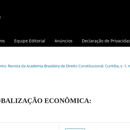
vos
Equipe Editorial
Anúncios
Declaração de Privacida
o: Revista da Academia Brasileira de Direito Constitucional. Curitiba, v. 1, n.
OBALIZAÇÃO ECONÔMICA: