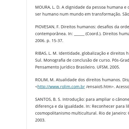
MOURA, L. D. A dignidade da pessoa humana e o
ser humano num mundo em transformação. São P
PIOVESAN, F. Direitos humanos: desafios da ord
contemporânea. In: ______ (Coord.). Direitos huma
2006. p. 15-37.
RIBAS, L. M. Identidade, globalização e direito
Sul. Monografia de conclusão de curso. Pós-Gr
Pensamento Jurídico Brasileiro. UFSM, 2005.
ROLIM, M. Atualidade dos direitos humanos. Disp
<
http://www.rolim.com.br
/ensaio5.htm>. Acesso 
SANTOS, B. S. Introdução: para ampliar o cânon
diferença e da igualdade. In: Reconhecer para l
cosmopolitanismo multicultural. Rio de Janeiro: C
2003.