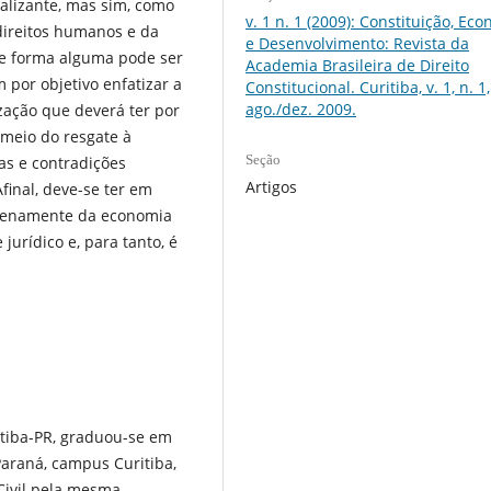
alizante, mas sim, como
v. 1 n. 1 (2009): Constituição, Ec
 direitos humanos e da
e Desenvolvimento: Revista da
as de forma alguma pode ser
Academia Brasileira de Direito
 por objetivo enfatizar a
Constitucional. Curitiba, v. 1, n. 1,
ago./dez. 2009.
ção que deverá ter por
meio do resgate à
Seção
s e contradições
Artigos
final, deve-se ter em
plenamente da economia
urídico e, para tanto, é
tiba-PR, graduou-se em
 Paraná, campus Curitiba,
Civil pela mesma