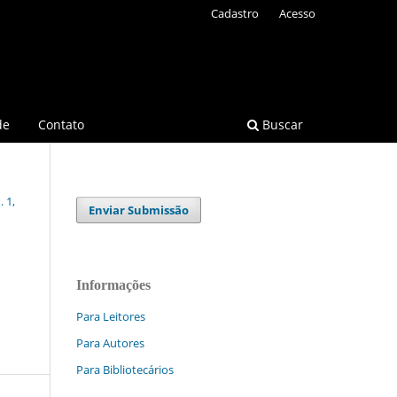
Cadastro
Acesso
de
Contato
Buscar
 1,
Enviar Submissão
Informações
Para Leitores
Para Autores
Para Bibliotecários