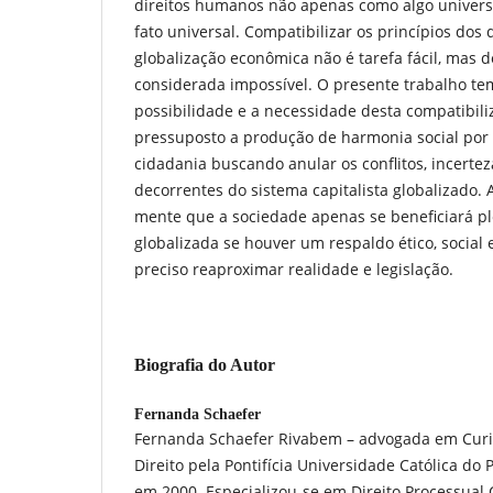
direitos humanos não apenas como algo univers
fato universal. Compatibilizar os princípios dos
globalização econômica não é tarefa fácil, m
considerada impossível. O presente trabalho tem
possibilidade e a necessidade desta compatibiliza
pressuposto a produção de harmonia social por 
cidadania buscando anular os conflitos, incerteza
decorrentes do sistema capitalista globalizado. A
mente que a sociedade apenas se beneficiará 
globalizada se houver um respaldo ético, social e j
preciso reaproximar realidade e legislação.
Biografia do Autor
Fernanda Schaefer
Fernanda Schaefer Rivabem – advogada em Curi
Direito pela Pontifícia Universidade Católica do
em 2000. Especializou-se em Direito Processual 