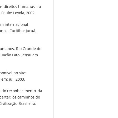
s direitos humanos – o
aulo: Loyola, 2002.
em internacional
nos. Curitiba: Juruá,
s humanos. Rio Grande do
aduação Lato Sensu em
onível no site:
em: jul. 2003.
e do reconhecimento, da
ibertar: os caminhos do
ivilização Brasileira,