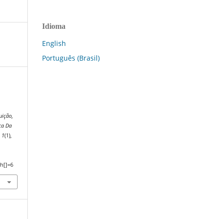
Idioma
English
Português (Brasil)
uição,
ca Da
,
1
(1),
h[]=6