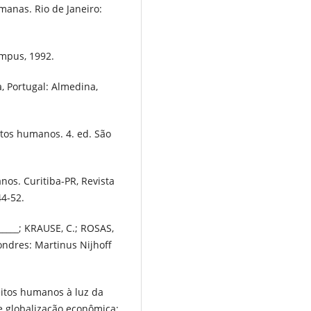
anas. Rio de Janeiro:
ampus, 1992.
a, Portugal: Almedina,
itos humanos. 4. ed. São
nos. Curitiba-PR, Revista
44-52.
_____; KRAUSE, C.; ROSAS,
Londres: Martinus Nijhoff
eitos humanos à luz da
o e globalização econômica: