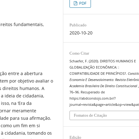
PDF
ireitos fundamentais,
Publicado
2020-10-20
Como Citar
Schaefer, F. (2020). DIREITOS HUMANOS E
GLOBALIZAÇÃO ECONÔMICA: :
ção entre a abertura
COMPATIBILIDADE DE PRINCÍPIOS?.
Constit
Economia E Desenvolvimento: Revista Eletrôni
tem por objetivo avaliar o
Academia Brasileira De Direito Constitucional
os direitos humanos. A
76–96. Recuperado de
 a ideia de cidadania,
https://abdconstojs.com.br/?
isso, na ‘Era da
journal=revista&page=article&op=view&pat
 tornar meramente
Fomatos de Citação
dade para sua afirmação.
o como um fim em si
à cidadania, tomando os
Edição