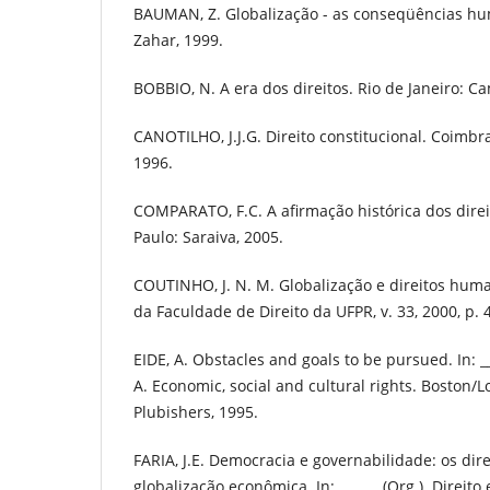
BAUMAN, Z. Globalização - as conseqüências hum
Zahar, 1999.
BOBBIO, N. A era dos direitos. Rio de Janeiro: C
CANOTILHO, J.J.G. Direito constitucional. Coimbr
1996.
COMPARATO, F.C. A afirmação histórica dos dire
Paulo: Saraiva, 2005.
COUTINHO, J. N. M. Globalização e direitos huma
da Faculdade de Direito da UFPR, v. 33, 2000, p. 
EIDE, A. Obstacles and goals to be pursued. In: _
A. Economic, social and cultural rights. Boston/
Plubishers, 1995.
FARIA, J.E. Democracia e governabilidade: os dir
globalização econômica. In: ______ (Org.). Direit