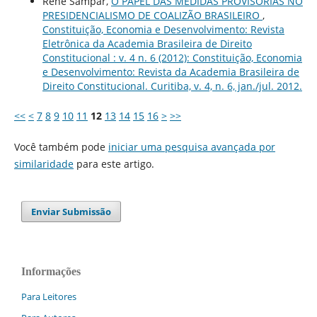
Rene Sampar,
O PAPEL DAS MEDIDAS PROVISÓRIAS NO
PRESIDENCIALISMO DE COALIZÃO BRASILEIRO
,
Constituição, Economia e Desenvolvimento: Revista
Eletrônica da Academia Brasileira de Direito
Constitucional : v. 4 n. 6 (2012): Constituição, Economia
e Desenvolvimento: Revista da Academia Brasileira de
Direito Constitucional. Curitiba, v. 4, n. 6, jan./jul. 2012.
<<
<
7
8
9
10
11
12
13
14
15
16
>
>>
Você também pode
iniciar uma pesquisa avançada por
similaridade
para este artigo.
Enviar Submissão
Informações
Para Leitores