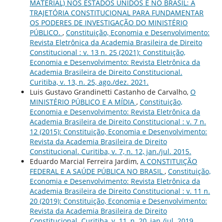
MATERIAL) NOS ESTADOS UNIDOS E NO BRASIL: A
TRAJETÓRIA CONSTITUCIONAL PARA FUNDAMENTAR
OS PODERES DE INVESTIGAÇÃO DO MINISTÉRIO
PÚBLICO.
,
Constituição, Economia e Desenvolvimento:
Revista Eletrônica da Academia Brasileira de Direito
Constitucional : v. 13 n. 25 (2021): Constituição,
Economia e Desenvolvimento: Revista Eletrônica da
Academia Brasileira de Direito Constitucional.
Curitiba, v. 13, n. 25, ago./dez. 2021.
Luis Gustavo Grandinetti Castanho de Carvalho,
O
MINISTÉRIO PÚBLICO E A MÍDIA
,
Constituição,
Economia e Desenvolvimento: Revista Eletrônica da
Academia Brasileira de Direito Constitucional : v. 7 n.
12 (2015): Constituição, Economia e Desenvolvimento:
Revista da Academia Brasileira de Direito
Constitucional. Curitiba, v. 7, n. 12, jan./jul. 2015.
Eduardo Marcial Ferreira Jardim,
A CONSTITUIÇÃO
FEDERAL E A SAÚDE PÚBLICA NO BRASIL
,
Constituição,
Economia e Desenvolvimento: Revista Eletrônica da
Academia Brasileira de Direito Constitucional : v. 11 n.
20 (2019): Constituição, Economia e Desenvolvimento:
Revista da Academia Brasileira de Direito
Constitucional. Curitiba, v. 11, n. 20, jan./jul. 2019.