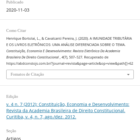
Publicado
2020-11-03
Como Citar
Henrique Bortolai, L., & Cavalcanti Pereira, J. (2020). A IMUNIDADE TRIBUTÁRIA
E OS LIVROS ELETRÔNICOS: UMA ANÁLISE DIFERENCIADA SOBRE O TEMA.
Constituição, Economia E Desenvolvimento: Revista Eletrônica Da Academia
Brasileira De Direito Constitucional
,
4
(7), 507–527. Recuperado de
https://abdconstojs.com.br/?journal=revista&page=article&op=view&path[]=62
Fomatos de Citação
Edição
v. 4 n. 7 (2012): Constituição, Economia e Desenvolvimento:
Revista da Academia Brasileira de Direito Constitucional.
Curitiba, v. 4, n. 7, ago./dez. 2012.
Seção
Artigos