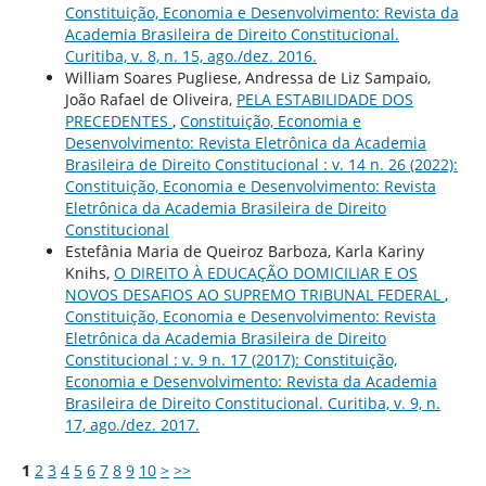
Constituição, Economia e Desenvolvimento: Revista da
Academia Brasileira de Direito Constitucional.
Curitiba, v. 8, n. 15, ago./dez. 2016.
William Soares Pugliese, Andressa de Liz Sampaio,
João Rafael de Oliveira,
PELA ESTABILIDADE DOS
PRECEDENTES
,
Constituição, Economia e
Desenvolvimento: Revista Eletrônica da Academia
Brasileira de Direito Constitucional : v. 14 n. 26 (2022):
Constituição, Economia e Desenvolvimento: Revista
Eletrônica da Academia Brasileira de Direito
Constitucional
Estefânia Maria de Queiroz Barboza, Karla Kariny
Knihs,
O DIREITO À EDUCAÇÃO DOMICILIAR E OS
NOVOS DESAFIOS AO SUPREMO TRIBUNAL FEDERAL
,
Constituição, Economia e Desenvolvimento: Revista
Eletrônica da Academia Brasileira de Direito
Constitucional : v. 9 n. 17 (2017): Constituição,
Economia e Desenvolvimento: Revista da Academia
Brasileira de Direito Constitucional. Curitiba, v. 9, n.
17, ago./dez. 2017.
1
2
3
4
5
6
7
8
9
10
>
>>