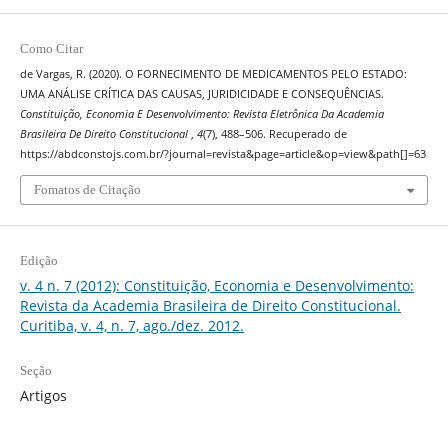
Como Citar
de Vargas, R. (2020). O FORNECIMENTO DE MEDICAMENTOS PELO ESTADO:
UMA ANÁLISE CRÍTICA DAS CAUSAS, JURIDICIDADE E CONSEQUÊNCIAS.
Constituição, Economia E Desenvolvimento: Revista Eletrônica Da Academia
Brasileira De Direito Constitucional
,
4
(7), 488–506. Recuperado de
https://abdconstojs.com.br/?journal=revista&page=article&op=view&path[]=63
Fomatos de Citação
Edição
v. 4 n. 7 (2012): Constituição, Economia e Desenvolvimento:
Revista da Academia Brasileira de Direito Constitucional.
Curitiba, v. 4, n. 7, ago./dez. 2012.
Seção
Artigos