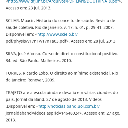
<
http://www.dfj.inf.br/Arquivos/PDF_Livre/DOUTRINA_9.pdf
>.
Acesso em: 23 jul. 2013.
SCLIAR, Moacir. História do conceito de saúde. Revista de
saúde coletiva, Rio de Janeiro, v. 17, n. 01, p. 29-41, 2007.
Disponível em: <
http://www.scielo.br/
pdf/physis/v17n1/v17n1a03.pdf>. Acesso em: 28 jul. 2013.
SILVA, José Afonso. Curso de direito constitucional positivo.
34. ed. São Paulo: Malheiros, 2010.
TORRES, Ricardo Lobo. O direito ao mínimo existencial. Rio
de Janeiro: Renovar, 2009.
TRAJETO até a escola ainda é desafio em várias cidades do
país. Jornal da Band, 27 de agosto de 2013. Vídeos
.Disponível em: <
http://noticias.band.uol.com.br/
jornaldaband/videos.asp?id=14648024>. Acesso em: 27 ago.
2013.