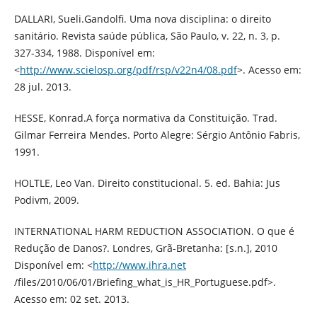
DALLARI, Sueli.Gandolfi. Uma nova disciplina: o direito
sanitário. Revista saúde pública, São Paulo, v. 22, n. 3, p.
327-334, 1988. Disponível em:
<
http://www.scielosp.org/pdf/rsp/v22n4/08.pdf
>. Acesso em:
28 jul. 2013.
HESSE, Konrad.A força normativa da Constituição. Trad.
Gilmar Ferreira Mendes. Porto Alegre: Sérgio Antônio Fabris,
1991.
HOLTLE, Leo Van. Direito constitucional. 5. ed. Bahia: Jus
Podivm, 2009.
INTERNATIONAL HARM REDUCTION ASSOCIATION. O que é
Redução de Danos?. Londres, Grã-Bretanha: [s.n.], 2010
Disponível em: <
http://www.ihra.net
/files/2010/06/01/Briefing_what_is_HR_Portuguese.pdf>.
Acesso em: 02 set. 2013.