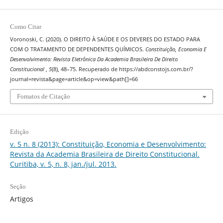
Como Citar
Voronoski, C. (2020). O DIREITO À SAÚDE E OS DEVERES DO ESTADO PARA
COM O TRATAMENTO DE DEPENDENTES QUÍMICOS.
Constituição, Economia E
Desenvolvimento: Revista Eletrônica Da Academia Brasileira De Direito
Constitucional
,
5
(8), 48–75. Recuperado de https://abdconstojs.com.br/?
journal=revista&page=article&op=view&path[]=66
Fomatos de Citação
Edição
v. 5 n. 8 (2013): Constituição, Economia e Desenvolvimento:
Revista da Academia Brasileira de Direito Constitucional.
Curitiba, v. 5, n. 8, jan./jul. 2013.
Seção
Artigos