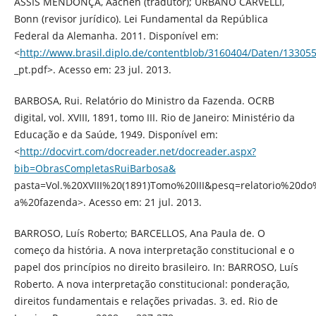
ASSIS MENDONÇA, Aachen (tradutor); URBANO CARVELLI,
Bonn (revisor jurídico). Lei Fundamental da República
Federal da Alemanha. 2011. Disponível em:
<
http://www.brasil.diplo.de/contentblob/3160404/Daten/13305
_pt.pdf>. Acesso em: 23 jul. 2013.
BARBOSA, Rui. Relatório do Ministro da Fazenda. OCRB
digital, vol. XVIII, 1891, tomo III. Rio de Janeiro: Ministério da
Educação e da Saúde, 1949. Disponível em:
<
http://docvirt.com/docreader.net/docreader.aspx?
bib=ObrasCompletasRuiBarbosa&
pasta=Vol.%20XVIII%20(1891)Tomo%20III&pesq=relatorio%20d
a%20fazenda>. Acesso em: 21 jul. 2013.
BARROSO, Luís Roberto; BARCELLOS, Ana Paula de. O
começo da história. A nova interpretação constitucional e o
papel dos princípios no direito brasileiro. In: BARROSO, Luís
Roberto. A nova interpretação constitucional: ponderação,
direitos fundamentais e relações privadas. 3. ed. Rio de