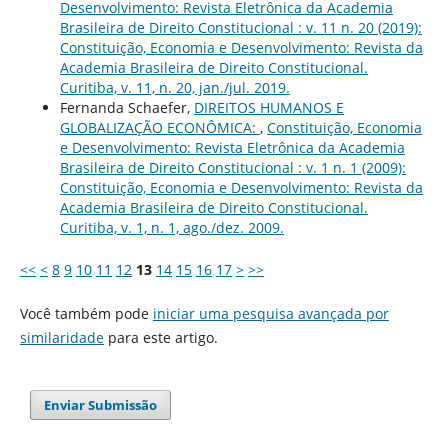
Desenvolvimento: Revista Eletrônica da Academia
Brasileira de Direito Constitucional : v. 11 n. 20 (2019):
Constituição, Economia e Desenvolvimento: Revista da
Academia Brasileira de Direito Constitucional.
Curitiba, v. 11, n. 20, jan./jul. 2019.
Fernanda Schaefer,
DIREITOS HUMANOS E
GLOBALIZAÇÃO ECONÔMICA:
,
Constituição, Economia
e Desenvolvimento: Revista Eletrônica da Academia
Brasileira de Direito Constitucional : v. 1 n. 1 (2009):
Constituição, Economia e Desenvolvimento: Revista da
Academia Brasileira de Direito Constitucional.
Curitiba, v. 1, n. 1, ago./dez. 2009.
<<
<
8
9
10
11
12
13
14
15
16
17
>
>>
Você também pode
iniciar uma pesquisa avançada por
similaridade
para este artigo.
Enviar Submissão