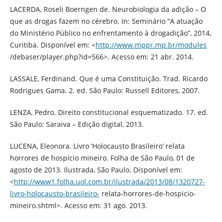
LACERDA, Roseli Boerngen de. Neurobiologia da adição – O
que as drogas fazem no cérebro. In: Seminário “A atuação
do Ministério Público no enfrentamento à drogadição”, 2014,
Curitiba. Disponível em: <
http://www.mppr.mp.br/modules
/debaser/player.php?id=566>. Acesso em: 21 abr. 2014.
LASSALE, Ferdinand. Que é uma Constituição. Trad. Ricardo
Rodrigues Gama. 2. ed. São Paulo: Russell Editores, 2007.
LENZA, Pedro. Direito constitucional esquematizado. 17. ed.
São Paulo: Saraiva – Edição digital, 2013.
LUCENA, Eleonora. Livro ‘Holocausto Brasileiro’ relata
horrores de hospício mineiro. Folha de São Paulo, 01 de
agosto de 2013. Ilustrada, São Paulo. Disponível em:
<
http://www1.folha.uol.com.br/ilustrada/2013/08/1320727-
livro-holocausto-brasileiro-
relata-horrores-de-hospicio-
mineiro.shtml>. Acesso em: 31 ago. 2013.