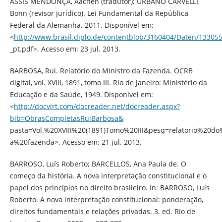
ASSIS MENDONÇA, Aachen (tradutor); URBANO CARVELLI,
Bonn (revisor jurídico). Lei Fundamental da República
Federal da Alemanha. 2011. Disponível em:
<
http://www.brasil.diplo.de/contentblob/3160404/Daten/13305
_pt.pdf>. Acesso em: 23 jul. 2013.
BARBOSA, Rui. Relatório do Ministro da Fazenda. OCRB
digital, vol. XVIII, 1891, tomo III. Rio de Janeiro: Ministério da
Educação e da Saúde, 1949. Disponível em:
<
http://docvirt.com/docreader.net/docreader.aspx?
bib=ObrasCompletasRuiBarbosa&
pasta=Vol.%20XVIII%20(1891)Tomo%20III&pesq=relatorio%20d
a%20fazenda>. Acesso em: 21 jul. 2013.
BARROSO, Luís Roberto; BARCELLOS, Ana Paula de. O
começo da história. A nova interpretação constitucional e o
papel dos princípios no direito brasileiro. In: BARROSO, Luís
Roberto. A nova interpretação constitucional: ponderação,
direitos fundamentais e relações privadas. 3. ed. Rio de