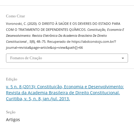
Como Citar
Voronoski, C. (2020). O DIREITO À SAÚDE E OS DEVERES DO ESTADO PARA
COM O TRATAMENTO DE DEPENDENTES QUÍMICOS.
Constituição, Economia E
Desenvolvimento: Revista Eletrônica Da Academia Brasileira De Direito
Constitucional
,
5
(8), 48–75. Recuperado de https://abdconstojs.com.br/?
journal=revista&page=article&op=view&path[]=66
Fomatos de Citação
Edição
v. 5 n. 8 (2013): Constituição, Economia e Desenvolvimento:
Revista da Academia Brasileira de Direito Constitucional.
Curitiba, v. 5, n. 8, jan./jul. 2013.
Seção
Artigos