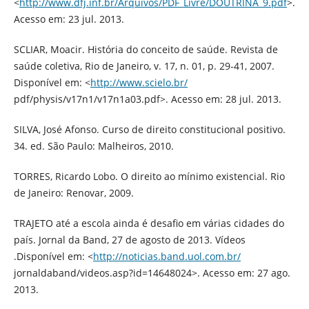
<
http://www.dfj.inf.br/Arquivos/PDF_Livre/DOUTRINA_9.pdf
>.
Acesso em: 23 jul. 2013.
SCLIAR, Moacir. História do conceito de saúde. Revista de
saúde coletiva, Rio de Janeiro, v. 17, n. 01, p. 29-41, 2007.
Disponível em: <
http://www.scielo.br/
pdf/physis/v17n1/v17n1a03.pdf>. Acesso em: 28 jul. 2013.
SILVA, José Afonso. Curso de direito constitucional positivo.
34. ed. São Paulo: Malheiros, 2010.
TORRES, Ricardo Lobo. O direito ao mínimo existencial. Rio
de Janeiro: Renovar, 2009.
TRAJETO até a escola ainda é desafio em várias cidades do
país. Jornal da Band, 27 de agosto de 2013. Vídeos
.Disponível em: <
http://noticias.band.uol.com.br/
jornaldaband/videos.asp?id=14648024>. Acesso em: 27 ago.
2013.