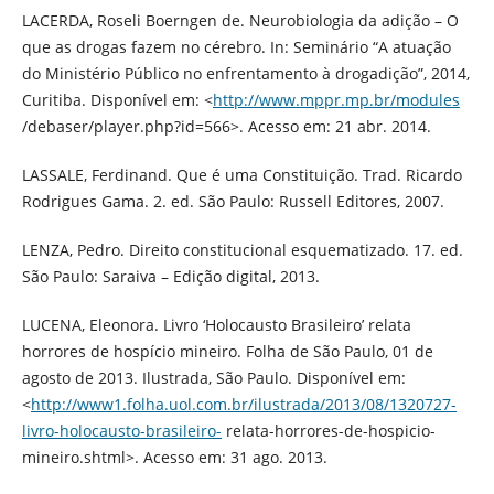
LACERDA, Roseli Boerngen de. Neurobiologia da adição – O
que as drogas fazem no cérebro. In: Seminário “A atuação
do Ministério Público no enfrentamento à drogadição”, 2014,
Curitiba. Disponível em: <
http://www.mppr.mp.br/modules
/debaser/player.php?id=566>. Acesso em: 21 abr. 2014.
LASSALE, Ferdinand. Que é uma Constituição. Trad. Ricardo
Rodrigues Gama. 2. ed. São Paulo: Russell Editores, 2007.
LENZA, Pedro. Direito constitucional esquematizado. 17. ed.
São Paulo: Saraiva – Edição digital, 2013.
LUCENA, Eleonora. Livro ‘Holocausto Brasileiro’ relata
horrores de hospício mineiro. Folha de São Paulo, 01 de
agosto de 2013. Ilustrada, São Paulo. Disponível em:
<
http://www1.folha.uol.com.br/ilustrada/2013/08/1320727-
livro-holocausto-brasileiro-
relata-horrores-de-hospicio-
mineiro.shtml>. Acesso em: 31 ago. 2013.