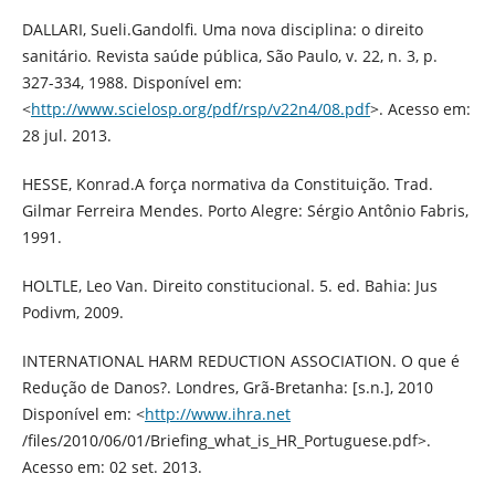
DALLARI, Sueli.Gandolfi. Uma nova disciplina: o direito
sanitário. Revista saúde pública, São Paulo, v. 22, n. 3, p.
327-334, 1988. Disponível em:
<
http://www.scielosp.org/pdf/rsp/v22n4/08.pdf
>. Acesso em:
28 jul. 2013.
HESSE, Konrad.A força normativa da Constituição. Trad.
Gilmar Ferreira Mendes. Porto Alegre: Sérgio Antônio Fabris,
1991.
HOLTLE, Leo Van. Direito constitucional. 5. ed. Bahia: Jus
Podivm, 2009.
INTERNATIONAL HARM REDUCTION ASSOCIATION. O que é
Redução de Danos?. Londres, Grã-Bretanha: [s.n.], 2010
Disponível em: <
http://www.ihra.net
/files/2010/06/01/Briefing_what_is_HR_Portuguese.pdf>.
Acesso em: 02 set. 2013.