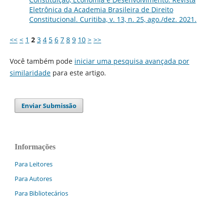
Eletrônica da Academia Brasileira de Direito
Constitucional. Curitiba, v. 13, n. 25, ago./dez. 2021.
<<
<
1
2
3
4
5
6
7
8
9
10
>
>>
Você também pode
iniciar uma pesquisa avançada por
similaridade
para este artigo.
Enviar Submissão
Informações
Para Leitores
Para Autores
Para Bibliotecários