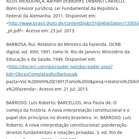
ASSIS MENDONÇA, Aachen (tradutor); URBANO CARVELLI,
Bonn (revisor jurídico). Lei Fundamental da República
Federal da Alemanha. 2011. Disponível em:
<
http://www.brasil.diplo.de/contentblob/3160404/Daten/13305
_pt.pdf>. Acesso em: 23 jul. 2013.
BARBOSA, Rui. Relatório do Ministro da Fazenda. OCRB
digital, vol. XVIII, 1891, tomo III. Rio de Janeiro: Ministério da
Educação e da Saúde, 1949. Disponível em:
<
http://docvirt.com/docreader.net/docreader.aspx?
bib=ObrasCompletasRuiBarbosa&
pasta=Vol.%20XVIII%20(1891)Tomo%20III&pesq=relatorio%20d
a%20fazenda>. Acesso em: 21 jul. 2013.
BARROSO, Luís Roberto; BARCELLOS, Ana Paula de. O
começo da história. A nova interpretação constitucional e o
papel dos princípios no direito brasileiro. In: BARROSO, Luís
Roberto. A nova interpretação constitucional: ponderação,
direitos fundamentais e relações privadas. 3. ed. Rio de