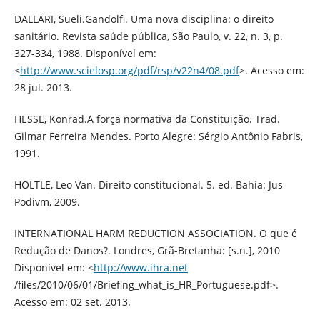
DALLARI, Sueli.Gandolfi. Uma nova disciplina: o direito
sanitário. Revista saúde pública, São Paulo, v. 22, n. 3, p.
327-334, 1988. Disponível em:
<
http://www.scielosp.org/pdf/rsp/v22n4/08.pdf
>. Acesso em:
28 jul. 2013.
HESSE, Konrad.A força normativa da Constituição. Trad.
Gilmar Ferreira Mendes. Porto Alegre: Sérgio Antônio Fabris,
1991.
HOLTLE, Leo Van. Direito constitucional. 5. ed. Bahia: Jus
Podivm, 2009.
INTERNATIONAL HARM REDUCTION ASSOCIATION. O que é
Redução de Danos?. Londres, Grã-Bretanha: [s.n.], 2010
Disponível em: <
http://www.ihra.net
/files/2010/06/01/Briefing_what_is_HR_Portuguese.pdf>.
Acesso em: 02 set. 2013.