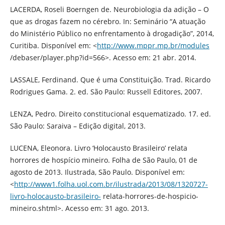
LACERDA, Roseli Boerngen de. Neurobiologia da adição – O
que as drogas fazem no cérebro. In: Seminário “A atuação
do Ministério Público no enfrentamento à drogadição”, 2014,
Curitiba. Disponível em: <
http://www.mppr.mp.br/modules
/debaser/player.php?id=566>. Acesso em: 21 abr. 2014.
LASSALE, Ferdinand. Que é uma Constituição. Trad. Ricardo
Rodrigues Gama. 2. ed. São Paulo: Russell Editores, 2007.
LENZA, Pedro. Direito constitucional esquematizado. 17. ed.
São Paulo: Saraiva – Edição digital, 2013.
LUCENA, Eleonora. Livro ‘Holocausto Brasileiro’ relata
horrores de hospício mineiro. Folha de São Paulo, 01 de
agosto de 2013. Ilustrada, São Paulo. Disponível em:
<
http://www1.folha.uol.com.br/ilustrada/2013/08/1320727-
livro-holocausto-brasileiro-
relata-horrores-de-hospicio-
mineiro.shtml>. Acesso em: 31 ago. 2013.