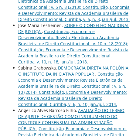
Eletrônica da Academia Brasileira de Direito
Constitucional : v. 5 n. 8 (2013): Constituição, Economia
e Desenvolvimento: Revista da Academia Brasileira de
Direito Constitucional. Curitiba, v. 5, n. 8, jan./jul. 2013.
José Maria Tesheiner ,
SOBRE O CONSELHO NACIONAL
DE JUSTIÇA
,
Constituição, Economia e
Desenvolvimento: Revista Eletrônica da Academia
Brasileira de Direito Constitucional : v. 10 n. 18 (2018):
Constituição, Economia e Desenvolvimento: Revista da
Academia Brasileira de Direito Constitucional.
Curitiba, v. 10, n. 18, jan./jul. 2018.
Sabina Grabowska,
DEMOCRACIA DIRETA NA POLÔNIA:
O INSTITUTO DA INICIATIVA POPULAR
,
Constituição,
Economia e Desenvolvimento: Revista Eletrônica da
Academia Brasileira de Direito Constitucional : v. 6 n.
10 (2014): Constituição, Economia e Desenvolvimento:
Revista da Academia Brasileira de Direito
Constitucional. Curitiba, v. 6, n. 10, jan./jul. 2014.
Angerico Alves Barroso Filho,
AVALIAÇÃO DO TERMO
DE AJUSTE DE GESTÃO COMO INSTRUMENTO DO
CONTROLE CONSENSUAL DA ADMINISTRAÇÃO
PÚBLICA
,
Constituição, Economia e Desenvolvimento:
Revista Eletrônica da Academia Brasileira de Direito