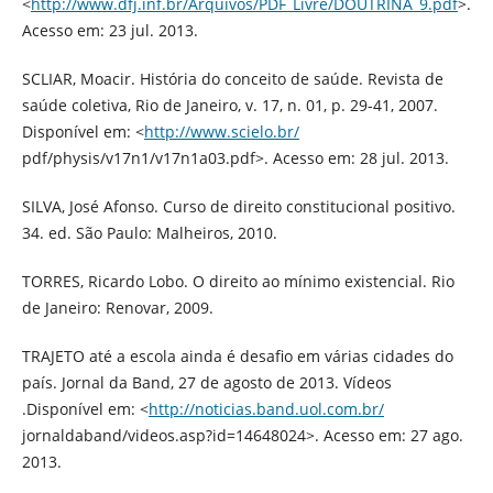
<
http://www.dfj.inf.br/Arquivos/PDF_Livre/DOUTRINA_9.pdf
>.
Acesso em: 23 jul. 2013.
SCLIAR, Moacir. História do conceito de saúde. Revista de
saúde coletiva, Rio de Janeiro, v. 17, n. 01, p. 29-41, 2007.
Disponível em: <
http://www.scielo.br/
pdf/physis/v17n1/v17n1a03.pdf>. Acesso em: 28 jul. 2013.
SILVA, José Afonso. Curso de direito constitucional positivo.
34. ed. São Paulo: Malheiros, 2010.
TORRES, Ricardo Lobo. O direito ao mínimo existencial. Rio
de Janeiro: Renovar, 2009.
TRAJETO até a escola ainda é desafio em várias cidades do
país. Jornal da Band, 27 de agosto de 2013. Vídeos
.Disponível em: <
http://noticias.band.uol.com.br/
jornaldaband/videos.asp?id=14648024>. Acesso em: 27 ago.
2013.