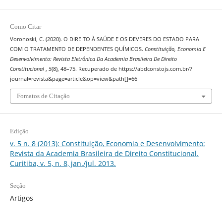
Como Citar
Voronoski, C. (2020). O DIREITO À SAÚDE E OS DEVERES DO ESTADO PARA
COM O TRATAMENTO DE DEPENDENTES QUÍMICOS.
Constituição, Economia E
Desenvolvimento: Revista Eletrônica Da Academia Brasileira De Direito
Constitucional
,
5
(8), 48–75. Recuperado de https://abdconstojs.com.br/?
journal=revista&page=article&op=view&path[]=66
Fomatos de Citação
Edição
v. 5 n. 8 (2013): Constituição, Economia e Desenvolvimento:
Revista da Academia Brasileira de Direito Constitucional.
Curitiba, v. 5, n. 8, jan./jul. 2013.
Seção
Artigos