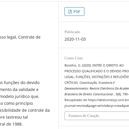
PDF
Publicado
sso legal, Controle de
2020-11-03
Como Citar
Botelho, G. (2020). ENTRE O DIREITO AO
PROCESSO QUALIFICADO E O DEVIDO PR
LEGAL: FUNÇÕES, DISTINÇÕES E REFLEXÕE
s funções do devido
CRÍTICAS.
Constituição, Economia E
Desenvolvimento: Revista Eletrônica Da Acade
namento da validade e
Brasileira De Direito Constitucional
,
5
(8), 190
odelo jurídico que,
Recuperado de https://abdconstojs.com.br
so como princípio
journal=revista&page=article&op=view&pat
ssibilidade de controle da
Fomatos de Citação
re lastreou tal
ral de 1988.