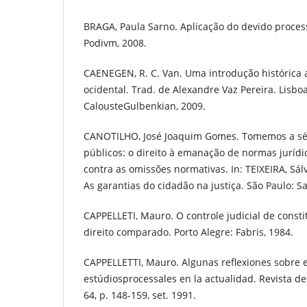
BRAGA, Paula Sarno. Aplicação do devido process
Podivm, 2008.
CAENEGEN, R. C. Van. Uma introdução histórica a
ocidental. Trad. de Alexandre Vaz Pereira. Lisb
CalousteGulbenkian, 2009.
CANOTILHO, José Joaquim Gomes. Tomemos a séri
públicos: o direito à emanação de normas jurídic
contra as omissões normativas. In: TEIXEIRA, Sálv
As garantias do cidadão na justiça. São Paulo: Sa
CAPPELLETI, Mauro. O controle judicial de consti
direito comparado. Porto Alegre: Fabris, 1984.
CAPPELLETTI, Mauro. Algunas reflexiones sobre el
estúdiosprocessales en la actualidad. Revista de
64, p. 148-159, set. 1991.