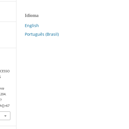
Idioma
English
Português (Brasil)
OCESSO
S
mia
–204.
/?
h[]=67