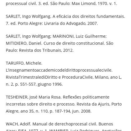
processual civil. 3. ed. São Paulo: Max Limond, 1970. v. 1.
SARLET, Ingo Wolfgang. A eficácia dos direitos fundamentais.
7. ed. Porto Alegre: Livraria do Advogado, 2007.
SARLET, Ingo Wolfgang; MARINONI, Luiz Guilherme;
MITIDIERO, Daniel. Curso de direito constitucional. São
Paulo: Revista dos Tribunais, 2012.
TARUFFO, Michele.
L’insegnamentoaccademicodeldirittoprocessualecivile.
RivistaTrimestralediDiritto e ProceduraCivile, Milano, ano L,
n. 2, p. 551-557, giugno 1996.
TESHEINER, José Maria Rosa. Reflexões politicamente
incorretas sobre direito e processo. Revista da Ajuris, Porto
Alegre, ano 35, n. 110, p. 187-194, jun. 2008.
WACH, Adolf. Manual de derechoprocesal civil. Buenos
Aires: EJEA, 1977. v. 1. WAMBIER, Luiz Rodrigues. Anotações