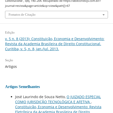
Constitucional
,
5
(8), 190–204. Recuperado de https://abdconstojs.com.br/?
journal=revista&page=article&op=view&path[]=67
Fomatos de Citação
Edição
v. 5 n. 8 (2013): Constituição, Economia e Desenvolvimento:
Revista da Academia Brasileira de Direito Constitucional.
Curitiba, v. 5, n. 8, jan./jul. 2013.
Seção
Artigos
Artigos Semelhantes
José Laurindo de Souza Netto,
O JUIZADO ESPECIAL
COMO JURISDIÇÃO TECNOLÓGICA E AFETIVA
,
Constituição, Economia e Desenvolvimento: Revista
Eletrônica da Academia Brasileira de Direito