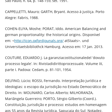
São Paulo, n. 64, p. 148-159, set. 1991.
CAPPELLETTI, Mauro; GARTH, Bryant. Acesso à justiça. Porto
Alegre: Fabris, 1988.
COHEN-ELIYA, Moshe; PORAT, Iddo. American Balancing and
german proportionality: the historical origins. Disponível
em: <
http://icon.oxfordjounals.org/
atStaats>. und
Universitaetsbibliothck Hamburg. Acesso em: 17 jan. 2013.
COUTURE, EDUARDO J. La garanziacostituzionaledel ‘dovuto
processo legale’. In: Rivistadidirittoprocessuale. Volume IX,
parte I. Padova: Cedam, p. 81-101, 1954.
DELFINO, Lúcio; ROSSI, Fernando. Interpretação jurídica e
ideologias: o escopo da jurisdição no Estado Democrático de
Direito. In: MOLINARO, Carlos Alberto; MILHORANZA,
Mariângela Guerreiro; PORTO, Sérgio Gilberto (Coord.).
Constituição, jurisdição e processo: estudos em homenagem
aos 55 anos da Revista Jurídica. Sapucaia do Sul: Notadez,