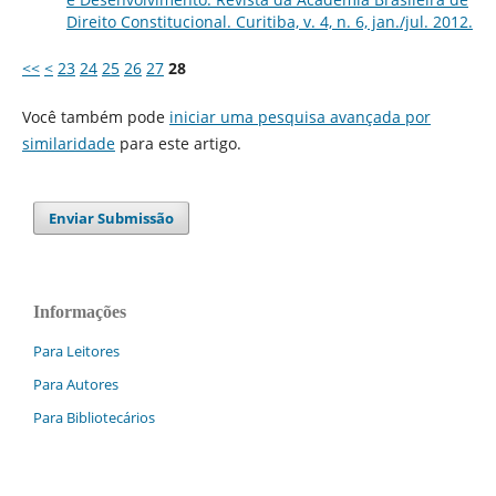
Direito Constitucional. Curitiba, v. 4, n. 6, jan./jul. 2012.
<<
<
23
24
25
26
27
28
Você também pode
iniciar uma pesquisa avançada por
similaridade
para este artigo.
Enviar Submissão
Informações
Para Leitores
Para Autores
Para Bibliotecários