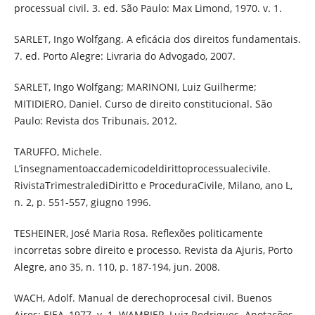
processual civil. 3. ed. São Paulo: Max Limond, 1970. v. 1.
SARLET, Ingo Wolfgang. A eficácia dos direitos fundamentais.
7. ed. Porto Alegre: Livraria do Advogado, 2007.
SARLET, Ingo Wolfgang; MARINONI, Luiz Guilherme;
MITIDIERO, Daniel. Curso de direito constitucional. São
Paulo: Revista dos Tribunais, 2012.
TARUFFO, Michele.
L’insegnamentoaccademicodeldirittoprocessualecivile.
RivistaTrimestralediDiritto e ProceduraCivile, Milano, ano L,
n. 2, p. 551-557, giugno 1996.
TESHEINER, José Maria Rosa. Reflexões politicamente
incorretas sobre direito e processo. Revista da Ajuris, Porto
Alegre, ano 35, n. 110, p. 187-194, jun. 2008.
WACH, Adolf. Manual de derechoprocesal civil. Buenos
Aires: EJEA, 1977. v. 1. WAMBIER, Luiz Rodrigues. Anotações