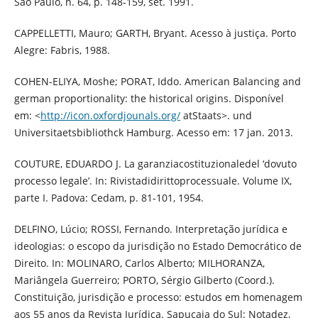
São Paulo, n. 64, p. 148-159, set. 1991.
CAPPELLETTI, Mauro; GARTH, Bryant. Acesso à justiça. Porto
Alegre: Fabris, 1988.
COHEN-ELIYA, Moshe; PORAT, Iddo. American Balancing and
german proportionality: the historical origins. Disponível
em: <
http://icon.oxfordjounals.org/
atStaats>. und
Universitaetsbibliothck Hamburg. Acesso em: 17 jan. 2013.
COUTURE, EDUARDO J. La garanziacostituzionaledel ‘dovuto
processo legale’. In: Rivistadidirittoprocessuale. Volume IX,
parte I. Padova: Cedam, p. 81-101, 1954.
DELFINO, Lúcio; ROSSI, Fernando. Interpretação jurídica e
ideologias: o escopo da jurisdição no Estado Democrático de
Direito. In: MOLINARO, Carlos Alberto; MILHORANZA,
Mariângela Guerreiro; PORTO, Sérgio Gilberto (Coord.).
Constituição, jurisdição e processo: estudos em homenagem
aos 55 anos da Revista Jurídica. Sapucaia do Sul: Notadez,