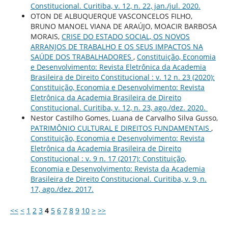
Constitucional. Curitiba, v. 12, n. 22, jan./jul. 2020.
OTON DE ALBUQUERQUE VASCONCELOS FILHO,
BRUNO MANOEL VIANA DE ARAÚJO, MOACIR BARBOSA
MORAIS,
CRISE DO ESTADO SOCIAL, OS NOVOS
ARRANJOS DE TRABALHO E OS SEUS IMPACTOS NA
SAÚDE DOS TRABALHADORES
,
Constituição, Economia
e Desenvolvimento: Revista Eletrônica da Academia
Brasileira de Direito Constitucional : v. 12 n. 23 (2020):
Constituição, Economia e Desenvolvimento: Revista
Eletrônica da Academia Brasileira de Direito
Constitucional. Curitiba, v. 12, n. 23, ago./dez. 2020.
Nestor Castilho Gomes, Luana de Carvalho Silva Gusso,
PATRIMÔNIO CULTURAL E DIREITOS FUNDAMENTAIS
,
Constituição, Economia e Desenvolvimento: Revista
Eletrônica da Academia Brasileira de Direito
Constitucional : v. 9 n. 17 (2017): Constituição,
Economia e Desenvolvimento: Revista da Academia
Brasileira de Direito Constitucional. Curitiba, v. 9, n.
17, ago./dez. 2017.
<<
<
1
2
3
4
5
6
7
8
9
10
>
>>