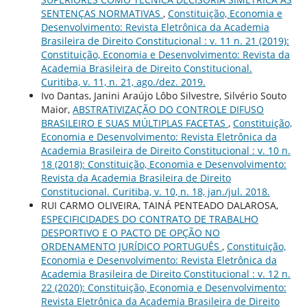
SENTENÇAS NORMATIVAS
,
Constituição, Economia e
Desenvolvimento: Revista Eletrônica da Academia
Brasileira de Direito Constitucional : v. 11 n. 21 (2019):
Constituição, Economia e Desenvolvimento: Revista da
Academia Brasileira de Direito Constitucional.
Curitiba, v. 11, n. 21, ago./dez. 2019.
Ivo Dantas, Janini Araújo Lôbo Silvestre, Silvério Souto
Maior,
ABSTRATIVIZAÇÃO DO CONTROLE DIFUSO
BRASILEIRO E SUAS MÚLTIPLAS FACETAS
,
Constituição,
Economia e Desenvolvimento: Revista Eletrônica da
Academia Brasileira de Direito Constitucional : v. 10 n.
18 (2018): Constituição, Economia e Desenvolvimento:
Revista da Academia Brasileira de Direito
Constitucional. Curitiba, v. 10, n. 18, jan./jul. 2018.
RUI CARMO OLIVEIRA, TAINÁ PENTEADO DALAROSA,
ESPECIFICIDADES DO CONTRATO DE TRABALHO
DESPORTIVO E O PACTO DE OPÇÃO NO
ORDENAMENTO JURÍDICO PORTUGUÊS
,
Constituição,
Economia e Desenvolvimento: Revista Eletrônica da
Academia Brasileira de Direito Constitucional : v. 12 n.
22 (2020): Constituição, Economia e Desenvolvimento:
Revista Eletrônica da Academia Brasileira de Direito