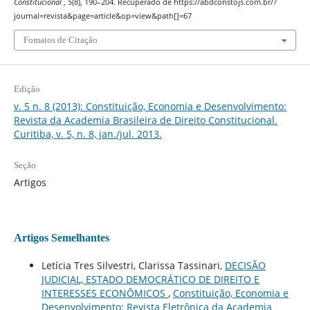
Constitucional
,
5
(8), 190–204. Recuperado de https://abdconstojs.com.br/?
journal=revista&page=article&op=view&path[]=67
Fomatos de Citação
Edição
v. 5 n. 8 (2013): Constituição, Economia e Desenvolvimento:
Revista da Academia Brasileira de Direito Constitucional.
Curitiba, v. 5, n. 8, jan./jul. 2013.
Seção
Artigos
Artigos Semelhantes
Letícia Tres Silvestri, Clarissa Tassinari,
DECISÃO
JUDICIAL, ESTADO DEMOCRÁTICO DE DIREITO E
INTERESSES ECONÔMICOS
,
Constituição, Economia e
Desenvolvimento: Revista Eletrônica da Academia