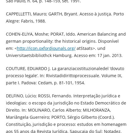
São Paulo, n. 64, p. 148-159, set. 1991.
CAPPELLETTI, Mauro; GARTH, Bryant. Acesso à justiça. Porto
Alegre: Fabris, 1988.
COHEN-ELIYA, Moshe; PORAT, Iddo. American Balancing and
german proportionality: the historical origins. Disponível
em: <
http://icon.oxfordjounals.org/
atStaats>. und
Universitaetsbibliothck Hamburg. Acesso em: 17 jan. 2013.
COUTURE, EDUARDO J. La garanziacostituzionaledel ‘dovuto
processo legale’. In: Rivistadidirittoprocessuale. Volume IX,
parte I. Padova: Cedam, p. 81-101, 1954.
DELFINO, Lúcio; ROSSI, Fernando. Interpretação jurídica e
ideologias: o escopo da jurisdição no Estado Democrático de
Direito. In: MOLINARO, Carlos Alberto; MILHORANZA,
Mariângela Guerreiro; PORTO, Sérgio Gilberto (Coord.).
Constituição, jurisdição e processo: estudos em homenagem
aos 55 anos da Revista Jurídica. Sapucaia do Sul: Notadez,