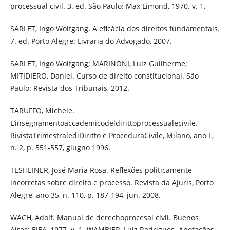
processual civil. 3. ed. São Paulo: Max Limond, 1970. v. 1.
SARLET, Ingo Wolfgang. A eficácia dos direitos fundamentais.
7. ed. Porto Alegre: Livraria do Advogado, 2007.
SARLET, Ingo Wolfgang; MARINONI, Luiz Guilherme;
MITIDIERO, Daniel. Curso de direito constitucional. São
Paulo: Revista dos Tribunais, 2012.
TARUFFO, Michele.
L’insegnamentoaccademicodeldirittoprocessualecivile.
RivistaTrimestralediDiritto e ProceduraCivile, Milano, ano L,
n. 2, p. 551-557, giugno 1996.
TESHEINER, José Maria Rosa. Reflexões politicamente
incorretas sobre direito e processo. Revista da Ajuris, Porto
Alegre, ano 35, n. 110, p. 187-194, jun. 2008.
WACH, Adolf. Manual de derechoprocesal civil. Buenos
Aires: EJEA, 1977. v. 1. WAMBIER, Luiz Rodrigues. Anotações