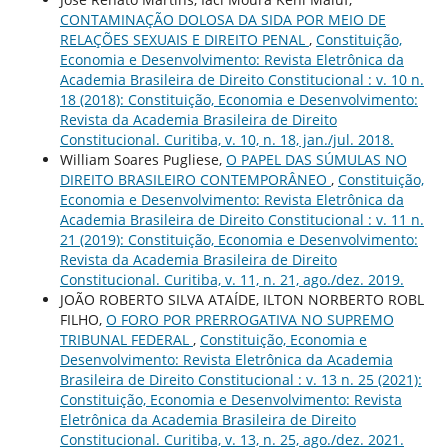
CONTAMINAÇÃO DOLOSA DA SIDA POR MEIO DE
RELAÇÕES SEXUAIS E DIREITO PENAL
,
Constituição,
Economia e Desenvolvimento: Revista Eletrônica da
Academia Brasileira de Direito Constitucional : v. 10 n.
18 (2018): Constituição, Economia e Desenvolvimento:
Revista da Academia Brasileira de Direito
Constitucional. Curitiba, v. 10, n. 18, jan./jul. 2018.
William Soares Pugliese,
O PAPEL DAS SÚMULAS NO
DIREITO BRASILEIRO CONTEMPORÂNEO
,
Constituição,
Economia e Desenvolvimento: Revista Eletrônica da
Academia Brasileira de Direito Constitucional : v. 11 n.
21 (2019): Constituição, Economia e Desenvolvimento:
Revista da Academia Brasileira de Direito
Constitucional. Curitiba, v. 11, n. 21, ago./dez. 2019.
JOÃO ROBERTO SILVA ATAÍDE, ILTON NORBERTO ROBL
FILHO,
O FORO POR PRERROGATIVA NO SUPREMO
TRIBUNAL FEDERAL
,
Constituição, Economia e
Desenvolvimento: Revista Eletrônica da Academia
Brasileira de Direito Constitucional : v. 13 n. 25 (2021):
Constituição, Economia e Desenvolvimento: Revista
Eletrônica da Academia Brasileira de Direito
Constitucional. Curitiba, v. 13, n. 25, ago./dez. 2021.