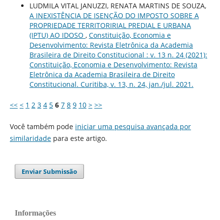
LUDMILA VITAL JANUZZI, RENATA MARTINS DE SOUZA,
A INEXISTÊNCIA DE ISENÇÃO DO IMPOSTO SOBRE A
PROPRIEDADE TERRITORIRIAL PREDIAL E URBANA
(IPTU) AO IDOSO
,
Constituição, Economia e
Desenvolvimento: Revista Eletrônica da Academia
Brasileira de Direito Constitucional : v. 13 n. 24 (2021):
Constituição, Economia e Desenvolvimento: Revista
Eletrônica da Academia Brasileira de Direito
Constitucional. Curitiba, v. 13, n. 24, jan./jul. 2021.
<<
<
1
2
3
4
5
6
7
8
9
10
>
>>
Você também pode
iniciar uma pesquisa avançada por
similaridade
para este artigo.
Enviar Submissão
Informações