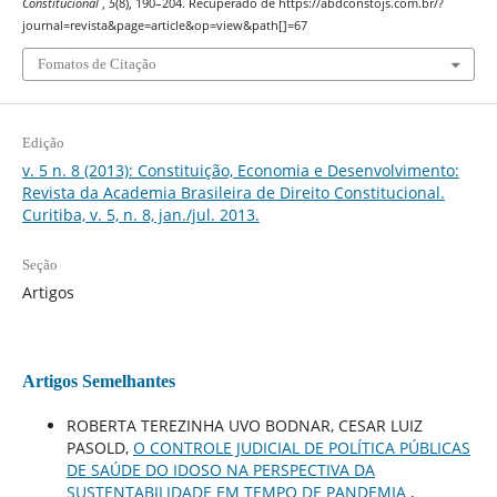
Constitucional
,
5
(8), 190–204. Recuperado de https://abdconstojs.com.br/?
journal=revista&page=article&op=view&path[]=67
Fomatos de Citação
Edição
v. 5 n. 8 (2013): Constituição, Economia e Desenvolvimento:
Revista da Academia Brasileira de Direito Constitucional.
Curitiba, v. 5, n. 8, jan./jul. 2013.
Seção
Artigos
Artigos Semelhantes
ROBERTA TEREZINHA UVO BODNAR, CESAR LUIZ
PASOLD,
O CONTROLE JUDICIAL DE POLÍTICA PÚBLICAS
DE SAÚDE DO IDOSO NA PERSPECTIVA DA
SUSTENTABILIDADE EM TEMPO DE PANDEMIA
,