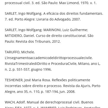
processual civil. 3. ed. São Paulo: Max Limond, 1970. v. 1.
SARLET, Ingo Wolfgang. A eficácia dos direitos fundamentais.
7. ed. Porto Alegre: Livraria do Advogado, 2007.
SARLET, Ingo Wolfgang; MARINONI, Luiz Guilherme;
MITIDIERO, Daniel. Curso de direito constitucional. São
Paulo: Revista dos Tribunais, 2012.
TARUFFO, Michele.
L’insegnamentoaccademicodeldirittoprocessualecivile.
RivistaTrimestralediDiritto e ProceduraCivile, Milano, ano L,
n. 2, p. 551-557, giugno 1996.
TESHEINER, José Maria Rosa. Reflexões politicamente
incorretas sobre direito e processo. Revista da Ajuris, Porto
Alegre, ano 35, n. 110, p. 187-194, jun. 2008.
WACH, Adolf. Manual de derechoprocesal civil. Buenos
Aires: EJEA, 1977. v. 1. WAMBIER, Luiz Rodrigues. Anotações