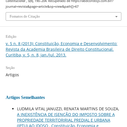
Constitucional
,
5
(8), 190–204. Recuperado de https://abdconstojs.com.br/?
journal=revista&page=article&op=view&path[]=67
Fomatos de Citação
Edição
v. 5 n. 8 (2013): Constituição, Economia e Desenvolvimento:
Revista da Academia Brasileira de Direito Constitucional.
Curitiba, v. 5, n. 8, jan./jul. 2013.
Seção
Artigos
Artigos Semelhantes
LUDMILA VITAL JANUZZI, RENATA MARTINS DE SOUZA,
A INEXISTÊNCIA DE ISENÇÃO DO IMPOSTO SOBRE A
PROPRIEDADE TERRITORIRIAL PREDIAL E URBANA
(IPTU) AO IDOSO
,
Constituição, Economia e