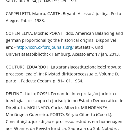
São Paulo, n. 64, p. 148-159, set. 1991.
CAPPELLETTI, Mauro; GARTH, Bryant. Acesso à justiça. Porto
Alegre: Fabris, 1988.
COHEN-ELIYA, Moshe; PORAT, Iddo. American Balancing and
german proportionality: the historical origins. Disponível
em: <
http://icon.oxfordjounals.org/
atStaats>. und
Universitaetsbibliothck Hamburg. Acesso em: 17 jan. 2013.
COUTURE, EDUARDO J. La garanziacostituzionaledel ‘dovuto
processo legale’. In: Rivistadidirittoprocessuale. Volume IX,
parte I. Padova: Cedam, p. 81-101, 1954.
DELFINO, Lúcio; ROSSI, Fernando. Interpretação jurídica e
ideologias: o escopo da jurisdição no Estado Democrático de
Direito. In: MOLINARO, Carlos Alberto; MILHORANZA,
Mariângela Guerreiro; PORTO, Sérgio Gilberto (Coord.).
Constituição, jurisdição e processo: estudos em homenagem
aos 55 anos da Revista Jurídica. Sapucaia do Sul: Notadez,