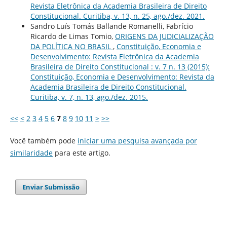
Revista Eletrônica da Academia Brasileira de Direito
Constitucional. Curitiba, v. 13, n. 25, ago./dez. 2021.
Sandro Luís Tomás Ballande Romanelli, Fabrício
Ricardo de Limas Tomio,
ORIGENS DA JUDICIALIZAÇÃO
DA POLÍTICA NO BRASIL
,
Constituição, Economia e
Desenvolvimento: Revista Eletrônica da Academia
Brasileira de Direito Constitucional : v. 7 n. 13 (2015):
Constituição, Economia e Desenvolvimento: Revista da
Academia Brasileira de Direito Constitucional.
Curitiba, v. 7, n. 13, ago./dez. 2015.
<<
<
2
3
4
5
6
7
8
9
10
11
>
>>
Você também pode
iniciar uma pesquisa avançada por
similaridade
para este artigo.
Enviar Submissão