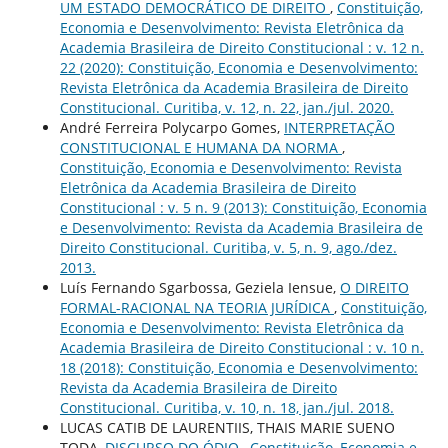
UM ESTADO DEMOCRÁTICO DE DIREITO
,
Constituição,
Economia e Desenvolvimento: Revista Eletrônica da
Academia Brasileira de Direito Constitucional : v. 12 n.
22 (2020): Constituição, Economia e Desenvolvimento:
Revista Eletrônica da Academia Brasileira de Direito
Constitucional. Curitiba, v. 12, n. 22, jan./jul. 2020.
André Ferreira Polycarpo Gomes,
INTERPRETAÇÃO
CONSTITUCIONAL E HUMANA DA NORMA
,
Constituição, Economia e Desenvolvimento: Revista
Eletrônica da Academia Brasileira de Direito
Constitucional : v. 5 n. 9 (2013): Constituição, Economia
e Desenvolvimento: Revista da Academia Brasileira de
Direito Constitucional. Curitiba, v. 5, n. 9, ago./dez.
2013.
Luís Fernando Sgarbossa, Geziela Iensue,
O DIREITO
FORMAL-RACIONAL NA TEORIA JURÍDICA
,
Constituição,
Economia e Desenvolvimento: Revista Eletrônica da
Academia Brasileira de Direito Constitucional : v. 10 n.
18 (2018): Constituição, Economia e Desenvolvimento:
Revista da Academia Brasileira de Direito
Constitucional. Curitiba, v. 10, n. 18, jan./jul. 2018.
LUCAS CATIB DE LAURENTIIS, THAIS MARIE SUENO
TODA,
DISCURSO DO ÓDIO
,
Constituição, Economia e