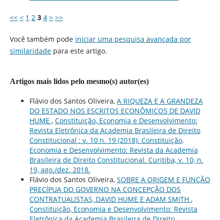
<<
<
1
2
3
4
>
>>
Você também pode
iniciar uma pesquisa avançada por
similaridade
para este artigo.
Artigos mais lidos pelo mesmo(s) autor(es)
Flávio dos Santos Oliveira,
A RIQUEZA E A GRANDEZA
DO ESTADO NOS ESCRITOS ECONÔMICOS DE DAVID
HUME
,
Constituição, Economia e Desenvolvimento:
Revista Eletrônica da Academia Brasileira de Direito
Constitucional : v. 10 n. 19 (2018): Constituição,
Economia e Desenvolvimento: Revista da Academia
Brasileira de Direito Constitucional. Curitiba, v. 10, n.
19, ago./dez. 2018.
Flávio dos Santos Oliveira,
SOBRE A ORIGEM E FUNÇÃO
PRECÍPUA DO GOVERNO NA CONCEPÇÃO DOS
CONTRATUALISTAS, DAVID HUME E ADAM SMITH
,
Constituição, Economia e Desenvolvimento: Revista
Eletrônica da Academia Brasileira de Direito