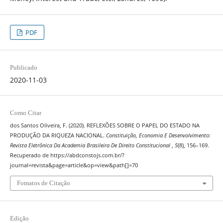
PDF
Publicado
2020-11-03
Como Citar
dos Santos Oliveira, F. (2020). REFLEXÕES SOBRE O PAPEL DO ESTADO NA
PRODUÇÃO DA RIQUEZA NACIONAL.
Constituição, Economia E Desenvolvimento:
Revista Eletrônica Da Academia Brasileira De Direito Constitucional
,
5
(8), 156–169.
Recuperado de https://abdconstojs.com.br/?
journal=revista&page=article&op=view&path[]=70
Fomatos de Citação
Edição