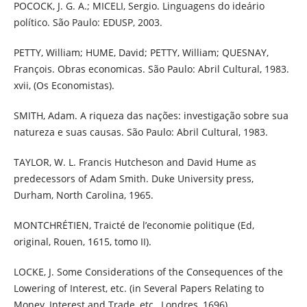
POCOCK, J. G. A.; MICELI, Sergio. Linguagens do ideário
político. São Paulo: EDUSP, 2003.
PETTY, William; HUME, David; PETTY, William; QUESNAY,
François. Obras economicas. São Paulo: Abril Cultural, 1983.
xvii, (Os Economistas).
SMITH, Adam. A riqueza das nações: investigação sobre sua
natureza e suas causas. São Paulo: Abril Cultural, 1983.
TAYLOR, W. L. Francis Hutcheson and David Hume as
predecessors of Adam Smith. Duke University press,
Durham, North Carolina, 1965.
MONTCHRÉTIEN, Traicté de l’economie politique (Ed,
original, Rouen, 1615, tomo II).
LOCKE, J. Some Considerations of the Consequences of the
Lowering of Interest, etc. (in Several Papers Relating to
Money, Interest and Trade, etc., Londres, 1696).