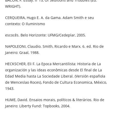
BACON, F. Essay. n°15, Of Seditions and Troubles (Ed.
WRIGHT).
CERQUEIRA, Hugo E. A. da Gama. Adam Smith e seu
contexto: O Iluminismo
escocês. Belo Horizonte: UFMG/Cedeplar, 2005.
NAPOLEONI, Claudio. Smith, Ricardo e Marx. 6. ed. Rio de
Janeiro: Graal, 1988.
HECKSCHER, Eli F. La Epoca Mercantilista: Historia de La
organización y las ideas econômicas desde El final de La
Edad Media hasta La Sociedade Liberal. (Versión española
de Wenceslao Roces), Fondo de Cultura Economica, México,
1943.
HUME, David. Ensaios morais, políticos & literários. Rio de
Janeiro: Liberty Fund: Topbooks, 2004.