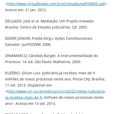
<
http://www.virtualbooks.com.br/v2/ebooks/pdf/00855.pdf
>.
Acesso em: 21 jan. 2012.
DELGADO, José et al. Mediação: Um Projeto inovador.
Brasília: Centro de Estudos Judiciários, CJF, 2003.
DIDIER JÚNIOR, Fredie (Org.). Ações Constitucionais.
Salvador: JusPODIVM, 2006.
DINAMARCO, Cândido Rangel. A Instrumentalidade do
Processo. 14. ed. São Paulo: Malheiros, 2009.
EUZÉBIO, Gilson Luiz. Judiciário já recebeu mais de 9
milhões de novos processos neste ano. Portal CNJ, Brasília,
11 set. 2013. Disponível em
<
http://www.cnj.jus.br/noticias/cnj/26252:metas-judiciario-
ja-recebeu-mais-de-9-
milhoes-de-novos-processos-neste-
ano>. Acesso em 13 set. 2013.