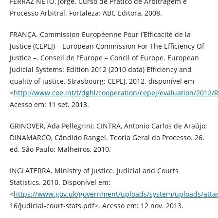
FERRAZ NETO, Jorge. Curso de Prático de Arbitragem e
Processo Arbitral. Fortaleza: ABC Editora, 2008.
FRANÇA. Commission Européenne Pour l’Efficacité de la
Justice (CEPEJ) – European Commission For The Efficiency Of
Justice –. Conseil de l’Europe – Concil of Europe. European
Judicial Systems: Edition 2012 (2010 data) Efficiency and
quality of justice. Strasbourg: CEPEJ, 2012. disponível em
<
http://www.coe.int/t/dghl/cooperation/cepej/evaluation/2012/
Acesso em: 11 set. 2013.
GRINOVER, Ada Pellegrini; CINTRA, Antonio Carlos de Araújo;
DINAMARCO, Cândido Rangel. Teoria Geral do Processo. 26.
ed. São Paulo: Malheiros, 2010.
INGLATERRA. Ministry of Justice. Judicial and Courts
Statistics. 2010. Disponível em:
<
https://www.gov.uk/government/uploads/system/uploads/atta
16/judicial-court-stats.pdf>. Acesso em: 12 nov. 2013.