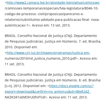
<
http://www2.camara.leg.br/atividade-legislativa/comissoes
/comissoes-temporarias/especiais/54a-legislatura/8046-10-
codigo-de-processo- civil/proposicao/pareceres-e-
relatorios/substitutivo-adotado-para-publicacao-final- nova-
autenticacao-1>. Acesso em: 13 set. 2013.
BRASIL. Conselho Nacional de Justiça (CNJ). Departamento
de Pesquisas Judiciárias. Justiça em Números. 7. ed. Brasília,
2010. Disponível em:
<
http://www.cnj.jus.br/images/programas/justica-em-
numeros/2010/rel_justica_numeros_2010.pdf>. Acesso em:
11 set. 2013.
BRASIL. Conselho Nacional de Justiça (CNJ). Departamento
de Pesquisas Judiciárias. Justiça em Números. 8. ed. Brasília:
[s.n], 2012. Disponível em: <
https://docs.google.com/uc?
export=download&confirm=no_antivirus&id=0BxR2dZ_
NKZKSR1o0VE9rUDhVTU0>. Acesso em: 11 set. 2013.