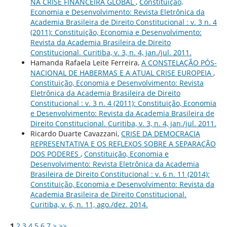
NA CRISE FINANCEIRA GLOBAL
,
Constituição,
Economia e Desenvolvimento: Revista Eletrônica da
Academia Brasileira de Direito Constitucional : v. 3 n. 4
(2011): Constituição, Economia e Desenvolvimento:
Revista da Academia Brasileira de Direito
Constitucional. Curitiba, v. 3, n. 4, jan./jul. 2011.
Hamanda Rafaela Leite Ferreira,
A CONSTELAÇÃO PÓS-
NACIONAL DE HABERMAS E A ATUAL CRISE EUROPEIA
,
Constituição, Economia e Desenvolvimento: Revista
Eletrônica da Academia Brasileira de Direito
Constitucional : v. 3 n. 4 (2011): Constituição, Economia
e Desenvolvimento: Revista da Academia Brasileira de
Direito Constitucional. Curitiba, v. 3, n. 4, jan./jul. 2011.
Ricardo Duarte Cavazzani,
CRISE DA DEMOCRACIA
REPRESENTATIVA E OS REFLEXOS SOBRE A SEPARAÇÃO
DOS PODERES
,
Constituição, Economia e
Desenvolvimento: Revista Eletrônica da Academia
Brasileira de Direito Constitucional : v. 6 n. 11 (2014):
Constituição, Economia e Desenvolvimento: Revista da
Academia Brasileira de Direito Constitucional.
Curitiba, v. 6, n. 11, ago./dez. 2014.
1
2
3
4
5
6
7
>
>>