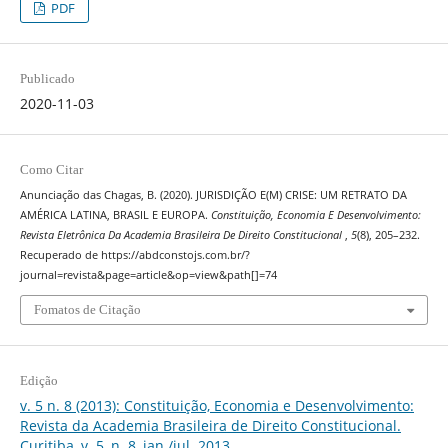
PDF
Publicado
2020-11-03
Como Citar
Anunciação das Chagas, B. (2020). JURISDIÇÃO E(M) CRISE: UM RETRATO DA
AMÉRICA LATINA, BRASIL E EUROPA.
Constituição, Economia E Desenvolvimento:
Revista Eletrônica Da Academia Brasileira De Direito Constitucional
,
5
(8), 205–232.
Recuperado de https://abdconstojs.com.br/?
journal=revista&page=article&op=view&path[]=74
Fomatos de Citação
Edição
v. 5 n. 8 (2013): Constituição, Economia e Desenvolvimento:
Revista da Academia Brasileira de Direito Constitucional.
Curitiba, v. 5, n. 8, jan./jul. 2013.