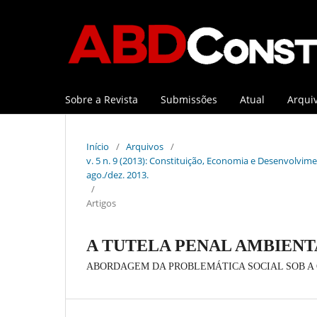
Sobre a Revista
Submissões
Atual
Arqui
Início
/
Arquivos
/
v. 5 n. 9 (2013): Constituição, Economia e Desenvolviment
ago./dez. 2013.
/
Artigos
A TUTELA PENAL AMBIENT
ABORDAGEM DA PROBLEMÁTICA SOCIAL SOB A 