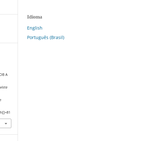
Idioma
English
Português (Brasil)
OB A
vista
e
h[]=81