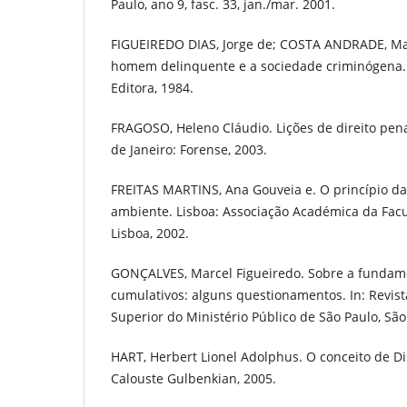
Paulo, ano 9, fasc. 33, jan./mar. 2001.
FIGUEIREDO DIAS, Jorge de; COSTA ANDRADE, Man
homem delinquente e a sociedade criminógena.
Editora, 1984.
FRAGOSO, Heleno Cláudio. Lições de direito penal
de Janeiro: Forense, 2003.
FREITAS MARTINS, Ana Gouveia e. O princípio da
ambiente. Lisboa: Associação Académica da Facu
Lisboa, 2002.
GONÇALVES, Marcel Figueiredo. Sobre a fundame
cumulativos: alguns questionamentos. In: Revista
Superior do Ministério Público de São Paulo, São 
HART, Herbert Lionel Adolphus. O conceito de Di
Calouste Gulbenkian, 2005.