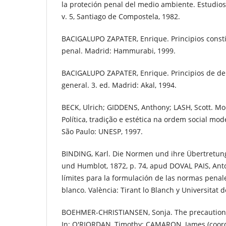
la proteción penal del medio ambiente. Estudios
v. 5, Santiago de Compostela, 1982.
BACIGALUPO ZAPATER, Enrique. Principios const
penal. Madrid: Hammurabi, 1999.
BACIGALUPO ZAPATER, Enrique. Principios de de
general. 3. ed. Madrid: Akal, 1994.
BECK, Ulrich; GIDDENS, Anthony; LASH, Scott. Mo
Política, tradição e estética na ordem social mo
São Paulo: UNESP, 1997.
BINDING, Karl. Die Normen und ihre Übertretung.
und Humblot, 1872, p. 74, apud DOVAL PAIS, Anto
límites para la formulación de las normas penale
blanco. València: Tirant lo Blanch y Universitat d
BOEHMER-CHRISTIANSEN, Sonja. The precautiona
In: O'RIORDAN, Timothy; CAMARON, James (coord.