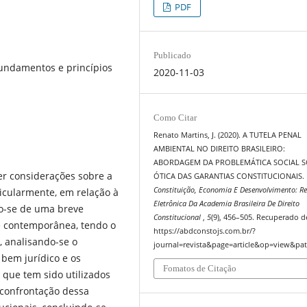
PDF
Publicado
Fundamentos e princípios
2020-11-03
Como Citar
Renato Martins, J. (2020). A TUTELA PENAL
AMBIENTAL NO DIREITO BRASILEIRO:
ABORDAGEM DA PROBLEMÁTICA SOCIAL S
er considerações sobre a
ÓTICA DAS GARANTIAS CONSTITUCIONAIS.
Constituição, Economia E Desenvolvimento: Re
icularmente, em relação à
Eletrônica Da Academia Brasileira De Direito
do-se de uma breve
Constitucional
,
5
(9), 456–505. Recuperado d
e contemporânea, tendo o
https://abdconstojs.com.br/?
, analisando-se o
journal=revista&page=article&op=view&pat
bem jurídico e os
Fomatos de Citação
a que tem sido utilizados
confrontação dessa