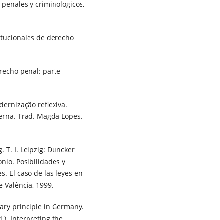
 penales y criminologicos,
itucionales de derecho
recho penal: parte
dernização reflexiva.
derna. Trad. Magda Lopes.
 T. I. Leipzig: Duncker
nio. Posibilidades y
s. El caso de las leyes en
e València, 1999.
ry principle in Germany.
). Interpreting the