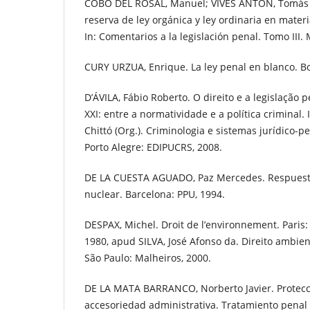
COBO DEL ROSAL, Manuel; VIVES ANTÓN, Tomás S
reserva de ley orgánica y ley ordinaria en materi
In: Comentarios a la legislación penal. Tomo III.
CURY URZUA, Enrique. La ley penal en blanco. Bo
D’ÁVILA, Fábio Roberto. O direito e a legislação p
XXI: entre a normatividade e a política criminal.
Chittó (Org.). Criminologia e sistemas jurídico-
Porto Alegre: EDIPUCRS, 2008.
DE LA CUESTA AGUADO, Paz Mercedes. Respuesta
nuclear. Barcelona: PPU, 1994.
DESPAX, Michel. Droit de l’environnement. Paris:
1980, apud SILVA, José Afonso da. Direito ambient
São Paulo: Malheiros, 2000.
DE LA MATA BARRANCO, Norberto Javier. Protecc
accesoriedad administrativa. Tratamiento pena