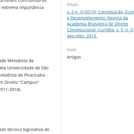
ucionais, concluindo-se,
Edição
de extrema importância
v. 5 n. 9 (2013): Constituição, Ec
e Desenvolvimento: Revista da
Academia Brasileira de Direito
Constitucional. Curitiba, v. 5, n. 9,
ago./dez. 2013.
Seção
Artigos
dade Metodista de
ela Universidade de São
etodista de Piracicaba -
em Direito "Campus"
2011-2014).
n técnico legislativa de