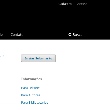
Cadastro
Acesso
de
Contato
Buscar
 9,
Enviar Submissão
Informações
Para Leitores
Para Autores
Para Bibliotecários