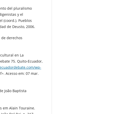
ento del pluralismo
digenistas y el
l (coord.). Pueblos
dad de Deusto, 2006.
d de derechos
rcultural en La
Debate 75. Quito-Ecuador,
.ecuadordebate.com/wp-
>. Acesso em: 07 mar.
de João Baptista
.
s em Alain Touraine.