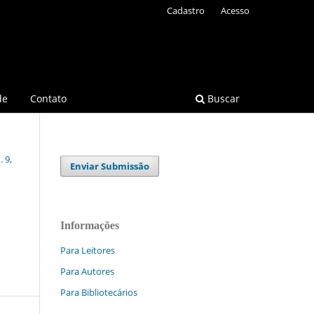
Cadastro
Acesso
de
Contato
Buscar
 9,
Enviar Submissão
Informações
Para Leitores
Para Autores
Para Bibliotecários