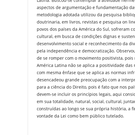
Latina. Buscou-se contemplar a atividade herme
aspectos de argumentação e fundamentação das
metodologia adotada utilizou da pesquisa bibliog
doutrinaria, em livros, revistas e pesquisa on li
povos dos países da América do Sul, sofreram co
cultural, em busca de condições dignas e susten
desenvolvimento social e reconhecimento da diver
pela independência e democratização. Observo
de se romper com o movimento positivista, pois n
América Latina não se aplica a positividade das
com mesma ênfase que se aplica as normas infra
desencadeou grande preocupação com a interpreta
para a ciência do Direito, pois é fato que nos pa
devem-se incluir os princípios legais, aqui con
em sua totalidade, natural, social, cultural, jun
construídas ao longo se sua própria história, a 
vontade da Lei como bem público tutelado.