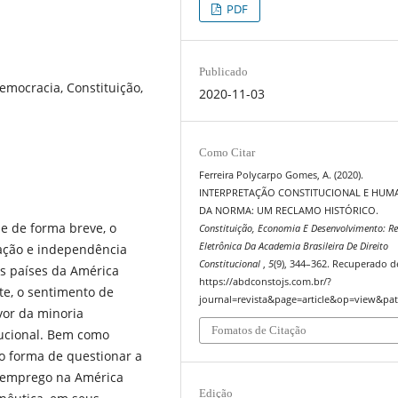
PDF
Publicado
emocracia, Constituição,
2020-11-03
Como Citar
Ferreira Polycarpo Gomes, A. (2020).
INTERPRETAÇÃO CONSTITUCIONAL E HUM
DA NORMA: UM RECLAMO HISTÓRICO.
ue de forma breve, o
Constituição, Economia E Desenvolvimento: Re
Eletrônica Da Academia Brasileira De Direito
ção e independência
Constitucional
,
5
(9), 344–362. Recuperado d
s países da América
https://abdconstojs.com.br/?
te, o sentimento de
journal=revista&page=article&op=view&pat
vor da minoria
Fomatos de Citação
tucional. Bem como
mo forma de questionar a
lo emprego na América
Edição