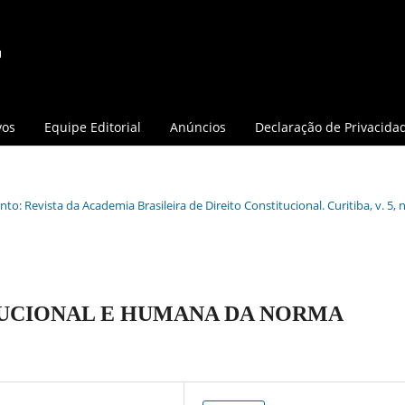
vos
Equipe Editorial
Anúncios
Declaração de Privacida
o: Revista da Academia Brasileira de Direito Constitucional. Curitiba, v. 5, n.
UCIONAL E HUMANA DA NORMA