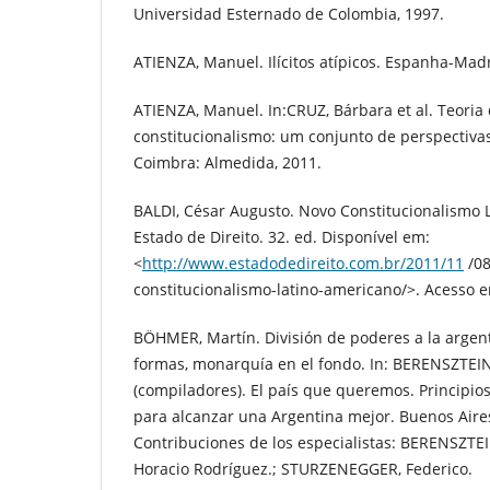
Universidad Esternado de Colombia, 1997.
ATIENZA, Manuel. Ilícitos atípicos. Espanha-Madri
ATIENZA, Manuel. In:CRUZ, Bárbara et al. Teori
constitucionalismo: um conjunto de perspectivas
Coimbra: Almedida, 2011.
BALDI, César Augusto. Novo Constitucionalismo 
Estado de Direito. 32. ed. Disponível em:
<
http://www.estadodedireito.com.br/2011/11
/08
constitucionalismo-latino-americano/>. Acesso e
BÖHMER, Martín. División de poderes a la argen
formas, monarquía en el fondo. In: BERENSZTEIN,
(compiladores). El país que queremos. Principios
para alcanzar una Argentina mejor. Buenos Aires
Contribuciones de los especialistas: BERENSZTEI
Horacio Rodríguez.; STURZENEGGER, Federico.