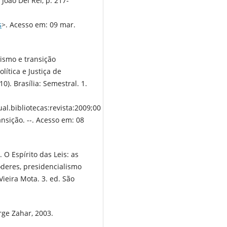
 João Del Rei, p. 217-
s
>. Acesso em: 09 mar.
lismo e transição
lítica e Justiça de
10). Brasília: Semestral. 1.
al.bibliotecas:revista:2009;00
ansição. --. Acesso em: 08
 Espírito das Leis: as
oderes, presidencialismo
ieira Mota. 3. ed. São
rge Zahar, 2003.