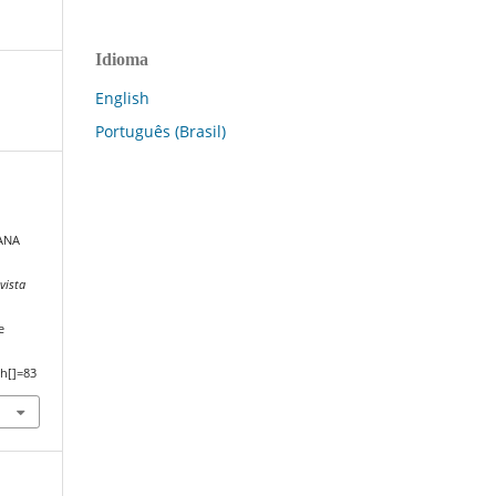
Idioma
English
Português (Brasil)
ANA
vista
e
h[]=83