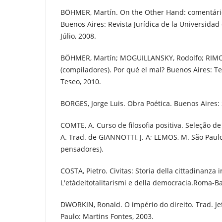
BÖHMER, Martín. On the Other Hand: comentário
Buenos Aires: Revista Jurídica de la Universidad 
Júlio, 2008.
BÖHMER, Martín; MOGUILLANSKY, Rodolfo; RIMOL
(compiladores). Por qué el mal? Buenos Aires: T
Teseo, 2010.
BORGES, Jorge Luis. Obra Poética. Buenos Aires
COMTE, A. Curso de filosofia positiva. Seleção de
A. Trad. de GIANNOTTI, J. A; LEMOS, M. São Paulo:
pensadores).
COSTA, Pietro. Civitas: Storia della cittadinanza i
L'etàdeitotalitarismi e della democracia.Roma-Bar
DWORKIN, Ronald. O império do direito. Trad. Je
Paulo: Martins Fontes, 2003.