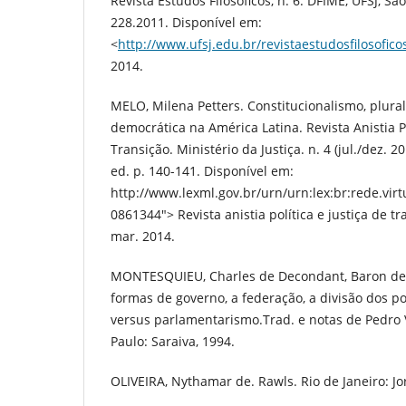
Revista Estudos Filosóficos, n. 6. DFIME, UFSJ, São
228.2011. Disponível em:
<
http://www.ufsj.edu.br/revistaestudosfilosofico
2014.
MELO, Milena Petters. Constitucionalismo, plura
democrática na América Latina. Revista Anistia Po
Transição. Ministério da Justiça. n. 4 (jul./dez. 20
ed. p. 140-141. Disponível em:
http://www.lexml.gov.br/urn/urn:lex:br:rede.virtu
0861344"> Revista anistia política e justiça de tr
mar. 2014.
MONTESQUIEU, Charles de Decondant, Baron de. O
formas de governo, a federação, a divisão dos p
versus parlamentarismo.Trad. e notas de Pedro V
Paulo: Saraiva, 1994.
OLIVEIRA, Nythamar de. Rawls. Rio de Janeiro: Jo