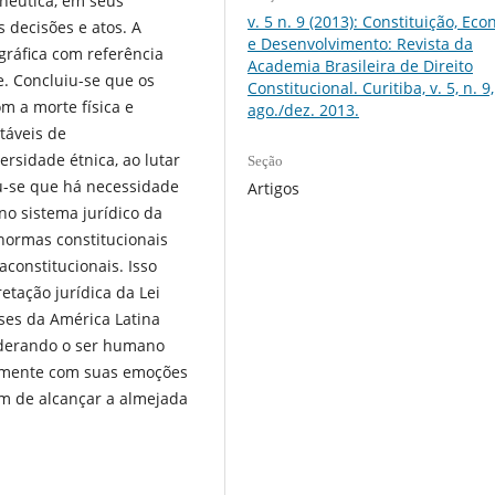
nêutica, em seus
v. 5 n. 9 (2013): Constituição, Ec
 decisões e atos. A
e Desenvolvimento: Revista da
ráfica com referência
Academia Brasileira de Direito
ne. Concluiu-se que os
Constitucional. Curitiba, v. 5, n. 9,
m a morte física e
ago./dez. 2013.
táveis de
sidade étnica, ao lutar
Seção
u-se que há necessidade
Artigos
o sistema jurídico da
 normas constitucionais
constitucionais. Isso
ção jurídica da Lei
íses da América Latina
siderando o ser humano
tamente com suas emoções
fim de alcançar a almejada