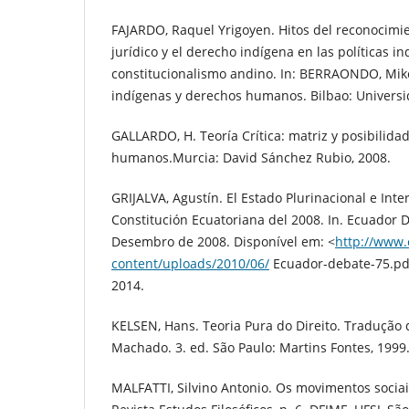
FAJARDO, Raquel Yrigoyen. Hitos del reconocimi
jurídico y el derecho indígena en las políticas in
constitucionalismo andino. In: BERRAONDO, Mike
indígenas y derechos humanos. Bilbao: Universi
GALLARDO, H. Teoría Crítica: matriz y posibilida
humanos.Murcia: David Sánchez Rubio, 2008.
GRIJALVA, Agustín. El Estado Plurinacional e Inte
Constitución Ecuatoriana del 2008. In. Ecuador 
Desembro de 2008. Disponível em: <
http://www
content/uploads/2010/06/
Ecuador-debate-75.pdf
2014.
KELSEN, Hans. Teoria Pura do Direito. Tradução 
Machado. 3. ed. São Paulo: Martins Fontes, 1999
MALFATTI, Silvino Antonio. Os movimentos sociai