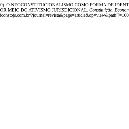
tos, M. F. (2020). O NEOCONSTITUCIONALISMO COMO FORMA D
OR MEIO DO ATIVISMO JURISDICIONAL.
Constituição, Econom
abdconstojs.com.br/?journal=revista&page=article&op=view&path[]=100