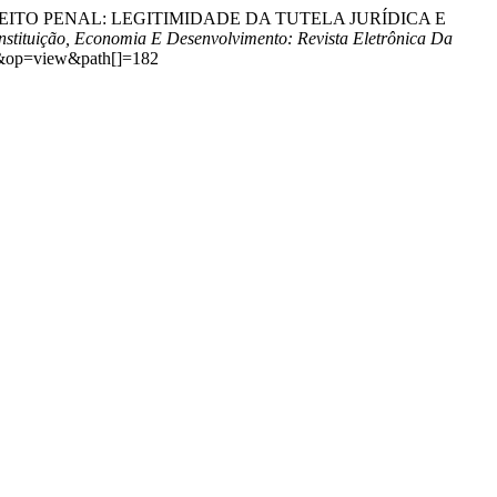
DIREITO PENAL: LEGITIMIDADE DA TUTELA JURÍDICA E
stituição, Economia E Desenvolvimento: Revista Eletrônica Da
cle&op=view&path[]=182