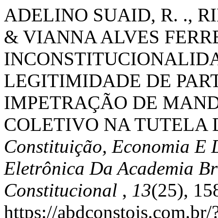
ADELINO SUAID, R. ., R
& VIANNA ALVES FERREIRA
INCONSTITUCIONALIDA
LEGITIMIDADE DE PART
IMPETRAÇÃO DE MAN
COLETIVO NA TUTELA D
Constituição, Economia E 
Eletrônica Da Academia Bra
Constitucional
,
13
(25), 1
https://abdconstojs.com.br/