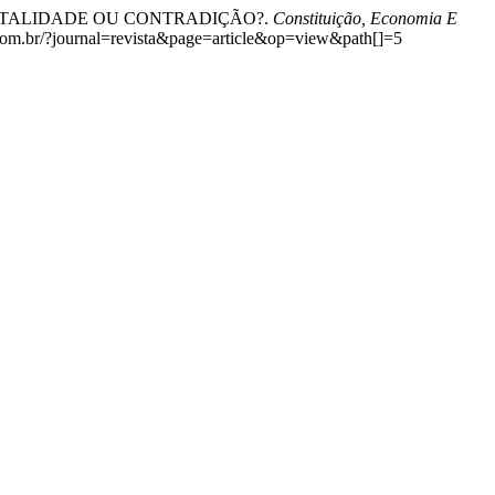
MENTALIDADE OU CONTRADIÇÃO?.
Constituição, Economia E
s.com.br/?journal=revista&page=article&op=view&path[]=5