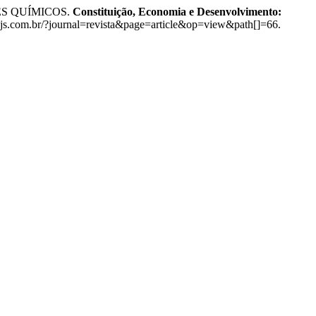
ES QUÍMICOS.
Constituição, Economia e Desenvolvimento:
nstojs.com.br/?journal=revista&page=article&op=view&path[]=66.