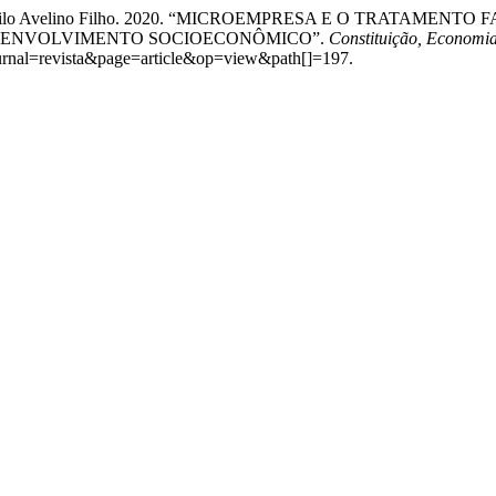
, e José Nilo Avelino Filho. 2020. “MICROEMPRESA E O TRATA
ESENVOLVIMENTO SOCIOECONÔMICO”.
Constituição, Economia
journal=revista&page=article&op=view&path[]=197.