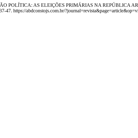
IPAÇÃO POLÍTICA: AS ELEIÇÕES PRIMÁRIAS NA REPÚBLICA 
37-47. https://abdconstojs.com.br/?journal=revista&page=article&op=