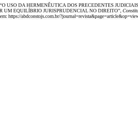
ri, N. (2020) “O USO DA HERMENÊUTICA DOS PRECEDENTES JU
R UM EQUILÍBRIO JURISPRUDENCIAL NO DIREITO”,
Constit
l em: https://abdconstojs.com.br/?journal=revista&page=article&op=vi