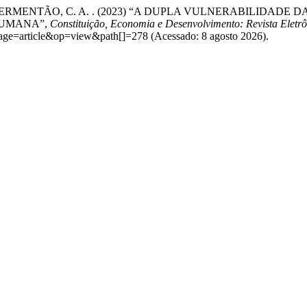
ERMENTÃO, C. A. . (2023) “A DUPLA VULNERABILIDADE
HUMANA”,
Constituição, Economia e Desenvolvimento: Revista Eletrô
&page=article&op=view&path[]=278 (Acessado: 8 agosto 2026).