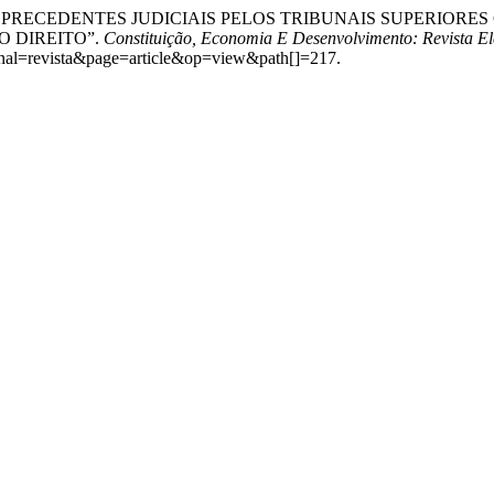
CA DOS PRECEDENTES JUDICIAIS PELOS TRIBUNAIS SUPERIO
O DIREITO”.
Constituição, Economia E Desenvolvimento: Revista El
ournal=revista&page=article&op=view&path[]=217.